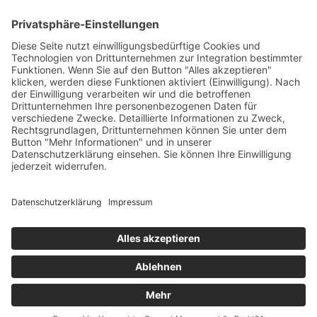
PARTNERSHOPS
Tekal – Textile Lebensqualität
Exklusive moderne & Orientteppiche
Feuerwerk XXL
Pyrotechnik online bestellen
© Stadtmühle Waldenbuch 2026
– Dein zuverlässiger Partner im
Landhandel für hochwertige Futtermittel, Saatgut, Zuchtmittel
und Mühlenprodukte ·
Cookie-Einstellungen
Alle Preise inkl. der gesetzlichen MwSt.
Die durchgestrichenen Preise entsprechen dem bisherigen Preis in
diesem Online-Shop.