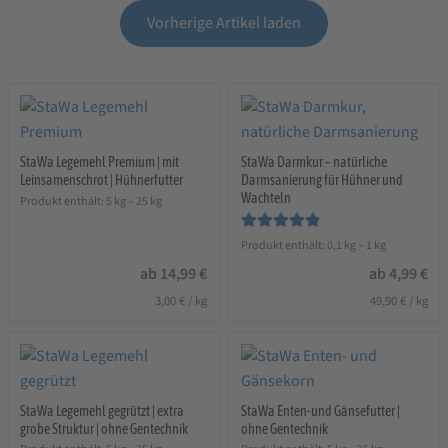
Vorherige Artikel laden
StaWa Legemehl Premium | mit
StaWa Darmkur – natürliche
Leinsamenschrot | Hühnerfutter
Darmsanierung für Hühner und
Wachteln
Produkt enthält: 5
kg
– 25
kg
Bewertet mit
Produkt enthält: 0,1
kg
– 1
kg
5.00
von 5
ab
14,99
€
ab
4,99
€
3,00
€
/
kg
49,90
€
/
kg
StaWa Legemehl gegrützt | extra
StaWa Enten-und Gänsefutter |
grobe Struktur | ohne Gentechnik
ohne Gentechnik