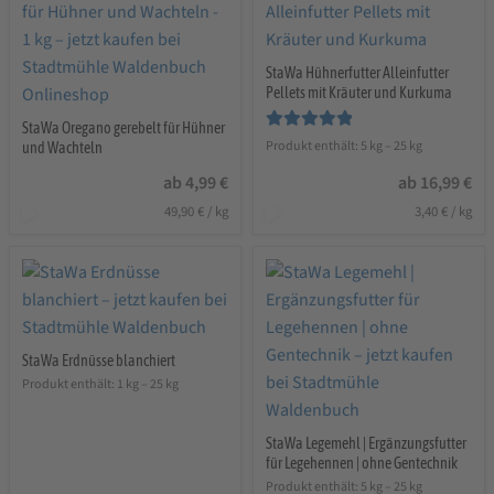
StaWa Hühnerfutter Alleinfutter
Pellets mit Kräuter und Kurkuma
StaWa Oregano gerebelt für Hühner
Bewertet mit
Produkt enthält: 5
kg
– 25
kg
und Wachteln
5.00
von 5
ab
4,99
€
ab
16,99
€
49,90
€
/
kg
3,40
€
/
kg
StaWa Erdnüsse blanchiert
Produkt enthält: 1
kg
– 25
kg
StaWa Legemehl | Ergänzungsfutter
für Legehennen | ohne Gentechnik
Produkt enthält: 5
kg
– 25
kg