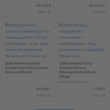
ab
4,99
€
ab
13,99
€
4,99
€
/
kg
2,80
€
/
kg
StaWa ImmunFit natürliche
StaWa Futterweizen 25 kg |
Stärkung für das Immunsystem für
Gereinigter Weizen in
Hühner und Wachteln
Mühlenqualität für Hühner &
Geflügel
Produkt enthält: 25
kg
ab
4,99
€
17,99
€
49,90
€
/
kg
0,72
€
/
kg