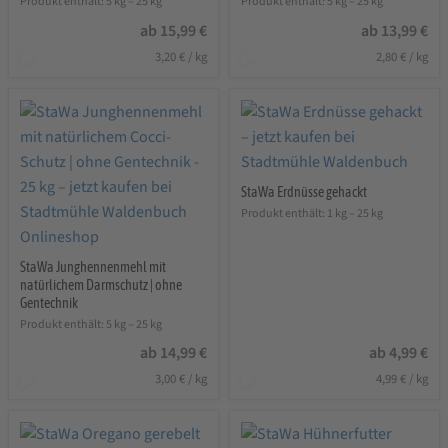
Produkt enthält: 5
kg
– 25
kg
Produkt enthält: 5
kg
– 25
kg
ab
15,99
€
ab
13,99
€
3,20
€
/
kg
2,80
€
/
kg
StaWa Erdnüsse gehackt
Produkt enthält: 1
kg
– 25
kg
StaWa Junghennenmehl mit
natürlichem Darmschutz | ohne
Gentechnik
Produkt enthält: 5
kg
– 25
kg
ab
14,99
€
ab
4,99
€
3,00
€
/
kg
4,99
€
/
kg