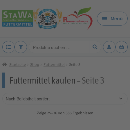
Zur
Zum
Navigation
Inhalt
Menü
springen
springen
Produkte
suchen
Startseite
Shop
Futtermittel
Seite 3
Futtermittel kaufen –
Seite 3
Zeige 25–36 von 386 Ergebnissen