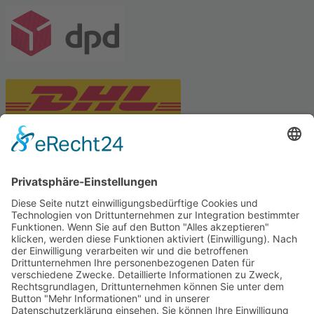
PARTNERSHOPS
Tekal – Textile Lebensqualität
Exklusive moderne & Orientteppiche
Feuerwerk XXL
Pyrotechnik online bestellen