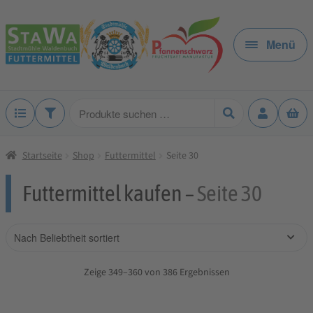
Zur
Zum
Navigation
Inhalt
Menü
springen
springen
Produkte
suchen
Startseite
Shop
Futtermittel
Seite 30
Futtermittel kaufen –
Seite 30
Zeige 349–360 von 386 Ergebnissen