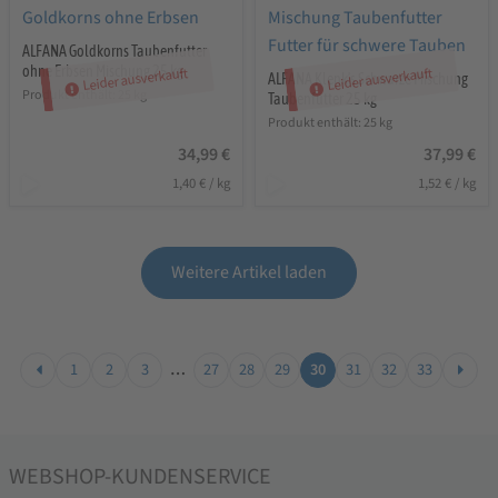
ALFANA Goldkorns Taubenfutter
ohne Erbsen Mischung 25 kg
Leider ausverkauft
Leider ausverkauft
ALFANA Klenk’s Schwarze Mischung
Produkt enthält: 25
kg
Taubenfutter 25 kg
Produkt enthält: 25
kg
34,99
€
37,99
€
1,40
€
/
kg
1,52
€
/
kg
Weitere Artikel laden
1
2
3
…
27
28
29
30
31
32
33
WEBSHOP-KUNDENSERVICE