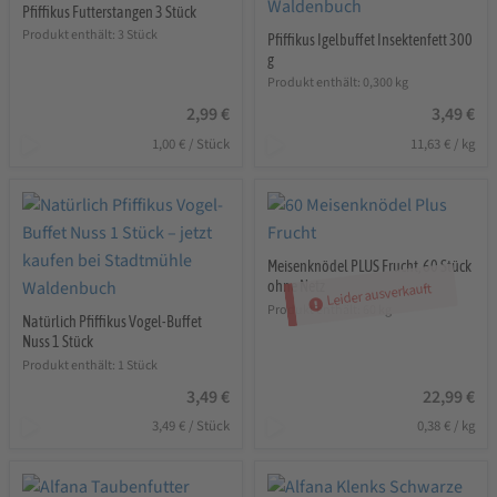
Pfiffikus Futterstangen 3 Stück
Produkt enthält: 3
Stück
Pfiffikus Igelbuffet Insektenfett 300
g
Produkt enthält: 0,300
kg
2,99
€
3,49
€
1,00
€
/
Stück
11,63
€
/
kg
Meisenknödel PLUS Frucht, 60 Stück
ohne Netz
Leider ausverkauft
Produkt enthält: 60
kg
Natürlich Pfiffikus Vogel-Buffet
Nuss 1 Stück
Produkt enthält: 1
Stück
3,49
€
22,99
€
3,49
€
/
Stück
0,38
€
/
kg