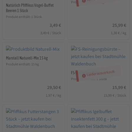
Produkt enthält: 20
kg
Natürlich Pfiffikus Vogel-Buffet
Beeren 1 Stück
Produkt enthält: 1
Stück
3,49
€
25,99
€
3,49
€
/
Stück
1,30
€
/
kg
Marstall Naturell-Mix 15 kg
Produkt enthält: 15
kg
Leider ausverkauft
FS-Reinigungsbürste
Produkt enthält: 1
Stück
29,50
€
15,99
€
1,97
€
/
kg
15,99
€
/
Stück