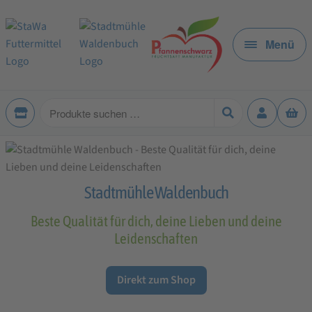
Zur
Zum
Navigation
Inhalt
Menü
springen
springen
Produkte
suchen
Stadtmühle Waldenbuch
Beste Qualität für dich, deine Lieben und deine
Leidenschaften
Direkt zum Shop