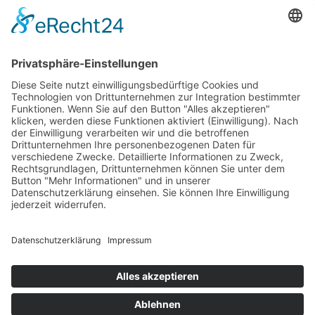
PARTNERSHOPS
Tekal – Textile Lebensqualität
Exklusive moderne & Orientteppiche
Feuerwerk XXL
Pyrotechnik online bestellen
© Stadtmühle Waldenbuch 2026
– Dein zuverlässiger Partner im
Landhandel für hochwertige Futtermittel, Saatgut, Zuchtmittel
und Mühlenprodukte ·
Cookie-Einstellungen
Alle Preise inkl. der gesetzlichen MwSt.
Die durchgestrichenen Preise entsprechen dem bisherigen Preis in
diesem Online-Shop.