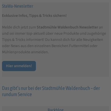
h
StaWa-Newsletter
e
Exklusive Infos, Tipps & Tricks sichern!
Melde dich jetzt zum
Stadtmühle Waldenbuch Newsletter
an
und sei immer top-aktuell über neue Produkte und zugehörige
Tipps & Tricks informiert! Du kannst dich für alle Neuigkeiten
oder News aus den einzelnen Bereichen Futtermittel oder
Mühlenprodukte anmelden.
Hier anmelden!
Das gibt’s nur bei der Stadtmühle Waldenbuch – der
rundum Service
Backblog