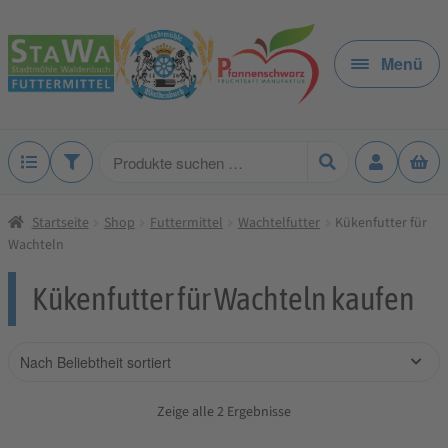
Zur
Zum
Navigation
Inhalt
Menü
springen
springen
Produkte
suchen
Startseite
Shop
Futtermittel
Wachtelfutter
Kükenfutter für
Wachteln
Kükenfutter für Wachteln kaufen
Zeige alle 2 Ergebnisse