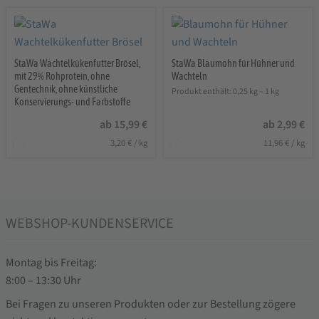
StaWa Wachtelkükenfutter Brösel,
StaWa Blaumohn für Hühner und
mit 29% Rohprotein, ohne
Wachteln
Gentechnik, ohne künstliche
Produkt enthält: 0,25
kg
– 1
kg
Konservierungs- und Farbstoffe
ab
15,99
€
ab
2,99
€
3,20
€
/
kg
11,96
€
/
kg
WEBSHOP-KUNDENSERVICE
Montag bis Freitag:
8:00 – 13:30 Uhr
Bei Fragen zu unseren Produkten oder zur Bestellung zögere