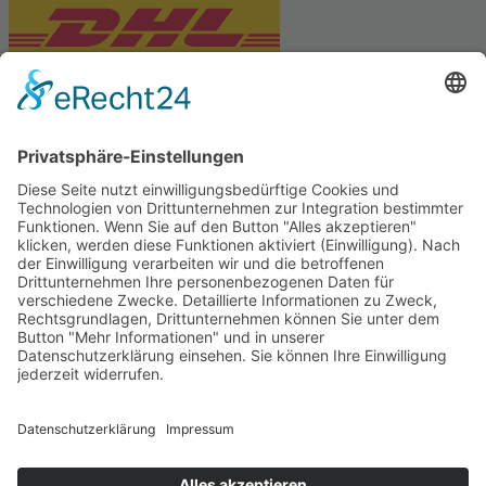
PARTNERSHOPS
Tekal – Textile Lebensqualität
Exklusive moderne & Orientteppiche
Feuerwerk XXL
Pyrotechnik online bestellen
© Stadtmühle Waldenbuch 2026
– Dein zuverlässiger Partner im
Landhandel für hochwertige Futtermittel, Saatgut, Zuchtmittel
und Mühlenprodukte ·
Cookie-Einstellungen
Alle Preise inkl. der gesetzlichen MwSt.