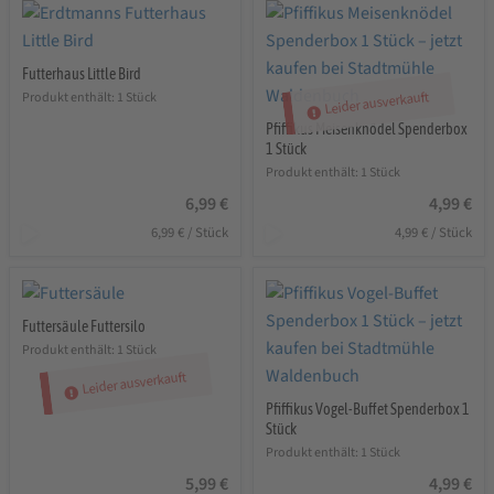
Futterhaus Little Bird
Leider ausverkauft
Produkt enthält: 1
Stück
Pfiffikus Meisenknödel Spenderbox
1 Stück
Produkt enthält: 1
Stück
6,99
€
4,99
€
6,99
€
/
Stück
4,99
€
/
Stück
Futtersäule Futtersilo
Produkt enthält: 1
Stück
Leider ausverkauft
Pfiffikus Vogel-Buffet Spenderbox 1
Stück
Produkt enthält: 1
Stück
5,99
€
4,99
€