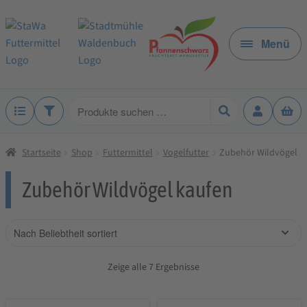
Zur
Zum
Navigation
Inhalt
Menü
springen
springen
Produkte
suchen
Startseite
Shop
Futtermittel
Vogelfutter
Zubehör Wildvögel
Zubehör Wildvögel kaufen
Zeige alle 7 Ergebnisse