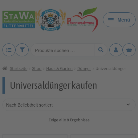
Zur
Zum
Navigation
Inhalt
Menü
springen
springen
Produkte
suchen
Startseite
Shop
Haus & Garten
Dünger
Universaldünger
Universaldünger kaufen
Zeige alle 8 Ergebnisse