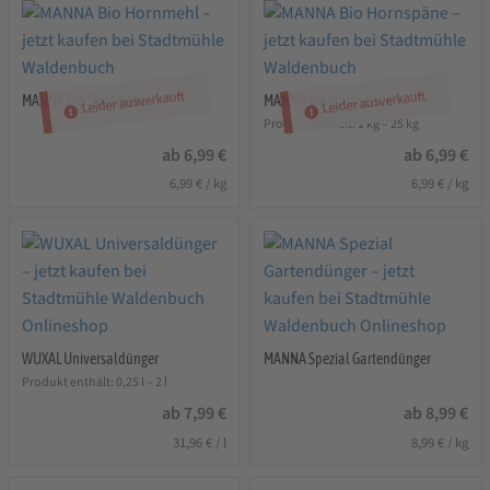
Leider ausverkauft
Leider ausverkauft
MANNA Bio Hornmehl
MANNA Bio Hornspäne
Produkt enthält: 1
kg
– 25
kg
ab
6,99
€
ab
6,99
€
6,99
€
/
kg
6,99
€
/
kg
WUXAL Universaldünger
MANNA Spezial Gartendünger
Produkt enthält: 0,25
l
– 2
l
ab
7,99
€
ab
8,99
€
31,96
€
/
l
8,99
€
/
kg