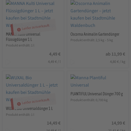
Leider ausverkauft
MANNA Kulti Universal
Oscorna Animalin Gartendünger
Flüssigdünger 1 L
Produkt enthält: 2,5
kg
– 5
kg
Produkt enthält: 1
l
4,49
€
ab
11,99
€
4,49
€
/
l
4,80
€
/
kg
PLANTIFUL Universal Dünger 700 g
Leider ausverkauft
Produkt enthält: 0,700
kg
WUXAL Bio Universaldünger 1 L
Produkt enthält: 1
l
14,49
€
14,99
€
14,49
€
/
l
21,41
€
/
kg