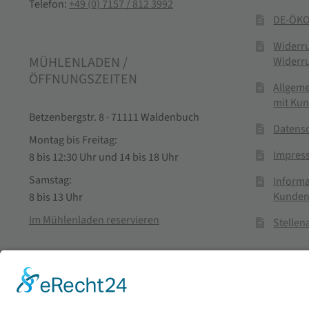
Telefon:
+49 (0) 7157 / 812 3992
DE-ÖKO
Widerr
MÜHLENLADEN /
Widerr
ÖFFNUNGSZEITEN
Allgem
mit Ku
Betzenbergstr. 8 · 71111 Waldenbuch
Datens
Montag bis Freitag:
Impres
8 bis 12:30 Uhr und 14 bis 18 Uhr
Samstag:
Informa
Kunden
8 bis 13 Uhr
Im Mühlenladen reservieren
Stelle
Vertra