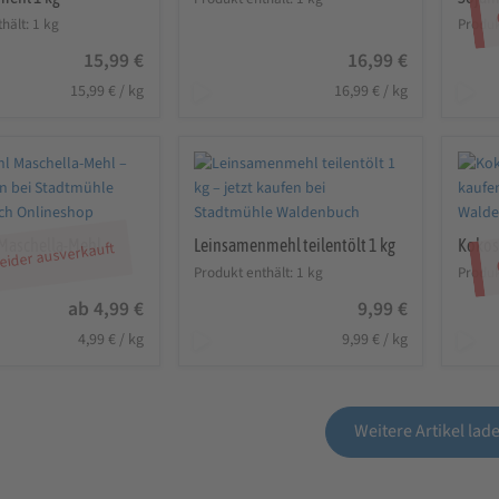
hält: 1
kg
Produk
15,99
€
16,99
€
15,99
€
/
kg
16,99
€
/
kg
Maschella-Mehl
Leinsamenmehl teilentölt 1 kg
Kokos
eider ausverkauft
Produkt enthält: 1
kg
Produk
ab
4,99
€
9,99
€
4,99
€
/
kg
9,99
€
/
kg
Weitere Artikel lad