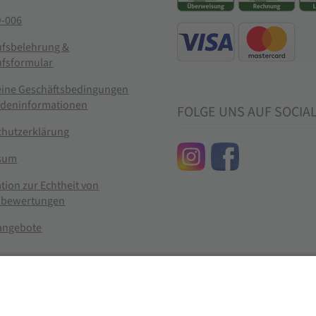
-006
ufsbelehrung &
ufsformular
eine Geschäftsbedingungen
ndeninformationen
FOLGE UNS AUF SOCIA
chutzerklärung
sum
tion zur Echtheit von
bewertungen
nangebote
g widerrufen