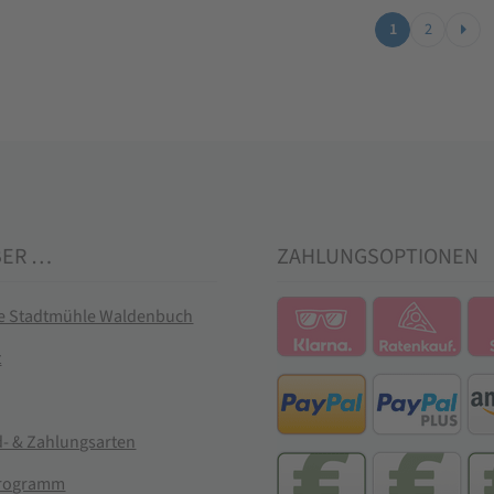
1
2
BER …
ZAHLUNGSOPTIONEN
ie Stadtmühle Waldenbuch
t
- & Zahlungsarten
rogramm