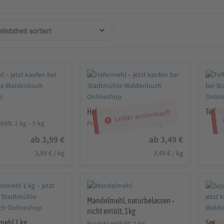
Hafermehl
Teffme
Leider ausverkauft
hält: 1
kg
– 5
kg
Produkt enthält: 1
kg
– 5
kg
ab
3,99
€
ab
3,49
€
3,99
€
/
kg
3,49
€
/
kg
Mandelmehl, naturbelassen –
nicht entölt, 1kg
mehl 1 kg
Sojam
Produkt enthält: 1
kg