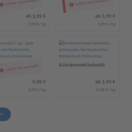
Leider ausverkauft
Leider ausverkauft
t enthält: 1
kg
– 5
kg
ab
3,99
€
ab
3,99
€
3,99
€
/
kg
3,99
€
/
kg
mehl 1 kg
Kürbiskernmehl teilentölt
Leider ausverkauft
t enthält: 1
kg
9,99
€
ab
3,99
€
9,99
€
/
kg
15,96
€
/
kg
en