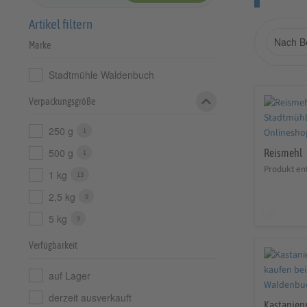
Artikel filtern
Marke
Stadtmühle Waldenbuch
Verpackungsgröße
250 g
1
500 g
Reismehl
1
Produkt ent
1 kg
13
2,5 kg
9
5 kg
9
Verfügbarkeit
auf Lager
derzeit ausverkauft
Kastanien