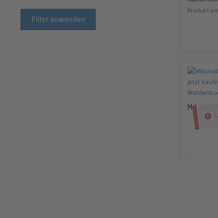
Produkt ent
Filter anwenden
Milomehl 
L