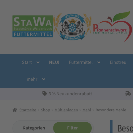
Zur
Zum
Navigation
Inhalt
springen
springen
Start
NEU!
Futtermittel
Einstreu
mehr
3 % Neukundenrabatt
Startseite
Shop
Mühlenladen
Mehl
Besondere Mehle
Beso
Kategorien
Filter