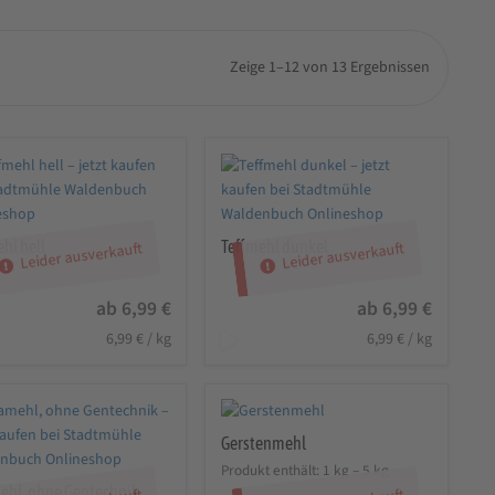
Zeige 1–12 von 13 Ergebnissen
hl hell
Teffmehl dunkel
Leider ausverkauft
Leider ausverkauft
ab
6,99
€
ab
6,99
€
6,99
€
/
kg
6,99
€
/
kg
Gerstenmehl
Produkt enthält: 1
kg
– 5
kg
ehl, ohne Gentechnik