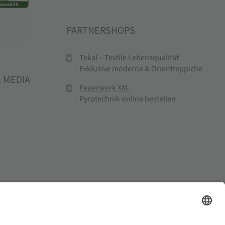
PARTNERSHOPS
Tekal – Textile Lebensqualität
Exklusive moderne & Orientteppiche
L MEDIA
Feuerwerk XXL
Pyrotechnik online bestellen