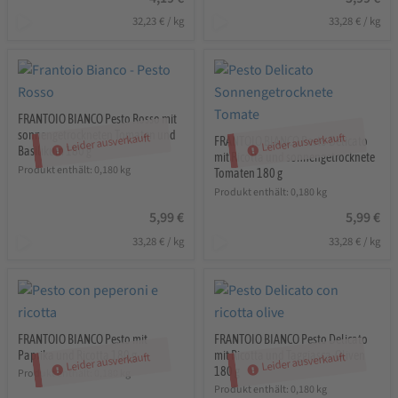
32,23
€
/
kg
33,28
€
/
kg
FRANTOIO BIANCO Pesto Rosso mit
sonnengetrockneten Tomaten und
Leider ausverkauft
Leider ausverkauft
FRANTOIO BIANCO Pesto Delicato
Basilikum 180 g
mit Ricotta und sonnengetrocknete
Produkt enthält: 0,180
kg
Tomaten 180 g
Produkt enthält: 0,180
kg
5,99
€
5,99
€
33,28
€
/
kg
33,28
€
/
kg
FRANTOIO BIANCO Pesto mit
FRANTOIO BIANCO Pesto Delicato
Paprika und Ricotta 180 g
mit Ricotta und Taggiasca-Oliven
Leider ausverkauft
Leider ausverkauft
180 g
Produkt enthält: 0,180
kg
Produkt enthält: 0,180
kg