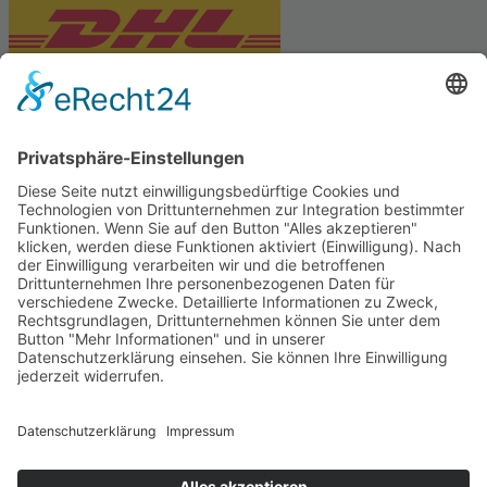
PARTNERSHOPS
Tekal – Textile Lebensqualität
Exklusive moderne & Orientteppiche
Feuerwerk XXL
Pyrotechnik online bestellen
© Stadtmühle Waldenbuch 2026
– Dein zuverlässiger Partner im
Landhandel für hochwertige Futtermittel, Saatgut, Zuchtmittel
und Mühlenprodukte ·
Cookie-Einstellungen
Alle Preise inkl. der gesetzlichen MwSt.