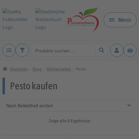
Zur
Zum
Navigation
Inhalt
Menü
springen
springen
Produkte
suchen
Startseite
Shop
Mühlenladen
Pesto
Pesto kaufen
Zeige alle 9 Ergebnisse