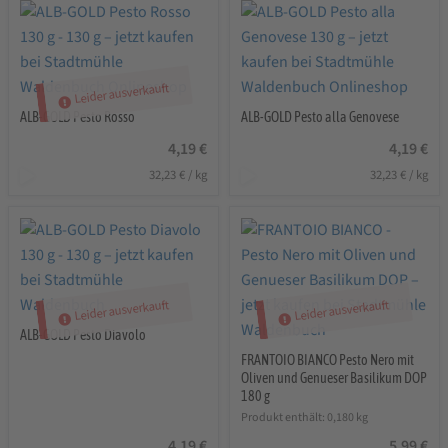
Leider ausverkauft
ALB-GOLD Pesto Rosso
ALB-GOLD Pesto alla Genovese
4,19
€
4,19
€
32,23
€
/
kg
32,23
€
/
kg
Leider ausverkauft
Leider ausverkauft
ALB-GOLD Pesto Diavolo
FRANTOIO BIANCO Pesto Nero mit
Oliven und Genueser Basilikum DOP
180 g
Produkt enthält: 0,180
kg
4,19
€
5,99
€