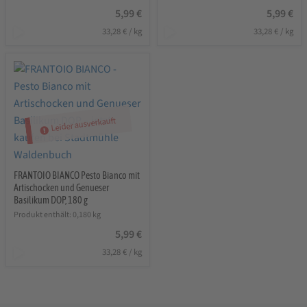
5,99
€
5,99
€
33,28
€
/
kg
33,28
€
/
kg
Leider ausverkauft
FRANTOIO BIANCO Pesto Bianco mit
Artischocken und Genueser
Basilikum DOP, 180 g
Produkt enthält: 0,180
kg
5,99
€
33,28
€
/
kg