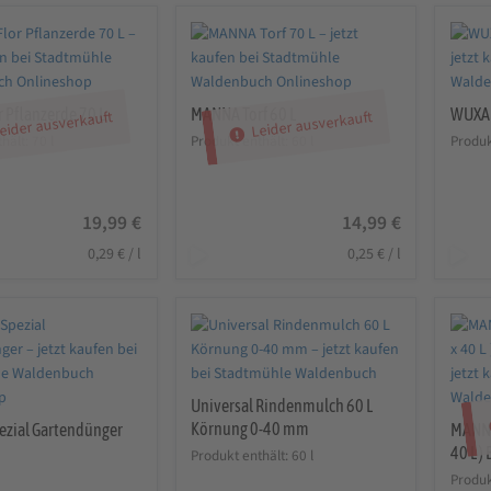
war:
ist:
4,99 €
4,99 €.
 Pflanzerde 70 L
MANNA Torf 60 L
WUXAL
eider ausverkauft
Leider ausverkauft
thält: 70
l
Produkt enthält: 60
l
Produk
19,99
€
14,99
€
0,29
€
/
l
0,25
€
/
l
Universal Rindenmulch 60 L
Körnung 0-40 mm
zial Gartendünger
MANNA
40 L )
Produkt enthält: 60
l
Produk