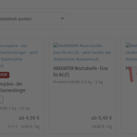
HAKAWERK Neutralseife – Eine
MANNA
für ALLES
SHOP
Produkt enthält: 0,5
kg
– 5
kg
nspäne – der
e Gartendünger
!
hält: 1
kg
– 25
kg
ab
4,99
€
ab
9,40
€
Ursprünglicher
Aktueller
4,99
€
4,99
€
/
kg
18,80
€
/
kg
Preis
Preis