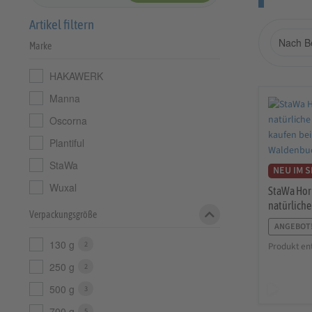
Artikel filtern
Marke
HAKAWERK
Manna
Oscorna
Plantiful
StaWa
NEU IM 
Wuxal
StaWa Hor
natürlich
Verpackungsgröße
ANGEBOT
130 g
2
Produkt ent
250 g
2
500 g
3
700 g
5