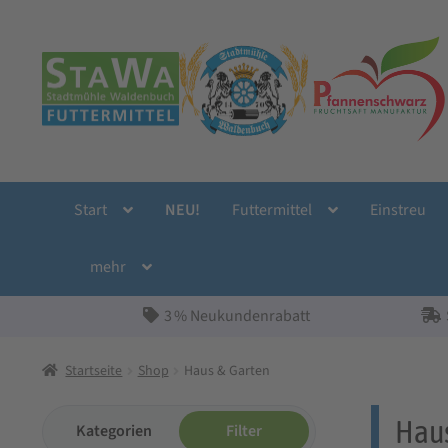
Zur
Zum
Navigation
Inhalt
springen
springen
Start
NEU!
Futtermittel
Einstreu
mehr
3 % Neukundenrabatt
Startseite
Shop
Haus & Garten
Haus
Kategorien
Filter