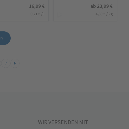
16,99
€
ab
23,99
€
0,21
€
/
l
4,80
€
/
kg
en
7
WIR VERSENDEN MIT