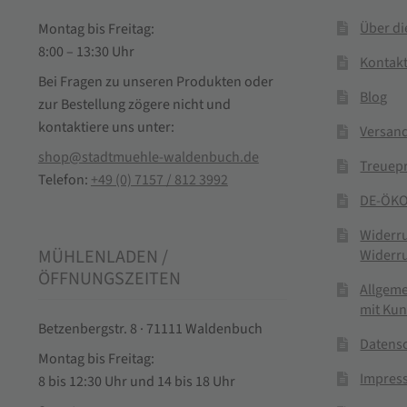
Über d
Montag bis Freitag:
8:00 – 13:30 Uhr
Kontak
Bei Fragen zu unseren Produkten oder
Blog
zur Bestellung zögere nicht und
kontaktiere uns unter:
Versand
shop@stadtmuehle-waldenbuch.de
Treuep
Telefon:
+49 (0) 7157 / 812 3992
DE-ÖKO
Widerr
MÜHLENLADEN /
Widerr
ÖFFNUNGSZEITEN
Allgem
mit Ku
Betzenbergstr. 8 · 71111 Waldenbuch
Datens
Montag bis Freitag:
Impres
8 bis 12:30 Uhr und 14 bis 18 Uhr