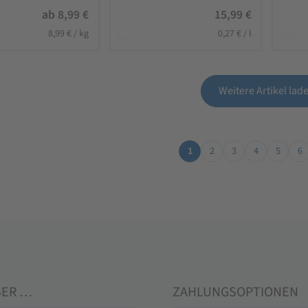
ab
8,99
€
15,99
€
8,99
€
/
kg
0,27
€
/
l
Weitere Artikel lad
1
2
3
4
5
6
BER …
ZAHLUNGSOPTIONEN