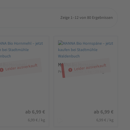
Zeige 1–12 von 80 Ergebnissen
 Bio Hornmehl
MANNA Bio Hornspäne
Leider ausverkauft
Leider ausverkauft
Produkt enthält: 1
kg
– 25
kg
ab
6,99
€
ab
6,99
€
6,99
€
/
kg
6,99
€
/
kg