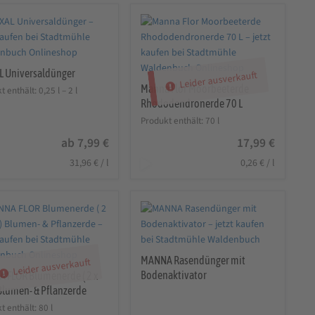
 Universaldünger
Leider ausverkauft
Manna Flor Moorbeeterde
t enthält: 0,25
l
– 2
l
Rhododendronerde 70 L
Produkt enthält: 70
l
ab
7,99
€
17,99
€
31,96
€
/
l
0,26
€
/
l
MANNA Rasendünger mit
Leider ausverkauft
Bodenaktivator
 FLOR Blumenerde ( 2 x
 Blumen- & Pflanzerde
t enthält: 80
l