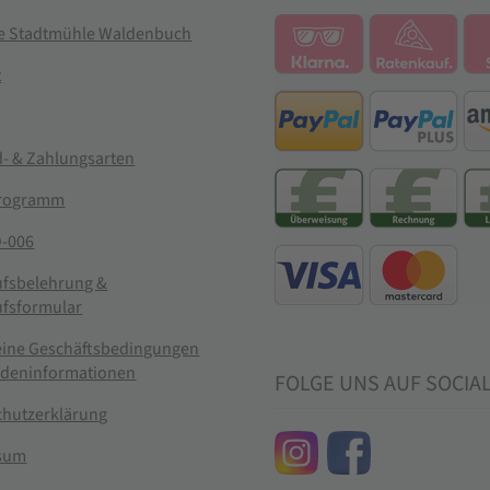
ie Stadtmühle Waldenbuch
t
- & Zahlungsarten
rogramm
-006
ufsbelehrung &
ufsformular
eine Geschäftsbedingungen
ndeninformationen
FOLGE UNS AUF SOCIA
chutzerklärung
sum