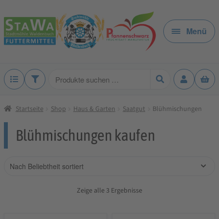
Zur
Zum
Navigation
Inhalt
Menü
springen
springen
Produkte
suchen
Startseite
Shop
Haus & Garten
Saatgut
Blühmischungen
Blühmischungen kaufen
Zeige alle 3 Ergebnisse