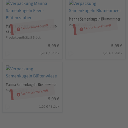
Manna Samenkugeln Blumenmeer
Leider ausverkauft
Leider ausverkauft
Produkt enthält: 5
Stück
Manna Samenkugeln Feen-Blüten-
Zauber
Produkt enthält: 5
Stück
5,99
€
5,99
€
1,20
€
/
Stück
1,20
€
/
Stück
Manna Samenkugeln Bienenwiese
Leider ausverkauft
Produkt enthält: 5
Stück
5,99
€
1,20
€
/
Stück