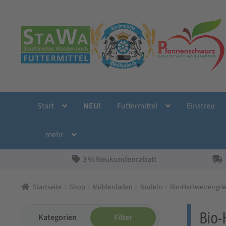
Zur
Zum
Navigation
Inhalt
springen
springen
Start
NEU!
Futtermittel
Einstreu
mehr
3 % Neukundenrabatt
Startseite
Shop
Mühlenladen
Nudeln
Bio-Hartweizengrie
Bio-
Kategorien
Filter