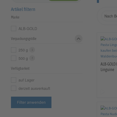
Artikel filtern
Marke
ALB-GOLD
Verpackungsgröße
250 g
1
500 g
7
ALB-GOLD 
Verfügbarkeit
Linguine
auf Lager
derzeit ausverkauft
Filter anwenden