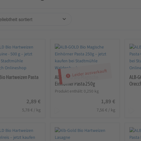
Leider ausverkauft
Bio Hartweizen Pasta
ALB-GOLD Bio Magische
ALB-G
Einhörner Pasta 250g
Orecc
Produkt enthält: 0,250
kg
2,89
€
1,89
€
5,78
€
/
kg
7,56
€
/
kg