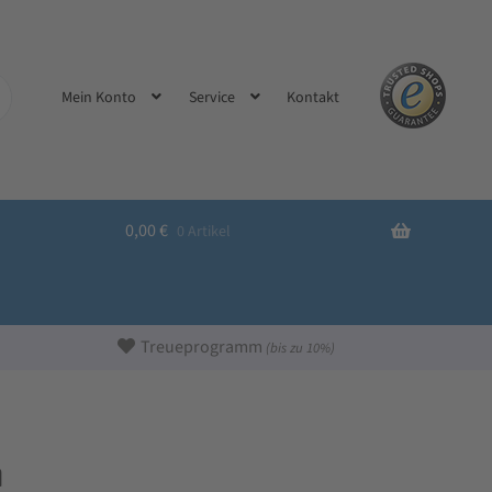
Kontakt
Mein Konto
Service
0,00
€
0 Artikel
Treueprogramm
(bis zu 10%)
n