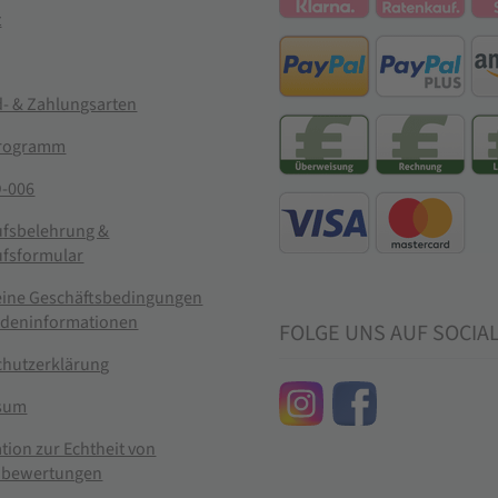
t
- & Zahlungsarten
rogramm
-006
ufsbelehrung &
ufsformular
eine Geschäftsbedingungen
ndeninformationen
FOLGE UNS AUF SOCIA
chutzerklärung
sum
tion zur Echtheit von
bewertungen