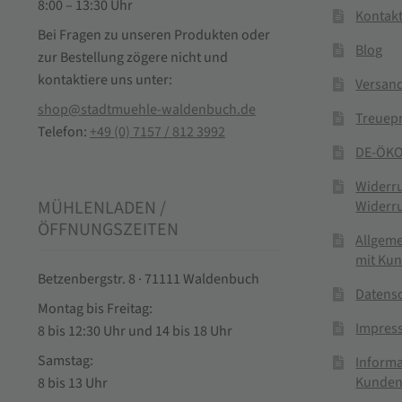
8:00 – 13:30 Uhr
Kontak
Bei Fragen zu unseren Produkten oder
Blog
zur Bestellung zögere nicht und
kontaktiere uns unter:
Versand
shop@stadtmuehle-waldenbuch.de
Treuep
Telefon:
+49 (0) 7157 / 812 3992
DE-ÖKO
Widerr
MÜHLENLADEN /
Widerr
ÖFFNUNGSZEITEN
Allgem
mit Ku
Betzenbergstr. 8 · 71111 Waldenbuch
Datens
Montag bis Freitag:
Impres
8 bis 12:30 Uhr und 14 bis 18 Uhr
Samstag:
Informa
Kunden
8 bis 13 Uhr