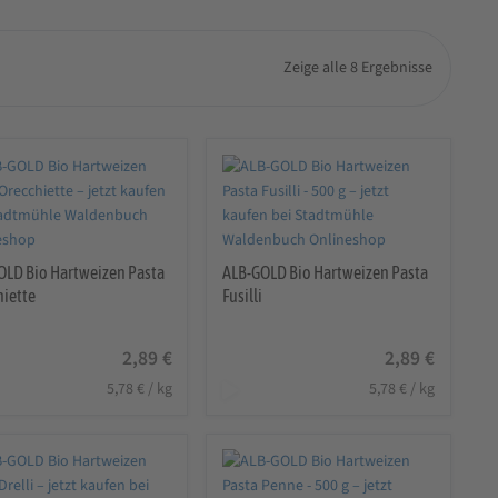
Zeige alle 8 Ergebnisse
OLD Bio Hartweizen Pasta
ALB-GOLD Bio Hartweizen Pasta
hiette
Fusilli
2,89
€
2,89
€
5,78
€
/
kg
5,78
€
/
kg