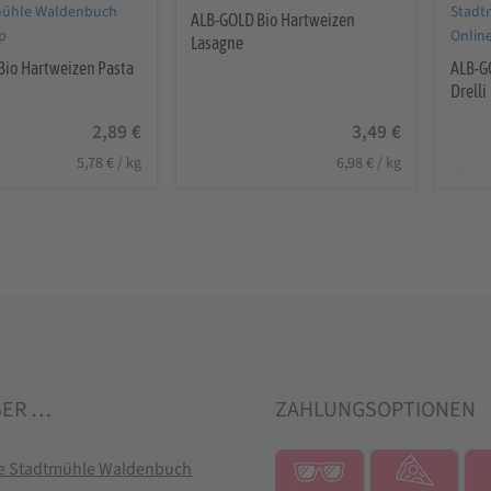
ALB-GOLD Bio Hartweizen
Lasagne
Bio Hartweizen Pasta
ALB-G
Drelli
2,89
€
3,49
€
5,78
€
/
kg
6,98
€
/
kg
BER …
ZAHLUNGSOPTIONEN
ie Stadtmühle Waldenbuch