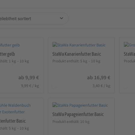
tter gelb
StaWa Kanarienfutter Basic
StaWa 
hält: 1
kg
– 10
kg
Produkt enthält: 5
kg
– 10
kg
Produk
ab
9,99
€
ab
16,99
€
9,99
€
/
kg
3,40
€
/
kg
StaWa Papageienfutter Basic
enfutter Basic
Produkt enthält: 10
kg
hält: 5
kg
– 10
kg