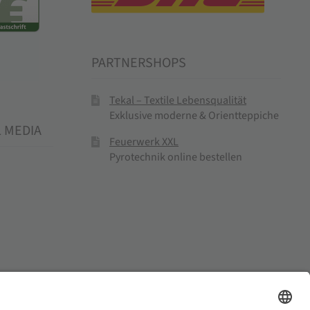
PARTNERSHOPS
Tekal – Textile Lebensqualität
Exklusive moderne & Orientteppiche
L MEDIA
Feuerwerk XXL
Pyrotechnik online bestellen