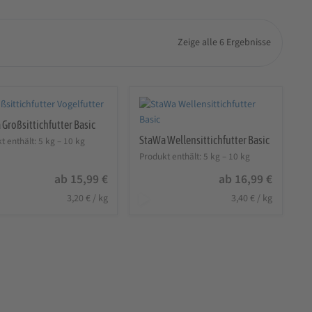
Zeige alle 6 Ergebnisse
Großsittichfutter Basic
StaWa Wellensittichfutter Basic
t enthält: 5
kg
– 10
kg
Produkt enthält: 5
kg
– 10
kg
ab
15,99
€
ab
16,99
€
3,20
€
/
kg
3,40
€
/
kg