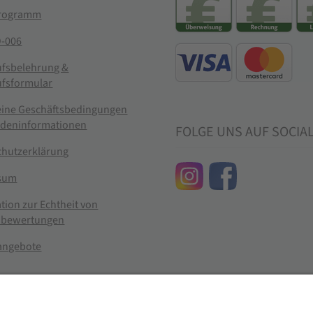
rogramm
-006
ufsbelehrung &
ufsformular
eine Geschäftsbedingungen
ndeninformationen
FOLGE UNS AUF SOCIA
chutzerklärung
sum
tion zur Echtheit von
bewertungen
nangebote
g widerrufen