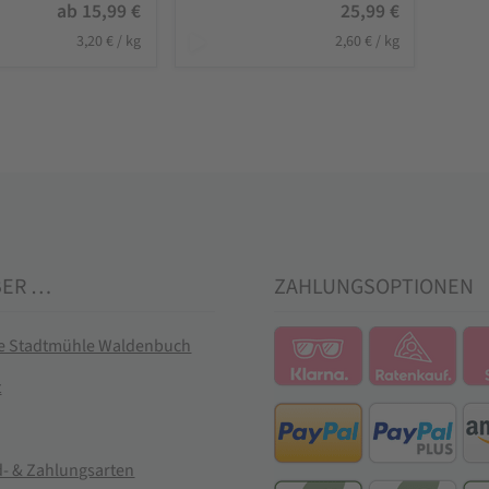
ab
15,99
€
25,99
€
3,20
€
/
kg
2,60
€
/
kg
BER …
ZAHLUNGSOPTIONEN
ie Stadtmühle Waldenbuch
t
- & Zahlungsarten