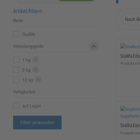
Artikel filtern
Marke
StaWa
Verpackungsgröße
StaWa Eifu
1 kg
1
Produkt ent
5 kg
5
10 kg
6
Verfügbarkeit
auf Lager
Filter anwenden
StaWa Exot
Produkt ent