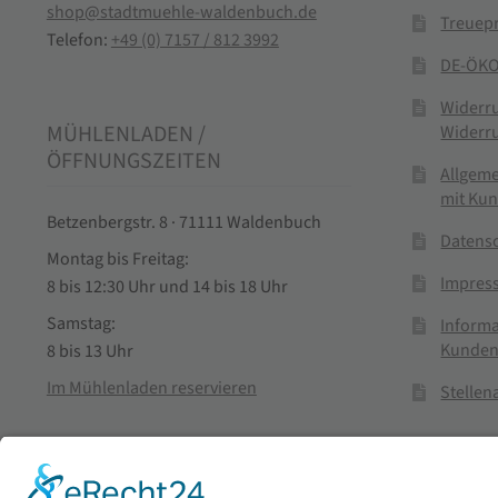
shop@stadtmuehle-waldenbuch.de
Treuep
Telefon:
+49 (0) 7157 / 812 3992
DE-ÖKO
Widerr
MÜHLENLADEN /
Widerr
ÖFFNUNGSZEITEN
Allgem
mit Ku
Betzenbergstr. 8 · 71111 Waldenbuch
Datens
Montag bis Freitag:
Impres
8 bis 12:30 Uhr und 14 bis 18 Uhr
Samstag:
Informa
Kunden
8 bis 13 Uhr
Im Mühlenladen reservieren
Stelle
Vertra