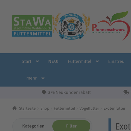
Zur
Zum
Navigation
Inhalt
springen
springen
Start
NEU!
Futtermittel
Einstreu
mehr
3 % Neukundenrabatt
Startseite
Shop
Futtermittel
Vogelfutter
Exotenfutter
Exot
Kategorien
Filter