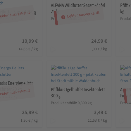
ALFANA Wildfutter Sesam/Apfel
Pfiffi
25 kg
kg
gelfutter Spezial 750 g
eider ausverkauft
Leider ausverkauft
Produkt enthält: 25
kg
Produk
thält: 0,750
kg
10,99
€
24,99
€
14,65
€
/
kg
1,00
€
/
kg
paka Energiepellets
futter 20 kg
Pfiffikus Igelbuffet Insektenfett
ALFAN
eider ausverkauft
300 g
Futter
thält: 20
kg
Produkt enthält: 0,300
kg
Produk
25,99
€
3,49
€
1,30
€
/
kg
11,63
€
/
kg