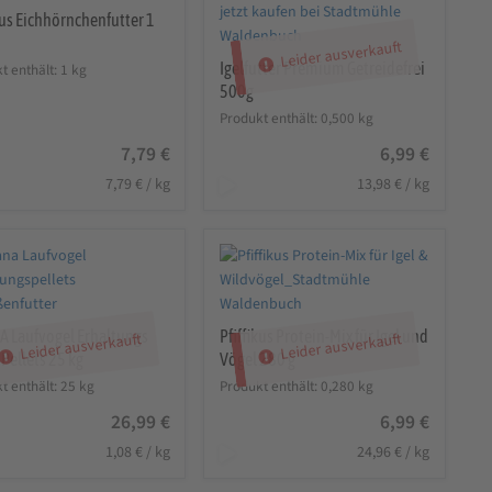
kus Eichhörnchenfutter 1
Leider ausverkauft
Igelfutter Premium Getreidefrei
t enthält: 1
kg
500g
Produkt enthält: 0,500
kg
7,79
€
6,99
€
7,79
€
/
kg
13,98
€
/
kg
A Laufvogel Erhaltungs
Pfiffikus Protein-Mix für Igel und
Leider ausverkauft
Leider ausverkauft
 Pellets 25 kg
Vögel 280 g
t enthält: 25
kg
Produkt enthält: 0,280
kg
26,99
€
6,99
€
1,08
€
/
kg
24,96
€
/
kg