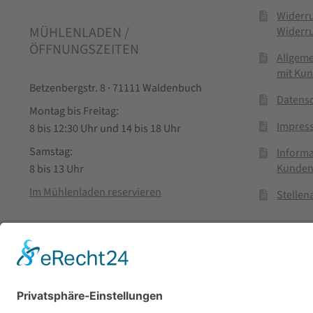
Widerr
MÜHLENLADEN /
Widerr
ÖFFNUNGSZEITEN
Allgem
mit Ku
Betzenbergstr. 8 · 71111 Waldenbuch
Datens
Montag bis Freitag:
Impres
8 bis 12:30 Uhr und 14 bis 18 Uhr
Samstag:
Informa
Kunden
8 bis 13 Uhr
Im Mühlenladen reservieren
Stelle
Vertra