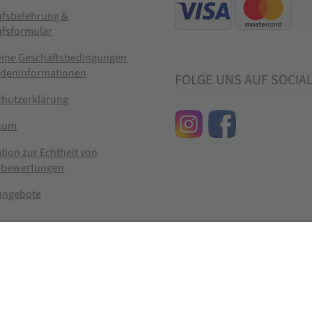
ufsbelehrung &
ufsformular
eine Geschäftsbedingungen
ndeninformationen
FOLGE UNS AUF SOCIA
chutzerklärung
sum
tion zur Echtheit von
bewertungen
nangebote
g widerrufen