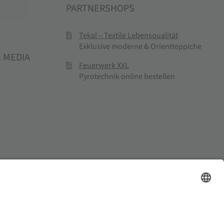
PARTNERSHOPS
Tekal – Textile Lebensqualität
Exklusive moderne & Orientteppiche
L MEDIA
Feuerwerk XXL
Pyrotechnik online bestellen