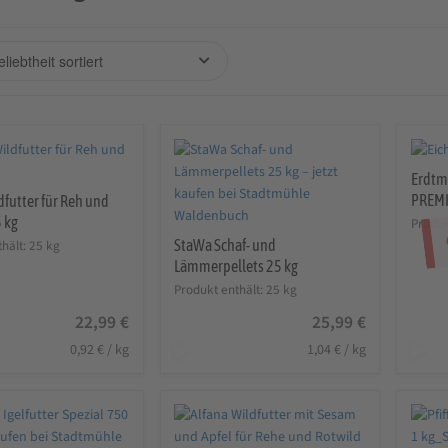
Erdtm
PREMI
futter für Reh und
 kg
Produk
StaWa Schaf- und
thält: 25
kg
Lämmerpellets 25 kg
Produkt enthält: 25
kg
22,99
€
25,99
€
0,92
€
/
kg
1,04
€
/
kg