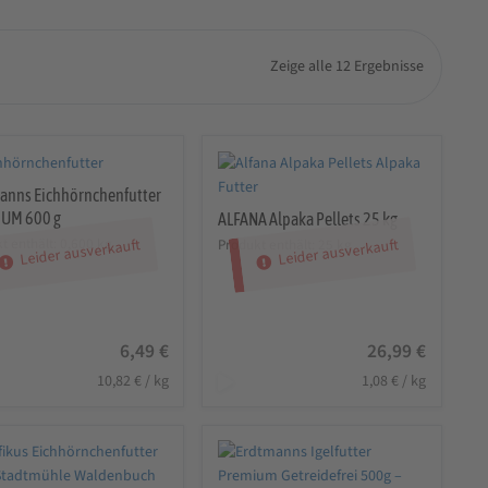
Zeige alle 12 Ergebnisse
anns Eichhörnchenfutter
UM 600 g
ALFANA Alpaka Pellets 25 kg
t enthält: 0,600
kg
Produkt enthält: 25
kg
Leider ausverkauft
Leider ausverkauft
6,49
€
26,99
€
10,82
€
/
kg
1,08
€
/
kg