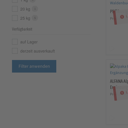
20 kg
1
Pfiffikus I
L
25 kg
5
Produkt en
Verfügbarkeit
auf Lager
derzeit ausverkauft
Filter anwenden
ALFANA Al
Ergänzungs
L
Produkt en