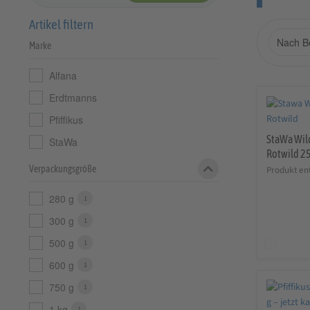
Artikel filtern
Marke
Alfana
Erdtmanns
Pfiffikus
StaWa Wild
StaWa
Rotwild 25
Verpackungsgröße
Produkt en
280 g
1
300 g
1
500 g
1
600 g
1
750 g
1
1 kg
1