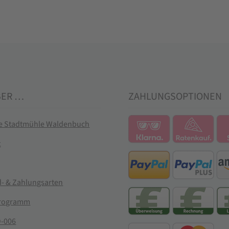
BER …
ZAHLUNGSOPTIONEN
ie Stadtmühle Waldenbuch
t
- & Zahlungsarten
rogramm
-006