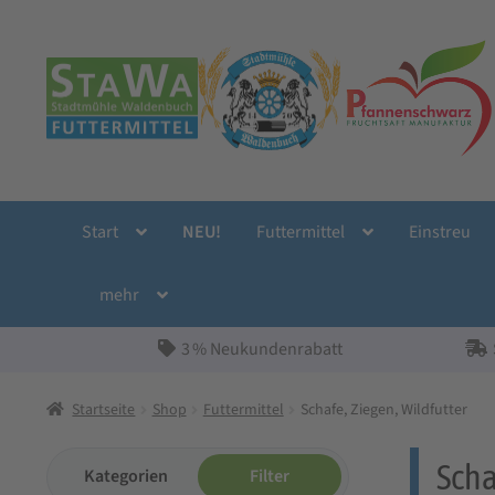
Zur
Zum
Navigation
Inhalt
springen
springen
Start
NEU!
Futtermittel
Einstreu
mehr
3 % Neukundenrabatt
Startseite
Shop
Futtermittel
Schafe, Ziegen, Wildfutter
Scha
Kategorien
Filter