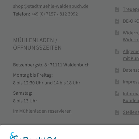
shop@stadtmuehle-waldenbuch.de
Treuep
Telefon:
+49 (0) 7157 / 812 3992
DE-ÖKO
Widerr
MÜHLENLADEN /
Widerr
ÖFFNUNGSZEITEN
Allgem
mit Ku
Betzenbergstr. 8 · 71111 Waldenbuch
Datens
Montag bis Freitag:
Impres
8 bis 12:30 Uhr und 14 bis 18 Uhr
Samstag:
Informa
Kunden
8 bis 13 Uhr
Im Mühlenladen reservieren
Stelle