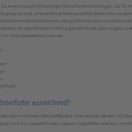
len
t Du eine Auswahl hochwertiger Körnerfuttermischungen, die für 
nd geeignet sind. Unsere Körnerfutterprodukte bieten eine ausge
 eine kleine Hühnerherde oder eine größere Gruppe von Enten und 
stimmt, die spezifischen Ernährungsbedürfnisse jedes Vogels zu e
r für Deine gefiederten Freunde
r:
ner
se
en
geflügel
Körnerfutter ausreichend?
futter kann nicht den Nährstoffbedarf eines Huhnes decken. Auf D
ingt noch ein Legemehl oder Legekorn zugefüttert werden, um eine