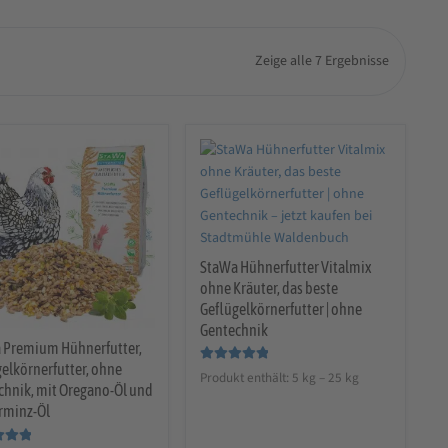
Zeige alle 7 Ergebnisse
StaWa Hühnerfutter Vitalmix
ohne Kräuter, das beste
Geflügelkörnerfutter | ohne
Gentechnik
 Premium Hühnerfutter,
elkörnerfutter, ohne
Bewertet mit
Produkt enthält: 5
kg
– 25
kg
chnik, mit Oregano-Öl und
5.00
von 5
erminz-Öl