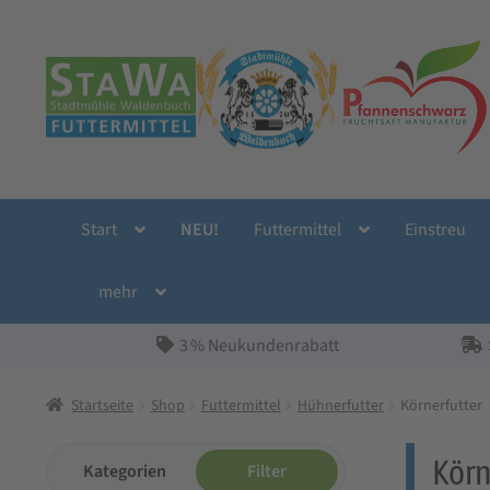
Zur
Zum
Navigation
Inhalt
springen
springen
Start
NEU!
Futtermittel
Einstreu
mehr
3 % Neukundenrabatt
Startseite
Shop
Futtermittel
Hühnerfutter
Körnerfutter
Körn
Kategorien
Filter