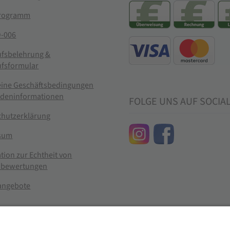
rogramm
-006
ufsbelehrung &
ufsformular
eine Geschäftsbedingungen
ndeninformationen
FOLGE UNS AUF SOCIA
chutzerklärung
sum
tion zur Echtheit von
bewertungen
nangebote