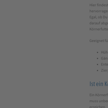
bestel
Hier findes
hervorrage
Egal, ob Du
darauf abge
Körnerfutte
Geeignet fü
Hüh
Gän
Ent
Zier
Ist ein 
Ein Körner
muss unbed
erreichen.