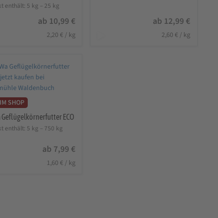
t mit
t enthält: 5
kg
– 25
kg
n 5
ab
10,99
€
ab
12,99
€
2,20
€
/
kg
2,60
€
/
kg
IM SHOP
 Geflügelkörnerfutter ECO
t enthält: 5
kg
– 750
kg
ab
7,99
€
1,60
€
/
kg