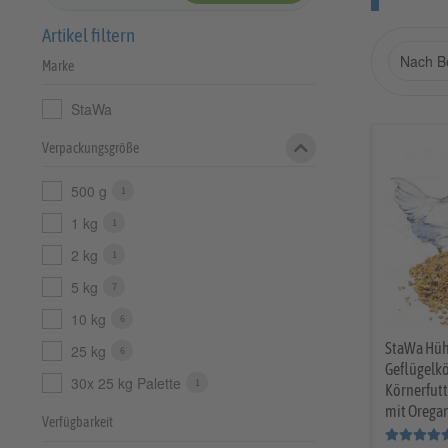
Artikel filtern
Marke
StaWa
Verpackungsgröße
500 g
1
1 kg
1
2 kg
1
5 kg
7
10 kg
6
StaWa Hüh
25 kg
6
Geflügelkö
30x 25 kg Palette
1
Körnerfutt
mit Orega
Verfügbarkeit