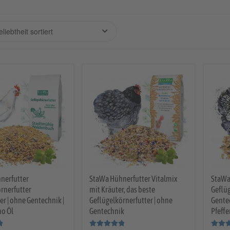
nerfutter
StaWa Hühnerfutter Vitalmix
StaWa
rnerfutter
mit Kräuter, das beste
Geflüg
er | ohne Gentechnik |
Geflügelkörnerfutter | ohne
Gente
no Öl
Gentechnik
Pfeff