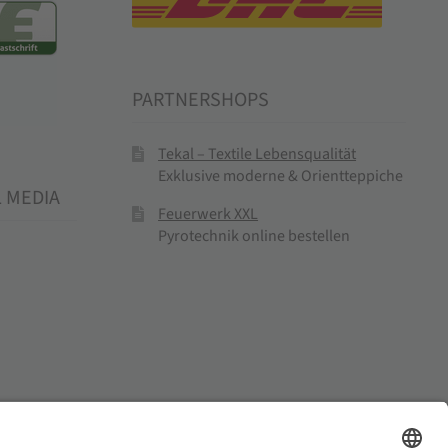
PARTNERSHOPS
Tekal – Textile Lebensqualität
Exklusive moderne & Orientteppiche
L MEDIA
Feuerwerk XXL
Pyrotechnik online bestellen