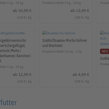
Bewertet mit
Bewerte
hält: 5
kg
– 25
kg
Produkt enthält: 5
kg
– 25
kg
Produk
5.00
von 5
5.00
vo
ab
10,99
€
ab
13,99
€
2,20
€
/
kg
2,80
€
/
kg
lügelkörnermix für
StaWa Ölsaaten-Mix für Hühner
r & Ziergeflügel,
und Wachteln
chnik | Mohn |
NEU 
Produkt enthält: 0,5
kg
– 2
kg
 Hanfsamen | Karotten |
StaWa
l
Produk
hält: 5
kg
– 25
kg
ab
12,99
€
ab
4,99
€
2,60
€
/
kg
9,98
€
/
kg
futter
futter