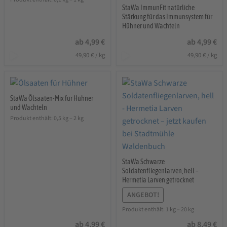
StaWa ImmunFit natürliche
5.00
von 5
Stärkung für das Immunsystem für
Hühner und Wachteln
ab
4,99
€
ab
4,99
€
49,90
€
/
kg
49,90
€
/
kg
StaWa Ölsaaten-Mix für Hühner
und Wachteln
Produkt enthält: 0,5
kg
– 2
kg
StaWa Schwarze
Soldatenfliegenlarven, hell –
Hermetia Larven getrocknet
ANGEBOT!
Produkt enthält: 1
kg
– 20
kg
ab
4,99
€
ab
8,49
€