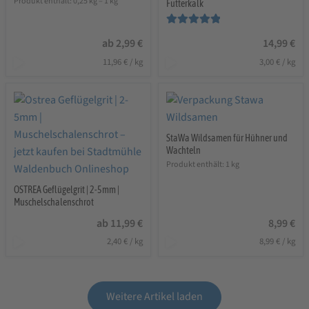
Produkt enthält: 0,25
kg
– 1
kg
Futterkalk
Bewertet mit
ab
2,99
€
14,99
€
5.00
von 5
11,96
€
/
kg
3,00
€
/
kg
StaWa Wildsamen für Hühner und
Wachteln
Produkt enthält: 1
kg
OSTREA Geflügelgrit | 2-5mm |
Muschelschalenschrot
ab
11,99
€
8,99
€
2,40
€
/
kg
8,99
€
/
kg
Weitere Artikel laden