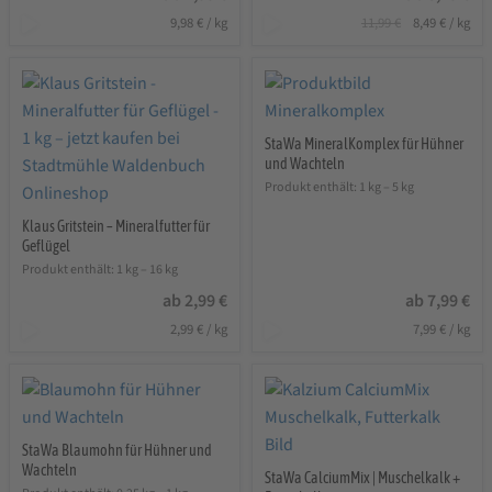
Ursprünglicher
Aktuelle
9,98
€
/
kg
11,99
€
8,49
€
/
kg
Preis
Preis
war:
ist:
11,99 €
8,49 €.
StaWa MineralKomplex für Hühner
und Wachteln
Produkt enthält: 1
kg
– 5
kg
Klaus Gritstein – Mineralfutter für
Geflügel
Produkt enthält: 1
kg
– 16
kg
ab
2,99
€
ab
7,99
€
2,99
€
/
kg
7,99
€
/
kg
StaWa Blaumohn für Hühner und
Wachteln
StaWa CalciumMix | Muschelkalk +