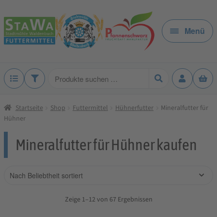
Zur
Zum
Navigation
Inhalt
Menü
springen
springen
Produkte
suchen
Startseite
Shop
Futtermittel
Hühnerfutter
Mineralfutter für
Hühner
Mineralfutter für Hühner kaufen
Zeige 1–12 von 67 Ergebnissen