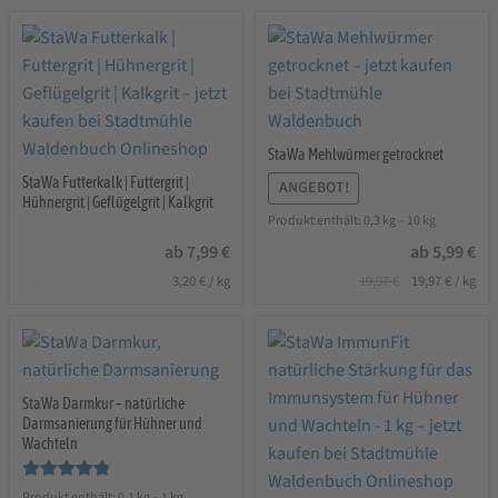
StaWa Mehlwürmer getrocknet
StaWa Futterkalk | Futtergrit |
ANGEBOT!
Hühnergrit | Geflügelgrit | Kalkgrit
Produkt enthält: 0,3
kg
– 10
kg
ab
7,99
€
ab
5,99
€
Ursprünglicher
Aktuelle
3,20
€
/
kg
19,97
€
19,97
€
/
kg
Preis
Preis
war:
ist:
19,97 €
19,97 €.
StaWa Darmkur – natürliche
Darmsanierung für Hühner und
Wachteln
Bewertet mit
Produkt enthält: 0,1
kg
– 1
kg