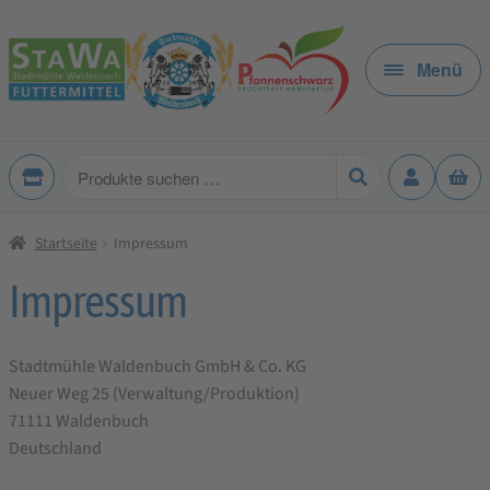
Zur
Zum
Navigation
Inhalt
Menü
springen
springen
Produkte
suchen
Startseite
Impressum
Impressum
Stadtmühle Waldenbuch GmbH & Co. KG
Neuer Weg 25 (Verwaltung/Produktion)
71111 Waldenbuch
Deutschland