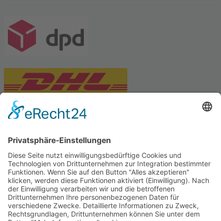
PARTNERSHOPS
Tekal – Textile Lebensqualität
Exklusive moderne & Orientteppiche
Feuerwerk XXL
Pyrotechnik online bestellen