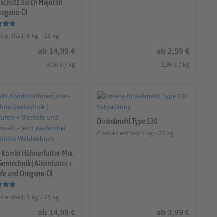
mschutz durch Majoran
regano-Öl
t mit
t enthält: 5
kg
– 25
kg
n 5
ab
14,99
€
ab
2,99
€
3,00
€
/
kg
2,99
€
/
kg
Dinkelmehl Type 630
Produkt enthält: 1
kg
– 25
kg
 Kombi Hühnerfutter-Mix |
entechnik | Alleinfutter +
efe und Oregano-Öl
t mit
t enthält: 5
kg
– 25
kg
n 5
ab
14,99
€
ab
3,99
€