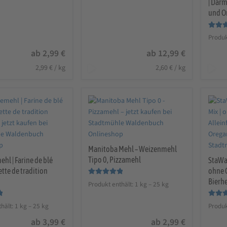
| Dar
und O
Bewerte
Produk
5.00
vo
ab
2,99
€
ab
12,99
€
2,99
€
/
kg
2,60
€
/
kg
Manitoba Mehl – Weizenmehl
Tipo 0, Pizzamehl
hl | Farine de blé
StaWa
ette de tradition
ohne G
Bierh
Bewertet mit
Produkt enthält: 1
kg
– 25
kg
5.00
von 5
Bewerte
hält: 1
kg
– 25
kg
Produk
5.00
vo
ab
3,99
€
ab
2,99
€