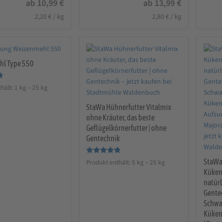
ab
10,99
€
ab
13,99
€
2,20
€
/
kg
2,80
€
/
kg
l Type 550
hält: 1
kg
– 25
kg
StaWa Hühnerfutter Vitalmix
ohne Kräuter, das beste
Geflügelkörnerfutter | ohne
Gentechnik
Bewertet mit
StaWa
Produkt enthält: 5
kg
– 25
kg
5.00
von 5
Küken
natür
Gentec
Schwa
Kükenf