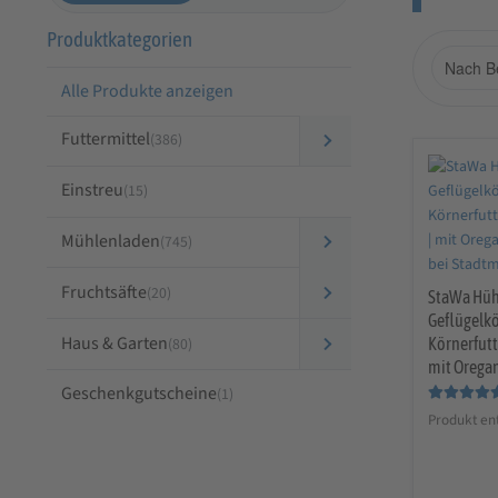
Produktkategorien
Alle Produkte anzeigen
Futtermittel
(386)
Einstreu
(15)
Mühlenladen
(745)
Fruchtsäfte
(20)
StaWa Hüh
Geflügelkö
Haus & Garten
Körnerfutt
(80)
mit Orega
Geschenkgutscheine
(1)
Bewertet mit
Produkt ent
5.00
von 5