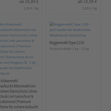
ab
10,99
€
ab
15,99
€
2,20
€
/
kg
3,20
€
/
kg
Roggenmehl Type 1150
Produkt enthält: 1
kg
– 25
kg
 Kükenmehl
aufzucht Alleinmehl mit
lichem Darmschutz | ohne
hnik | mit Leinschrot &
rzkümmel | Premium
utter für sichere Aufzucht