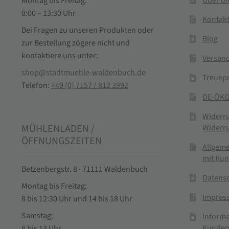
Über d
Montag bis Freitag:
8:00 – 13:30 Uhr
Kontak
Bei Fragen zu unseren Produkten oder
Blog
zur Bestellung zögere nicht und
kontaktiere uns unter:
Versand
shop@stadtmuehle-waldenbuch.de
Treuep
Telefon:
+49 (0) 7157 / 812 3992
DE-ÖKO
Widerr
MÜHLENLADEN /
Widerr
ÖFFNUNGSZEITEN
Allgem
mit Ku
Betzenbergstr. 8 · 71111 Waldenbuch
Datens
Montag bis Freitag:
Impres
8 bis 12:30 Uhr und 14 bis 18 Uhr
Samstag:
Informa
Kunden
8 bis 13 Uhr