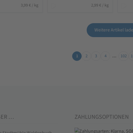
3,99
€
/
kg
2,99
€
/
kg
Weitere Artikel lad
1
2
3
4
…
102
1
BER …
ZAHLUNGSOPTIONEN