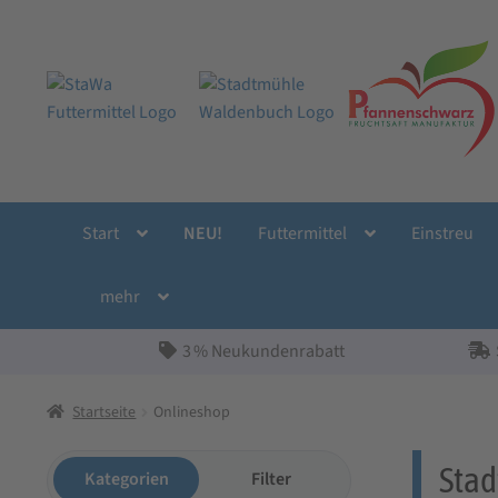
Zur
Zum
Navigation
Inhalt
springen
springen
Start
NEU!
Futtermittel
Einstreu
mehr
3 % Neukundenrabatt
Startseite
Onlineshop
Sta
Kategorien
Filter