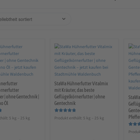
nerfutter
StaWa Hühnerfutter Vitalmix
rnerfutter
mit Kräuter, das beste
er | ohne Gentechnik |
Geflügelkörnerfutter | ohne
StaWa
no Öl
Gentechnik
Geflüg
Gente
Bewertet mit
Pfeff
hält: 5
kg
– 25
kg
Produkt enthält: 5
kg
– 25
kg
5.00
von 5
Bewerte
Produk
5.00
vo