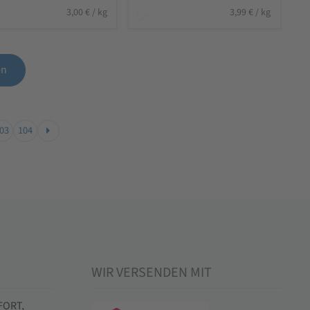
3,00
€
/
kg
3,99
€
/
kg
en
03
104
WIR VERSENDEN MIT