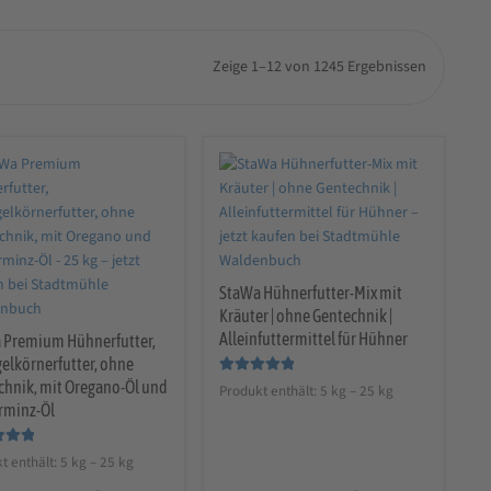
Zeige 1–12 von 1245 Ergebnissen
StaWa Hühnerfutter-Mix mit
Kräuter | ohne Gentechnik |
Alleinfuttermittel für Hühner
 Premium Hühnerfutter,
elkörnerfutter, ohne
Bewertet mit
chnik, mit Oregano-Öl und
Produkt enthält: 5
kg
– 25
kg
5.00
von 5
erminz-Öl
t mit
t enthält: 5
kg
– 25
kg
n 5