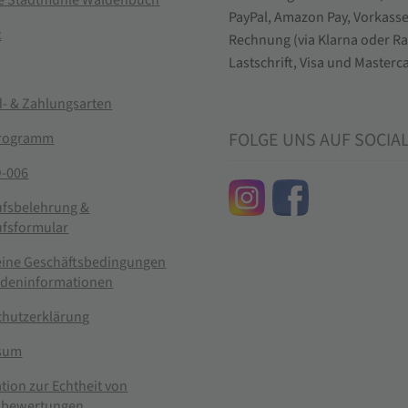
ie Stadtmühle Waldenbuch
t
- & Zahlungsarten
FOLGE UNS AUF SOCIA
rogramm
-006
ufsbelehrung &
ufsformular
eine Geschäftsbedingungen
ndeninformationen
chutzerklärung
sum
tion zur Echtheit von
bewertungen