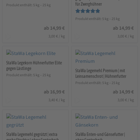
für Zwerghühner
Produkt enthält: 5
kg
– 25
kg
Bewertet mit
Produkt enthält: 5
kg
– 25
kg
5.00
von 5
ab
14,99
€
ab
14,99
€
3,00
€
/
kg
3,00
€
/
kg
StaWa Legekorn Hühnerfutter Elite
gegen Lästlinge
StaWa Legemehl Premium | mit
Produkt enthält: 5
kg
– 25
kg
Leinsamenschrot | Hühnerfutter
Produkt enthält: 5
kg
– 25
kg
ab
16,99
€
ab
14,99
€
3,40
€
/
kg
3,00
€
/
kg
StaWa Legemehl gegrützt | extra
StaWa Enten-und Gänsefutter |