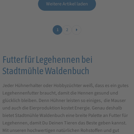
Weitere Artikel laden
1
2
Legehennenfutter
Futter für Legehennen bei
bestellen
Stadtmühle Waldenbuch
Jeder Hühnerhalter oder Hobbyzüchter weiß, dass es ein gutes
Legehennenfutter braucht, damit die Hennen gesund und
glücklich bleiben. Denn Hühner leisten so einiges, die Mauser
und auch die Eierproduktion kostet Energie. Genau deshalb
bietet Stadtmühle Waldenbuch eine breite Palette an Futter für
Legehennen, damit Du Deinen Tieren das Beste geben kannst.
Mit unseren hochwertigen natürlichen Rohstoffen und gut