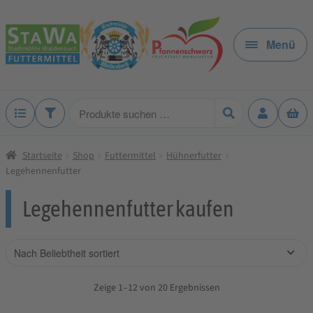
Zur
Zum
Navigation
Inhalt
Menü
springen
springen
Produkte
suchen
Startseite
Shop
Futtermittel
Hühnerfutter
Legehennenfutter
Legehennenfutter kaufen
Zeige 1–12 von 20 Ergebnissen