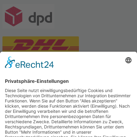
PARTNERSHOPS
Tekal – Textile Lebensqualität
Exklusive moderne & Orientteppiche
Feuerwerk XXL
Pyrotechnik online bestellen