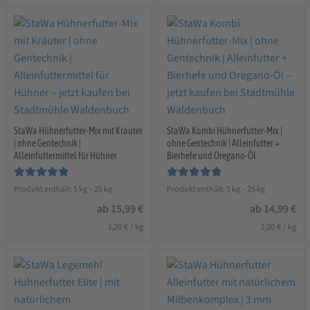
StaWa Hühnerfutter-Mix mit Kräuter
StaWa Kombi Hühnerfutter-Mix |
| ohne Gentechnik |
ohne Gentechnik | Alleinfutter +
Alleinfuttermittel für Hühner
Bierhefe und Oregano-Öl
Bewertet mit
Bewertet mit
Produkt enthält: 5
kg
– 25
kg
Produkt enthält: 5
kg
– 25
kg
5.00
von 5
5.00
von 5
ab
15,99
€
ab
14,99
€
3,20
€
/
kg
3,00
€
/
kg