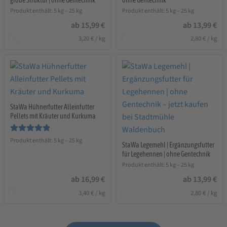
grobe Struktur | ohne Gentechnik
ohne Gentechnik
Produkt enthält: 5
kg
– 25
kg
Produkt enthält: 5
kg
– 25
kg
ab
15,99
€
ab
13,99
€
3,20
€
/
kg
2,80
€
/
kg
StaWa Hühnerfutter Alleinfutter
Pellets mit Kräuter und Kurkuma
Bewertet mit
Produkt enthält: 5
kg
– 25
kg
StaWa Legemehl | Ergänzungsfutter
5.00
von 5
für Legehennen | ohne Gentechnik
Produkt enthält: 5
kg
– 25
kg
ab
16,99
€
ab
13,99
€
3,40
€
/
kg
2,80
€
/
kg