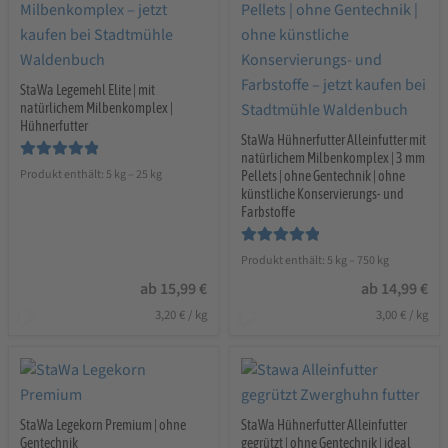
StaWa Legemehl Elite | mit
natürlichem Milbenkomplex |
Hühnerfutter
StaWa Hühnerfutter Alleinfutter mit
natürlichem Milbenkomplex | 3 mm
Bewertet mit
Produkt enthält: 5
kg
– 25
kg
Pellets | ohne Gentechnik | ohne
5.00
von 5
künstliche Konservierungs- und
Farbstoffe
Bewertet mit
Produkt enthält: 5
kg
– 750
kg
5.00
von 5
ab
15,99
€
ab
14,99
€
3,20
€
/
kg
3,00
€
/
kg
StaWa Legekorn Premium | ohne
StaWa Hühnerfutter Alleinfutter
Gentechnik
gegrützt | ohne Gentechnik | ideal