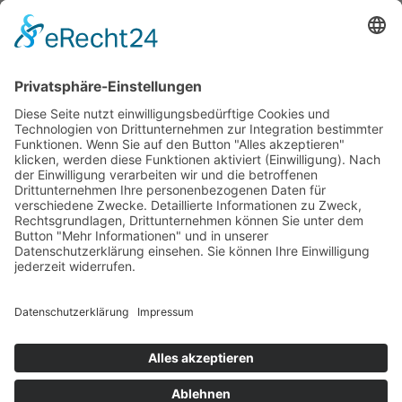
PARTNERSHOPS
Tekal – Textile Lebensqualität
Exklusive moderne & Orientteppiche
Feuerwerk XXL
Pyrotechnik online bestellen
© Stadtmühle Waldenbuch 2026
– Dein zuverlässiger Partner im
Landhandel für hochwertige Futtermittel, Saatgut, Zuchtmittel
und Mühlenprodukte ·
Cookie-Einstellungen
Alle Preise inkl. der gesetzlichen MwSt.
Die durchgestrichenen Preise entsprechen dem bisherigen Preis in
diesem Online-Shop.