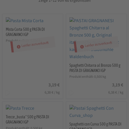
Zeige 1–12 von 60 Ergebnissen
Mista Corta 500 g PASTA DI
GRAGNANO IGP
Produkt enthält: 0,500
kg
Leider ausverkauft
Leider ausverkauft
Spaghetti Chitarra al Bronzo 500 g
PASTA DI GRAGNANO IGP
Produkt enthält: 0,500
kg
3,19
€
3,19
€
6,38
€
/
kg
6,38
€
/
kg
Trecce „busta“ 500 g PASTA DI
GRAGNANO IGP
Spaghetti con Curva 500 g PASTA DI
Produkt enthält: 0,500
kg