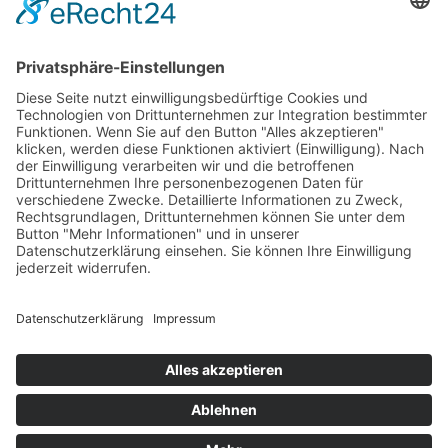
PARTNERSHOPS
Tekal – Textile Lebensqualität
Exklusive moderne & Orientteppiche
Feuerwerk XXL
Pyrotechnik online bestellen
© Stadtmühle Waldenbuch 2026
– Dein zuverlässiger Partner im
Landhandel für hochwertige Futtermittel, Saatgut, Zuchtmittel
und Mühlenprodukte ·
Cookie-Einstellungen
Alle Preise inkl. der gesetzlichen MwSt.
Die durchgestrichenen Preise entsprechen dem bisherigen Preis in
diesem Online-Shop.