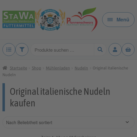
Zur
Zum
Navigation
Inhalt
Menü
springen
springen
Produkte
suchen
Startseite
Shop
Mühlenladen
Nudeln
Original italienische
Nudeln
Original italienische Nudeln
kaufen