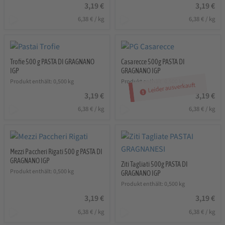
3,19
€
3,19
€
6,38
€
/
kg
6,38
€
/
kg
Trofie 500 g PASTA DI GRAGNANO
Casarecce 500g PASTA DI
IGP
GRAGNANO IGP
Produkt enthält: 0,500
kg
Produkt enthält: 0,500
kg
Leider ausverkauft
3,19
€
3,19
€
6,38
€
/
kg
6,38
€
/
kg
Mezzi Paccheri Rigati 500 g PASTA DI
GRAGNANO IGP
Ziti Tagliati 500g PASTA DI
Produkt enthält: 0,500
kg
GRAGNANO IGP
Produkt enthält: 0,500
kg
3,19
€
3,19
€
6,38
€
/
kg
6,38
€
/
kg