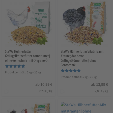
StaWa Hühnerfutter
StaWa Hühnerfutter Vitalmix mit
Geflügelkörnerfutter Körnerfutter |
Kräuter, das beste
ohne Gentechnik | mit Oregano Öl
Geflügelkörnerfutter | ohne
Gentechnik
Bewertet mit
Produkt enthält: 5
kg
– 25
kg
Bewertet mit
Produkt enthält: 5
kg
– 25
kg
5.00
von 5
5.00
von 5
ab
10,99
€
ab
13,99
€
2,20
€
/
kg
2,80
€
/
kg