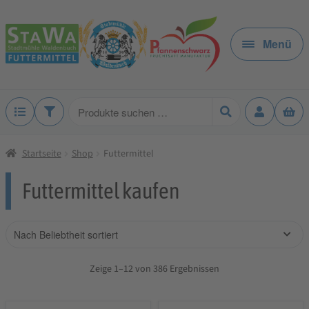
Zur
Zum
Navigation
Inhalt
Menü
springen
springen
Produkte
suchen
Startseite
Shop
Futtermittel
Futtermittel kaufen
Zeige 1–12 von 386 Ergebnissen