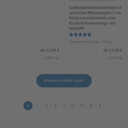
StaWa Hühnerfutter Alleinfutter mit
natürlichem Milbenkomplex | 3 mm
Pellets | ohne Gentechnik | ohne
künstliche Konservierungs- und
Farbstoffe
Bewertet mit
Produkt enthält: 5
kg
– 750
kg
5.00
von 5
ab
12,99
€
ab
14,99
€
2,60
€
/
kg
3,00
€
/
kg
Weitere Artikel laden
1
2
3
4
…
31
32
33