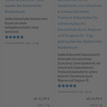
StaWa Hühnerfutter Vitalmix ohne
Kräuter, das beste
Geflügelkörnerfutter | ohne
Gentechnik
Bewertet mit
Produkt enthält: 5
kg
– 25
kg
5.00
von 5
StaWa Kükenmehl Kükenaufzucht
Alleinmehl mit natürlichem
Darmschutz | ohne Gentechnik | mit
Leinschrot & Schwarzkümmel |
Premium Kükenfutter für sichere
Aufzucht | Darmschutz durch
Majoran und Oregano-Öl
Bewertet mit
Produkt enthält: 5
kg
– 25
kg
5.00
von 5
ab
12,99
€
ab
14,99
€
2,60
€
/
kg
3,00
€
/
kg