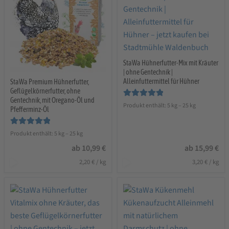
StaWa Hühnerfutter-Mix mit Kräuter
| ohne Gentechnik |
Alleinfuttermittel für Hühner
StaWa Premium Hühnerfutter,
Geflügelkörnerfutter, ohne
Gentechnik, mit Oregano-Öl und
Bewertet mit
Produkt enthält: 5
kg
– 25
kg
Pfefferminz-Öl
5.00
von 5
Bewertet mit
Produkt enthält: 5
kg
– 25
kg
5.00
von 5
ab
10,99
€
ab
15,99
€
2,20
€
/
kg
3,20
€
/
kg