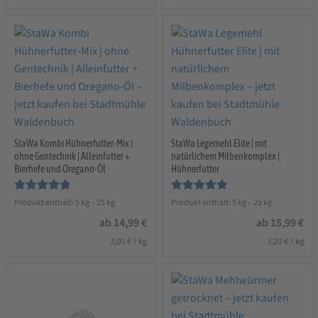
StaWa Kombi Hühnerfutter-Mix |
StaWa Legemehl Elite | mit
ohne Gentechnik | Alleinfutter +
natürlichem Milbenkomplex |
Bierhefe und Oregano-Öl
Hühnerfutter
Bewertet mit
Bewertet mit
Produkt enthält: 5
kg
– 25
kg
Produkt enthält: 5
kg
– 25
kg
5.00
von 5
5.00
von 5
ab
14,99
€
ab
15,99
€
3,00
€
/
kg
3,20
€
/
kg