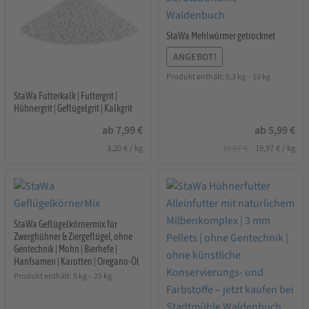
StaWa Mehlwürmer getrocknet
ANGEBOT!
Produkt enthält: 0,3
kg
– 10
kg
StaWa Futterkalk | Futtergrit |
Hühnergrit | Geflügelgrit | Kalkgrit
ab
7,99
€
ab
5,99
€
Ursprünglicher
Aktuelle
3,20
€
/
kg
19,97
€
19,97
€
/
kg
Preis
Preis
war:
ist:
19,97 €
19,97 €.
StaWa Geflügelkörnermix für
Zwerghühner & Ziergeflügel, ohne
Gentechnik | Mohn | Bierhefe |
Hanfsamen | Karotten | Oregano-Öl
Produkt enthält: 5
kg
– 25
kg