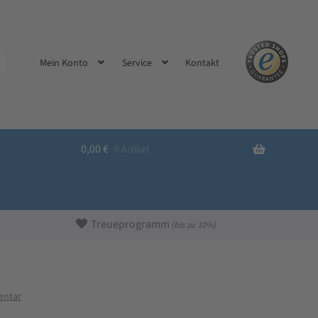
Kontakt
Mein Konto
Service
0,00
€
0 Artikel
Treueprogramm
(bis zu 10%)
entar