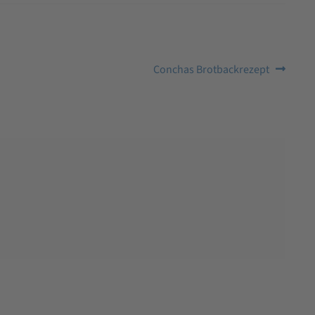
Nächster
Conchas Brotbackrezept
Beitrag: