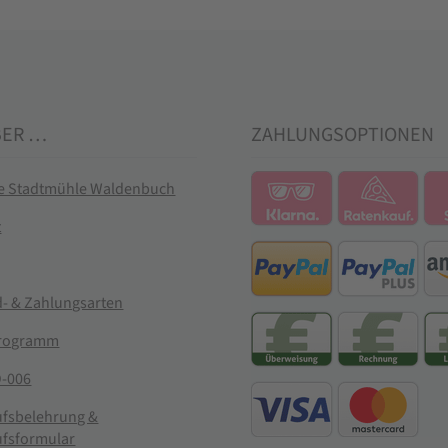
BER …
ZAHLUNGSOPTIONEN
ie Stadtmühle Waldenbuch
t
- & Zahlungsarten
rogramm
-006
ufsbelehrung &
ufsformular