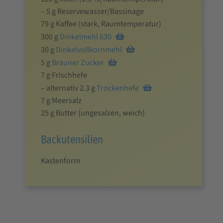
– 5 g Reservewasser/Bassinage
79 g Kaffee (stark, Raumtemperatur)
300 g
Dinkelmehl 630
30 g
Dinkelvollkornmehl
5 g
Brauner Zucker
7 g Frischhefe
– alternativ 2.3 g
Trockenhefe
7 g Meersalz
25 g Butter (ungesalzen, weich)
Backutensilien
Kastenform