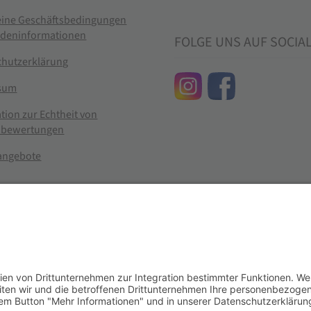
eine Geschäftsbedingungen
ndeninformationen
FOLGE UNS AUF SOCIA
chutzerklärung
sum
tion zur Echtheit von
bewertungen
nangebote
g widerrufen
er im Landhandel für hochwertige Futtermittel, Saatgut, Zuchtmitt
se entsprechen dem bisherigen Preis in diesem Online-Shop.