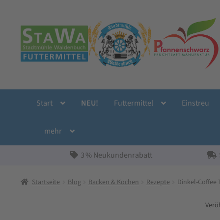
Zur
Zum
Navigation
Inhalt
springen
springen
Start
NEU!
Futtermittel
Einstreu
mehr
3 % Neukundenrabatt
Startseite
Blog
Backen & Kochen
Rezepte
Dinkel-Coffee 
Verö