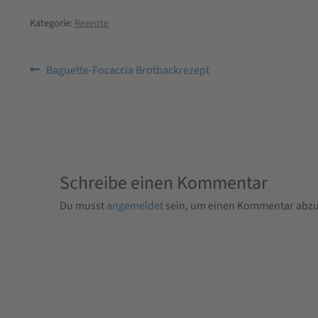
Kategorie:
Rezepte
Beitragsnavigation
Vorheriger
Baguette-Focaccia Brotbackrezept
Beitrag:
Schreibe einen Kommentar
Du musst
angemeldet
sein, um einen Kommentar abz