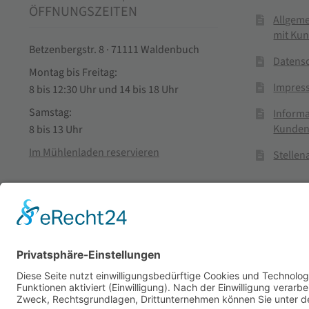
ÖFFNUNGSZEITEN
Allgem
mit Ku
Betzenbergstr. 8 · 71111 Waldenbuch
Datens
Montag bis Freitag:
Impres
8 bis 12:30 Uhr und 14 bis 18 Uhr
Samstag:
Informa
Kunden
8 bis 13 Uhr
Im Mühlenladen reservieren
Stelle
Vertra
© Stadtmühle Waldenbuch 2026
– Dein zuverlässiger Partn
Alle Preise inkl. der gesetzlichen MwSt.
Die durchgestrichenen Prei