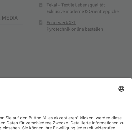
Tekal – Textile Lebensqualität
Exklusive moderne & Orientteppiche
L MEDIA
Feuerwerk XXL
Pyrotechnik online bestellen
el und Mühlenprodukte ·
Cookie-Einstellungen