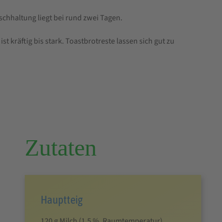
ischhaltung liegt bei rund zwei Tagen.
st kräftig bis stark. Toastbrotreste lassen sich gut zu
Zutaten
Hauptteig
120 g Milch (1.5 %, Raumtemperatur)