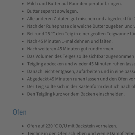
b
Milch und Butter auf Raumtemperatur bringen.
n
Butter separat abwiegen.
i
Alle anderen Zutaten gut mischen und abgedeckt für 
s
Nach der Ruhephase die weiche Butter zugeben und 
Bei rund 25 °C den Teig in einer geölten Teigwanne für
Nach 45 Minuten 1-mal dehnen und falten.
Nach weiteren 45 Minuten gut rundformen.
Das Volumen des Teiges sollte sichtbar zugenommen
Teigling abdecken und wieder 45 Minuten ruhen lass
Danach leicht entgasen, aufarbeiten und in eine pass
Abgedeckt 45 Minuten ruhen lassen und den Ofen vor
Der Teig sollte sich in der Kastenform deutlich nach
Den Teigling kurz vor dem Backen einschneiden.
Ofen
Ofen auf 220 °C O/U mit Backstein vorheizen.
Teigling in den Ofen schieben und wenig Dampf gebe