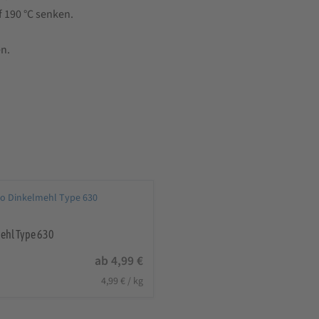
 190 °C senken.
en.
ehl Type 630
ab
4,99
€
4,99
€
/
kg