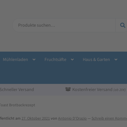
Suche
nach:
Mühlenladen
Fruchtsäfte
Haus & Garten
Schneller Versand
Kostenfreier Versand
(ab 20 €)
Toast Brotbackrezept
ffentlicht am
27. Oktober 2021
von
Antonio D'Orazio
—
Schreib einen Komm