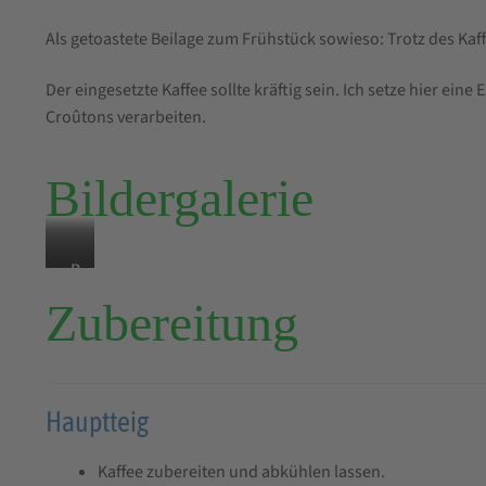
Als getoastete Beilage zum Frühstück sowieso: Trotz des Kaffe
Der eingesetzte Kaffee sollte kräftig sein. Ich setze hier ein
Croûtons verarbeiten.
Bildergalerie
K
K
B
r
r
a
Zubereitung
u
u
c
m
s
k
e
t
e
e
r
Hauptteig
g
e
Kaffee zubereiten und abkühlen lassen.