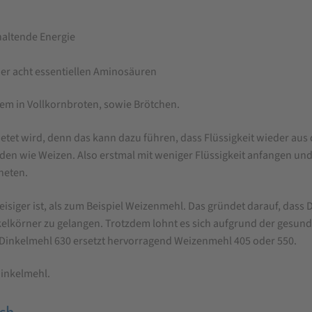
haltende Energie
er acht essentiellen Aminosäuren
lem in Vollkornbroten, sowie Brötchen.
knetet wird, denn das kann dazu führen, dass Flüssigkeit wieder au
nden wie Weizen. Also erstmal mit weniger Flüssigkeit anfangen un
neten.
reisiger ist, als zum Beispiel Weizenmehl. Das gründet darauf, dass D
kelkörner zu gelangen. Trotzdem lohnt es sich aufgrund der gesu
 Dinkelmehl 630 ersetzt hervorragend Weizenmehl 405 oder 550.
inkelmehl.