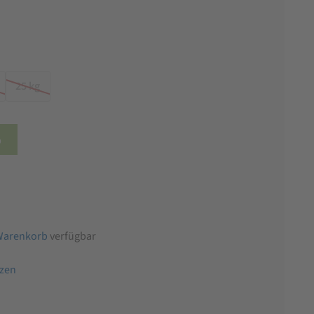
25 kg
b
Warenkorb
verfügbar
tzen