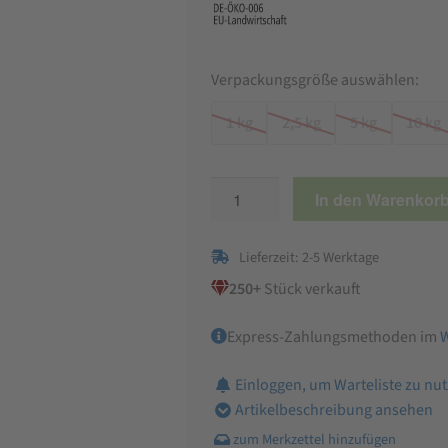
Verpackungsgröße auswählen:
1 kg
2,5 kg
5 kg
10 kg
Bio
In den Warenkor
Dinkel
Vollkornmehl
Lieferzeit: 2-5 Werktage
Menge
250+
Stück verkauft
Express-Zahlungsmethoden im
Einloggen, um Warteliste zu nu
Artikelbeschreibung ansehen