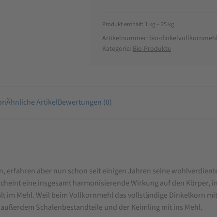
Produkt enthält: 1
kg
– 25
kg
Artikelnummer:
bio-dinkelvollkornmeh
Kategorie:
Bio-Produkte
on
Ähnliche Artikel
Bewertungen (0)
, erfahren aber nun schon seit einigen Jahren seine wohlverdiente 
d scheint eine insgesamt harmonisierende Wirkung auf den Körper, 
t im Mehl. Weil beim Vollkornmehl das vollständige Dinkelkorn mit 
außerdem Schalenbestandteile und der Keimling mit ins Mehl.