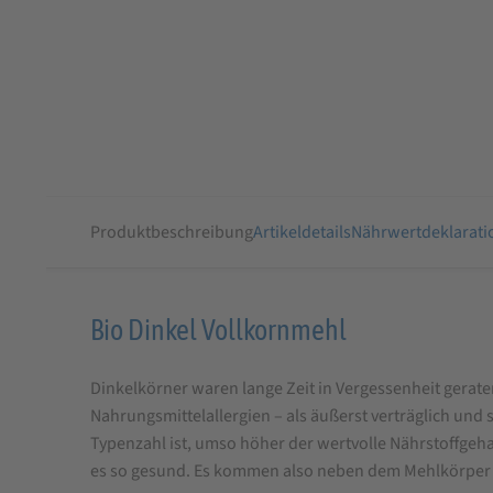
Produktbeschreibung
Artikeldetails
Nährwertdeklarati
Produktbeschreibung
Bio Dinkel Vollkornmehl
für
Dinkelkörner waren lange Zeit in Vergessenheit geraten
Bio
Nahrungsmittelallergien – als äußerst verträglich un
Dinkel
Typenzahl ist, umso höher der wertvolle Nährstoffgehal
Vollkornmehl
es so gesund. Es kommen also neben dem Mehlkörper 