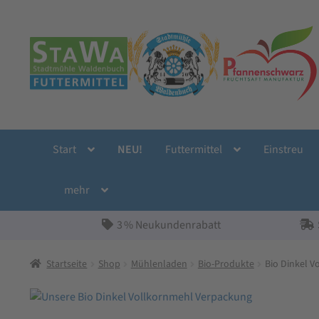
Zur
Zum
Navigation
Inhalt
springen
springen
Start
NEU!
Futtermittel
Einstreu
mehr
3 % Neukundenrabatt
Startseite
Shop
Mühlenladen
Bio-Produkte
Bio Dinkel V