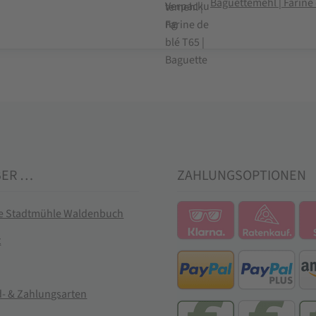
Baguettemehl | Farine 
BER …
ZAHLUNGSOPTIONEN
ie Stadtmühle Waldenbuch
t
- & Zahlungsarten