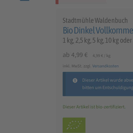
🔍
Stadtmühle Waldenbuch
Bio Dinkel Vollkornm
1 kg, 2,5 kg, 5 kg, 10 kg oder
ab
4,99
€
4,99
€
/
kg
inkl. MwSt.
zzgl.
Versandkosten
Dieser Artikel wurde abv
bitten um Entschuldigung
Dieser Artikel ist bio-zertifiziert.