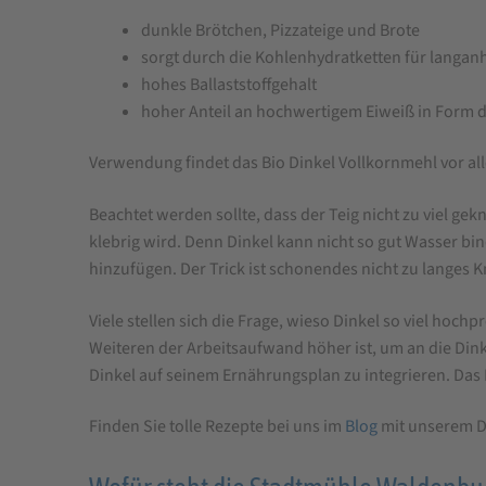
dunkle Brötchen, Pizzateige und Brote
sorgt durch die Kohlenhydratketten für langan
hohes Ballaststoffgehalt
hoher Anteil an hochwertigem Eiweiß in Form d
Verwendung findet das Bio Dinkel Vollkornmehl vor al
Beachtet werden sollte, dass der Teig nicht zu viel ge
klebrig wird. Denn Dinkel kann nicht so gut Wasser bi
hinzufügen. Der Trick ist schonendes nicht zu langes K
Viele stellen sich die Frage, wieso Dinkel so viel hochp
Weiteren der Arbeitsaufwand höher ist, um an die Din
Dinkel auf seinem Ernährungsplan zu integrieren. Das
Finden Sie tolle Rezepte bei uns im
Blog
mit unserem D