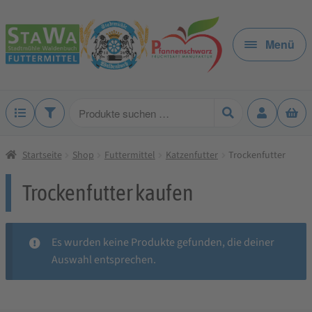
Zur
Zum
Navigation
Inhalt
Menü
springen
springen
Produkte
suchen
Startseite
Shop
Futtermittel
Katzenfutter
Trockenfutter
Trockenfutter kaufen
Es wurden keine Produkte gefunden, die deiner
Auswahl entsprechen.