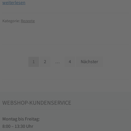
Dinkelflocken-
weiterlesen
Roggenbrötchen
–
Kategorie:
Rezepte
Brotbackrezept
Beitragsnavigation
1
2
…
4
Nächster
WEBSHOP-KUNDENSERVICE
Montag bis Freitag:
8:00 – 13:30 Uhr