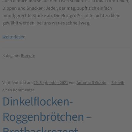
auch einfach mal so auf den Tisch stellen. Es ist ideal zum Teilen,
Dippen und Snacken: Jeder, der mag, zupft sich einfach
mundgerechte Stücke ab. Die Brotgröße sollte nicht zu klein
gewählt werden; bei uns war es schnell weg.
Za‘tar
weiterlesen
Käse
Bubble
Kategorie:
Rezepte
Bread
Brotbackrezept
Veröffentlicht am
29. September 2021
von
Antonio D'Orazio
—
Schreib
einen Kommentar
Dinkelflocken-
Roggenbrötchen –