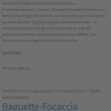
Der Dinkel-Coffee Toast besticht durch seine
Aromenkombination. Seinen Grundgeschmack bezieht er aus
dem hochwertigen Dinkelmehl. In diesem Rezept entwickelt es
auch bei direkter Teigführung gute Geschmacksnoten. Im
Hintergrund leicht und gar nicht aufdringlich, liegt die
wohlbekannte Bitternote eines ordentlichen Kaffees. Der
Geschmack wird abgerundet durch die Butter.
Dinkel-
weiterlesen
Coffee
Toast
Kategorie:
Rezepte
Brotbackrezept
Veröffentlicht am
21. Oktober 2021
von
Antonio D'Orazio
—
Schreib
einen Kommentar
Baguette-Focaccia