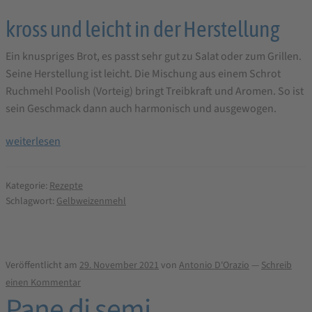
kross und leicht in der Herstellung
Ein knuspriges Brot, es passt sehr gut zu Salat oder zum Grillen.
Seine Herstellung ist leicht. Die Mischung aus einem Schrot
Ruchmehl Poolish (Vorteig) bringt Treibkraft und Aromen. So ist
sein Geschmack dann auch harmonisch und ausgewogen.
Gold
weiterlesen
Knusperstange
Brotbackrezept
Kategorie:
Rezepte
Schlagwort:
Gelbweizenmehl
Veröffentlicht am
29. November 2021
von
Antonio D'Orazio
—
Schreib
einen Kommentar
Pane di semi