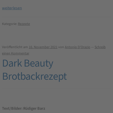
Pane
weiterlesen
di
semi
Kategorie:
Rezepte
Brotbackrezept
Veröffentlicht am
16. November 2021
von
Antonio D'Orazio
—
Schreib
einen Kommentar
Dark Beauty
Brotbackrezept
Text/Bilder: Rüdiger Barz