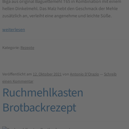
Biga aus original Baguettemehl T65 in Kombination mit einem
hellen Dinkelmehl. Das Malz hebt den Geschmack der Mehle
zusätzlich an, verleiht eine angenehme und leichte Süße.
Baguette-
weiterlesen
Focaccia
Brotbackrezept
Kategorie:
Rezepte
Veröffentlicht am
12. Oktober 2021
von
Antonio D'Orazio
—
Schreib
einen Kommentar
Ruchmehlkasten
Brotbackrezept