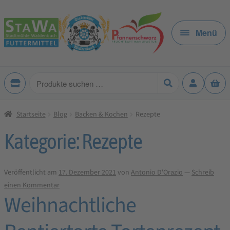
Zur
Zum
Navigation
Inhalt
Menü
springen
springen
Produkte
suchen
Startseite
Blog
Backen & Kochen
Rezepte
Kategorie:
Rezepte
Veröffentlicht am
17. Dezember 2021
von
Antonio D'Orazio
—
Schreib
einen Kommentar
Weihnachtliche