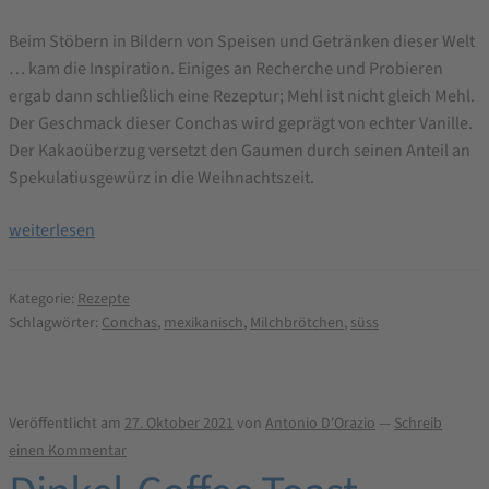
Beim Stöbern in Bildern von Speisen und Getränken dieser Welt
… kam die Inspiration. Einiges an Recherche und Probieren
ergab dann schließlich eine Rezeptur; Mehl ist nicht gleich Mehl.
Der Geschmack dieser Conchas wird geprägt von echter Vanille.
Der Kakaoüberzug versetzt den Gaumen durch seinen Anteil an
Spekulatiusgewürz in die Weihnachtszeit.
Conchas
weiterlesen
Brotbackrezept
Kategorie:
Rezepte
Schlagwörter:
Conchas
,
mexikanisch
,
Milchbrötchen
,
süss
Veröffentlicht am
27. Oktober 2021
von
Antonio D'Orazio
—
Schreib
einen Kommentar