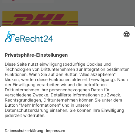
PARTNERSHOPS
Tekal – Textile Lebensqualität
Exklusive moderne & Orientteppiche
Feuerwerk XXL
Pyrotechnik online bestellen
© Stadtmühle Waldenbuch 2026
– Dein zuverlässiger Partner im
Landhandel für hochwertige Futtermittel, Saatgut, Zuchtmittel
und Mühlenprodukte ·
Cookie-Einstellungen