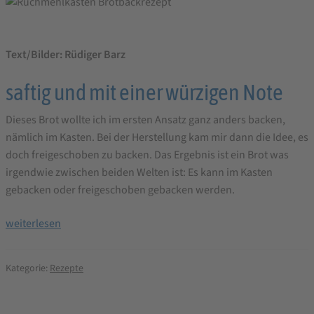
Text/Bilder: Rüdiger Barz
saftig und mit einer würzigen Note
Dieses Brot wollte ich im ersten Ansatz ganz anders backen,
nämlich im Kasten. Bei der Herstellung kam mir dann die Idee, es
doch freigeschoben zu backen. Das Ergebnis ist ein Brot was
irgendwie zwischen beiden Welten ist: Es kann im Kasten
gebacken oder freigeschoben gebacken werden.
Ruchmehlkasten
weiterlesen
Brotbackrezept
Kategorie:
Rezepte