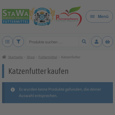
Zur
Zum
Navigation
Inhalt
Menü
springen
springen
Produkte
suchen
Startseite
Shop
Futtermittel
Katzenfutter
Katzenfutter kaufen
Es wurden keine Produkte gefunden, die deiner
Auswahl entsprechen.