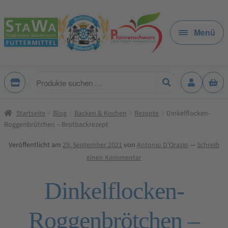
Zur
Zum
Navigation
Inhalt
Menü
springen
springen
Produkte
suchen
Startseite
Blog
Backen & Kochen
Rezepte
Dinkelflocken-
Roggenbrötchen – Brotbackrezept
Veröffentlicht am
29. September 2021
von
Antonio D'Orazio
—
Schreib
einen Kommentar
Dinkelflocken-
Roggenbrötchen –