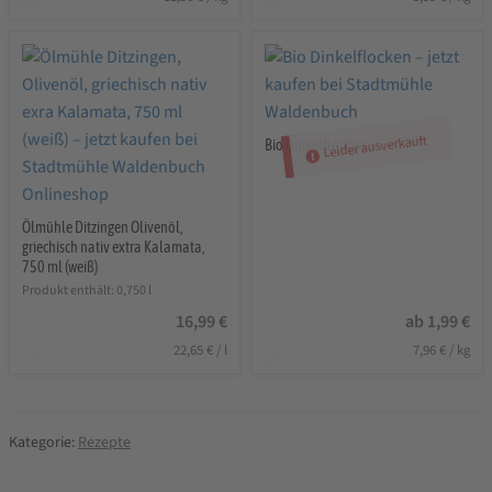
Leider ausverkauft
Bio Dinkelflocken
Ölmühle Ditzingen Olivenöl,
griechisch nativ extra Kalamata,
750 ml (weiß)
Produkt enthält: 0,750
l
16,99
€
ab
1,99
€
22,65
€
/
l
7,96
€
/
kg
Kategorie:
Rezepte