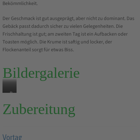
Bekömmlichkeit.
Der Geschmack ist gut ausgeprägt, aber nicht zu dominant. Das
Gebäck passt dadurch sicher zu vielen Gelegenheiten. Die
Frischhaltung ist gut; am zweiten Tag ist ein Aufbacken oder
Toasten möglich. Die Krume ist saftig und locker, der
Flockenanteil sorgt für etwas Biss.
Bildergalerie
K
K
B
r
r
a
Zubereitung
u
u
c
m
s
k
e
t
e
e
r
Vortag