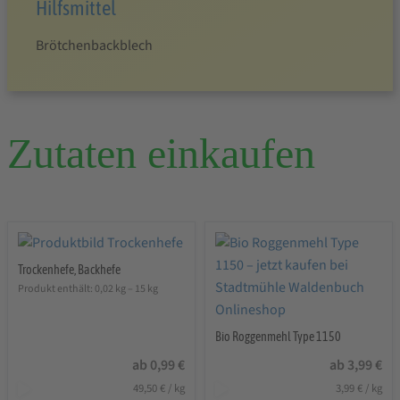
Hilfsmittel
Brötchenbackblech
Zutaten einkaufen
Trockenhefe, Backhefe
Produkt enthält: 0,02
kg
– 15
kg
Bio Roggenmehl Type 1150
ab
0,99
€
ab
3,99
€
49,50
€
/
kg
3,99
€
/
kg