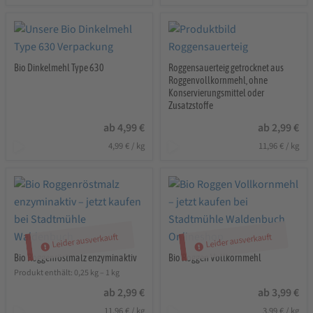
Bio Dinkelmehl Type 630
Roggensauerteig getrocknet aus
Roggenvollkornmehl, ohne
Konservierungsmittel oder
Zusatzstoffe
ab
4,99
€
ab
2,99
€
4,99
€
/
kg
11,96
€
/
kg
Leider ausverkauft
Leider ausverkauft
Bio Roggenröstmalz enzyminaktiv
Bio Roggen Vollkornmehl
Produkt enthält: 0,25
kg
– 1
kg
ab
2,99
€
ab
3,99
€
11,96
€
/
kg
3,99
€
/
kg