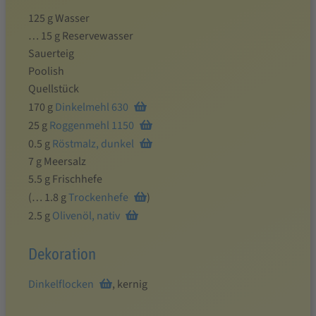
125 g Wasser
… 15 g Reservewasser
Sauerteig
Poolish
Quellstück
170 g
Dinkelmehl 630
25 g
Roggenmehl 1150
0.5 g
Röstmalz, dunkel
7 g Meersalz
5.5 g Frischhefe
(… 1.8 g
Trockenhefe
)
2.5 g
Olivenöl, nativ
Dekoration
Dinkelflocken
, kernig