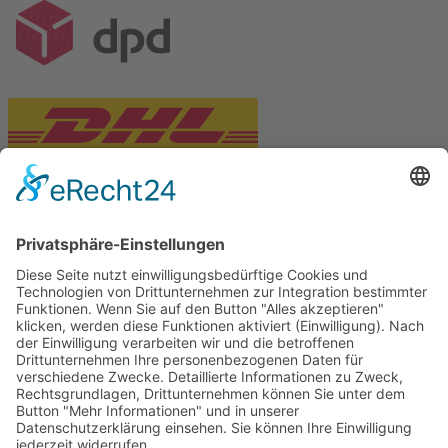
PARTNERSHOPS
Tekal – Textile Lebensqualität
Exklusive moderne & Orientteppiche
Feuerwerk XXL
Pyrotechnik online bestellen