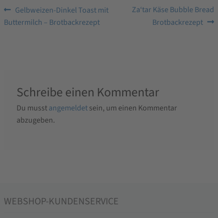
Beitragsnavigation
Vorheriger
Nächster
Za‘tar Käse Bubble Bread
Gelbweizen-Dinkel Toast mit
Beitrag:
Beitrag:
Buttermilch – Brotbackrezept
Brotbackrezept
Schreibe einen Kommentar
Du musst
angemeldet
sein, um einen Kommentar
abzugeben.
WEBSHOP-KUNDENSERVICE