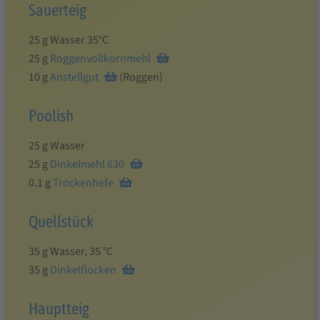
Sauerteig
25 g Wasser 35°C
25 g
Roggenvollkornmehl
10 g
Anstellgut
(Roggen)
Poolish
25 g Wasser
25 g
Dinkelmehl 630
0.1 g
Trockenhefe
Quellstück
35 g Wasser, 35 °C
35 g
Dinkelflocken
Hauptteig