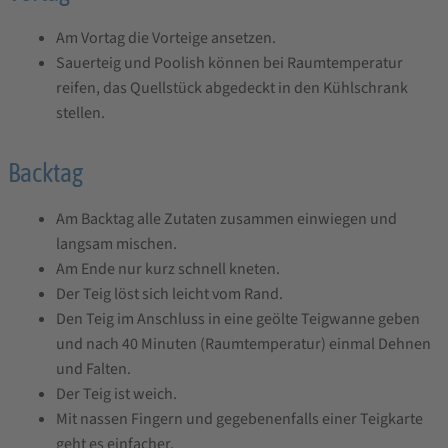
g
e
Am Vortag die Vorteige ansetzen.
b
Sauerteig und Poolish können bei Raumtemperatur
n
reifen, das Quellstück abgedeckt in den Kühlschrank
i
stellen.
s
Backtag
Am Backtag alle Zutaten zusammen einwiegen und
langsam mischen.
Am Ende nur kurz schnell kneten.
Der Teig löst sich leicht vom Rand.
Den Teig im Anschluss in eine geölte Teigwanne geben
und nach 40 Minuten (Raumtemperatur) einmal Dehnen
und Falten.
Der Teig ist weich.
Mit nassen Fingern und gegebenenfalls einer Teigkarte
geht es einfacher.