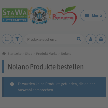
Zur
Zum
Navigation
Inhalt
Menü
springen
springen
Produkte
suchen
Startseite
Shop
Produkt Marke
Nolano
Nolano Produkte bestellen
Es wurden keine Produkte gefunden, die deiner
Auswahl entsprechen.