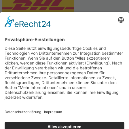
PARTNERSHOPS
Tekal – Textile Lebensqualität
Exklusive moderne & Orientteppiche
Feuerwerk XXL
Pyrotechnik online bestellen
© Stadtmühle Waldenbuch 2026
– Dein zuverlässiger Partner im
Landhandel für hochwertige Futtermittel, Saatgut, Zuchtmittel
und Mühlenprodukte ·
Cookie-Einstellungen
Alle Preise inkl. der gesetzlichen MwSt.