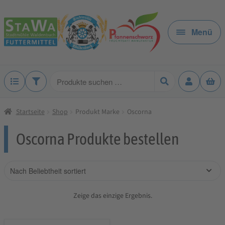
Zur
Zum
Navigation
Inhalt
Menü
springen
springen
Produkte
suchen
Startseite
Shop
Produkt Marke
Oscorna
Oscorna Produkte bestellen
Zeige das einzige Ergebnis.