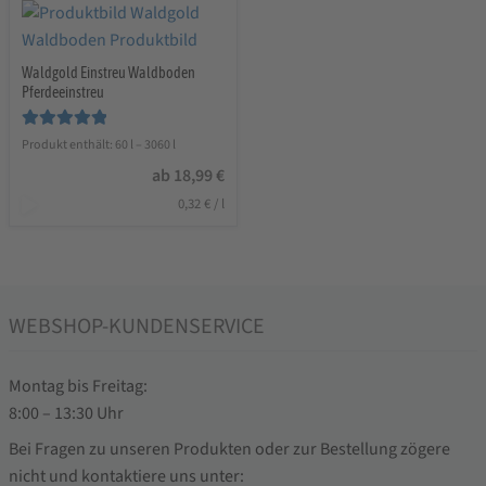
Waldgold Einstreu Waldboden
Pferdeeinstreu
Bewertet mit
Produkt enthält: 60
l
– 3060
l
5.00
von 5
ab
18,99
€
0,32
€
/
l
WEBSHOP-KUNDENSERVICE
Montag bis Freitag:
8:00 – 13:30 Uhr
Bei Fragen zu unseren Produkten oder zur Bestellung zögere
nicht und kontaktiere uns unter: