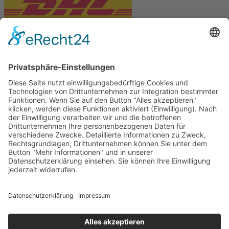
PARTNERSHOPS
Tekal – Textile Lebensqualität
Exklusive moderne & Orientteppiche
Feuerwerk XXL
Pyrotechnik online bestellen
© Stadtmühle Waldenbuch 2026
– Dein zuverlässiger Partner im
Landhandel für hochwertige Futtermittel, Saatgut, Zuchtmittel
und Mühlenprodukte ·
Cookie-Einstellungen
Alle Preise inkl. der gesetzlichen MwSt.