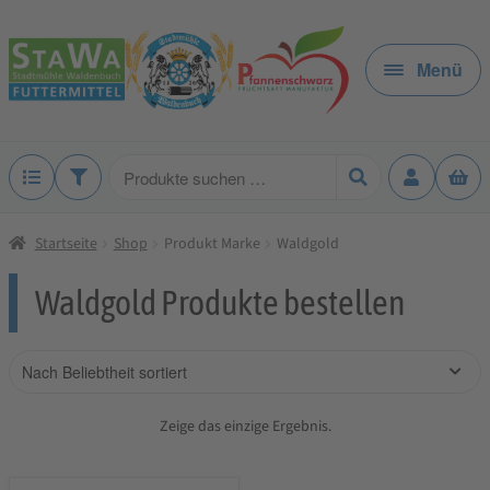
Zur
Zum
Navigation
Inhalt
Menü
springen
springen
Produkte
suchen
Startseite
Shop
Produkt Marke
Waldgold
Waldgold Produkte bestellen
Zeige das einzige Ergebnis.