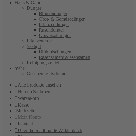
Haus & Garten
Dünger
Blumendünger
Obst- & Gemüsedünger
Pflanzendünger
Rasendünger
Universaldünger
Pflanzenerde
Saatgut
Blühmischungen
Rasensamen/Wiesensamen
Reinigungsmittel
mehr
Geschenkgutscheine
Alle Produkte ansehen
Neu im Sortiment
Warenkorb
Kasse
Merkzettel
Mein Konto
Kontakt
Über die Stadtmühle Waldenbuch