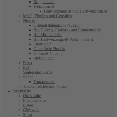
Roggenmehl
Weizenmehl
Hartweizengrieß und Hartweizenmehl
Müsli, Flocken und Cerealien
Nudeln
Original italienische Nudeln
Bio Dinkel-, Einkorn- und Emmernudeln
Bio Mie-Noodles
Bio-Hartweizengrieß-Pasta - ohne Ei
Eiernudeln
Glutenfreie Nudeln
Gourmet-Nudeln
Motivnudeln
Pesto
Reis
Saaten und Kerne
Soßen
Tomatensoße
Trockenfrüchte und Nüsse
Fruchtsäfte
Direktsäfte
Fruchtnektare
Eistee
Glühwein
Sirup