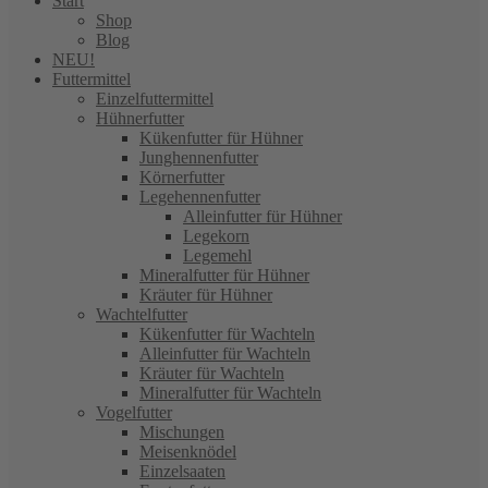
Start
Shop
Blog
NEU!
Futtermittel
Einzelfuttermittel
Hühnerfutter
Kükenfutter für Hühner
Junghennenfutter
Körnerfutter
Legehennenfutter
Alleinfutter für Hühner
Legekorn
Legemehl
Mineralfutter für Hühner
Kräuter für Hühner
Wachtelfutter
Kükenfutter für Wachteln
Alleinfutter für Wachteln
Kräuter für Wachteln
Mineralfutter für Wachteln
Vogelfutter
Mischungen
Meisenknödel
Einzelsaaten