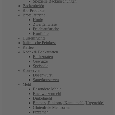
Spezielle Backmischungen
Backzubehör
Bio-Produkte
Brotaufstriche
Honig
Zwergenwiese
Fruchtaufstriche
Konfitüre
Hülsenfrüchte
Italienische Feinkost
Kaffee
Koch- & Backzutaten
Backzutaten
Gewürze
Speiseöle
Konserven
Dosenwurst
Sauerkonserven
Mehl
Besondere Mehle
Buchweizenmehl
Dinkelmehl
Emmer-, Einkorn-, Kamutmehl (Urgetreide)
Glutenfreie Mehlsorten
Pizzamehl