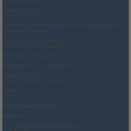
Montag bis Freitag:
8:00 – 13:30 Uhr
Bei Fragen zu unseren Produkten oder zur Bestellung zögere nicht
und kontaktiere uns unter:
shop@stadtmuehle-waldenbuch.de
Telefon:
+49 (0) 7157 / 812 3992
Mühlenladen / Öffnungszeiten
Betzenbergstr. 8 · 71111 Waldenbuch
Montag bis Freitag:
8 bis 12:30 Uhr und 14 bis 18 Uhr
Samstag:
8 bis 13 Uhr
Im Mühlenladen reservieren
Mehr über …
Über die Stadtmühle Waldenbuch
Kontakt