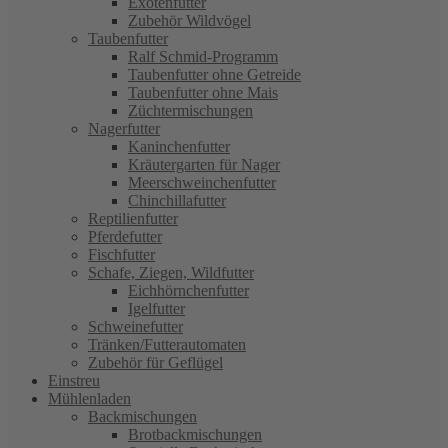
Exotenfutter
Zubehör Wildvögel
Taubenfutter
Ralf Schmid-Programm
Taubenfutter ohne Getreide
Taubenfutter ohne Mais
Züchtermischungen
Nagerfutter
Kaninchenfutter
Kräutergarten für Nager
Meerschweinchenfutter
Chinchillafutter
Reptilienfutter
Pferdefutter
Fischfutter
Schafe, Ziegen, Wildfutter
Eichhörnchenfutter
Igelfutter
Schweinefutter
Tränken/Futterautomaten
Zubehör für Geflügel
Einstreu
Mühlenladen
Backmischungen
Brotbackmischungen