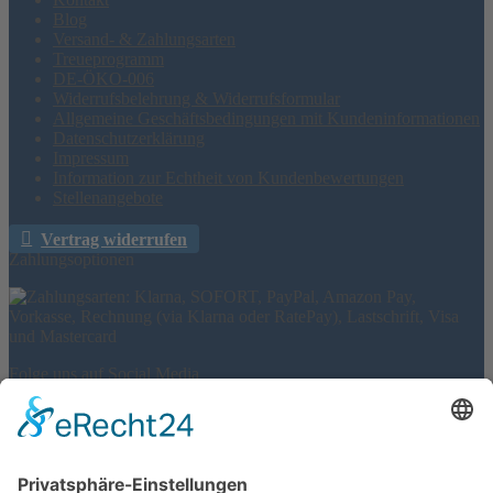
Blog
Versand- & Zahlungsarten
Treueprogramm
DE-ÖKO-006
Widerrufsbelehrung & Widerrufsformular
Allgemeine Geschäftsbedingungen mit Kundeninformationen
Datenschutzerklärung
Impressum
Information zur Echtheit von Kundenbewertungen
Stellenangebote
Vertrag widerrufen
Zahlungsoptionen
Folge uns auf Social Media