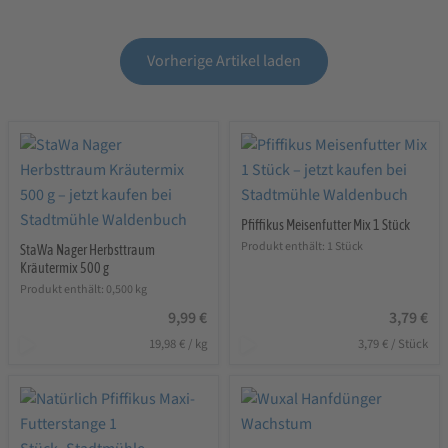
Vorherige Artikel laden
Pfiffikus Meisenfutter Mix 1 Stück
Produkt enthält: 1
Stück
StaWa Nager Herbsttraum
Kräutermix 500 g
Produkt enthält: 0,500
kg
9,99
€
3,79
€
19,98
€
/
kg
3,79
€
/
Stück