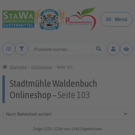
Zur
Zum
Navigation
Inhalt
Menü
springen
springen
Produkte
suchen
Startseite
Onlineshop
Seite 103
Stadtmühle Waldenbuch
Onlineshop –
Seite 103
Zeige 1225–1236 von 1245 Ergebnissen