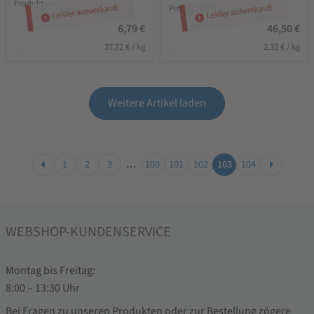
Produkt enthält: 0,180
kg
Leider ausverkauft
Leider ausverkauft
Produkt enthält: 20
kg
6,79
€
46,50
€
37,72
€
/
kg
2,33
€
/
kg
Weitere Artikel laden
1
2
3
…
100
101
102
103
104
WEBSHOP-KUNDENSERVICE
Montag bis Freitag:
8:00 – 13:30 Uhr
Bei Fragen zu unseren Produkten oder zur Bestellung zögere