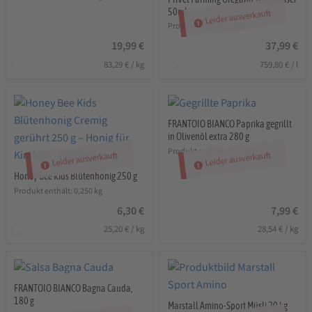
50ml
Leider ausverkauft
Produkt enthält: 0,050
l
19,99
€
37,99
€
83,29
€
/
kg
759,80
€
/
l
FRANTOIO BIANCO Paprika gegrillt
in Olivenöl extra 280 g
Produkt enthält: 0,280
kg
Leider ausverkauft
Leider ausverkauft
Honey Bee Kids Blütenhonig 250 g
Produkt enthält: 0,250
kg
6,30
€
7,99
€
25,20
€
/
kg
28,54
€
/
kg
FRANTOIO BIANCO Bagna Cauda,
180 g
Marstall Amino-Sport Müsli 20 kg