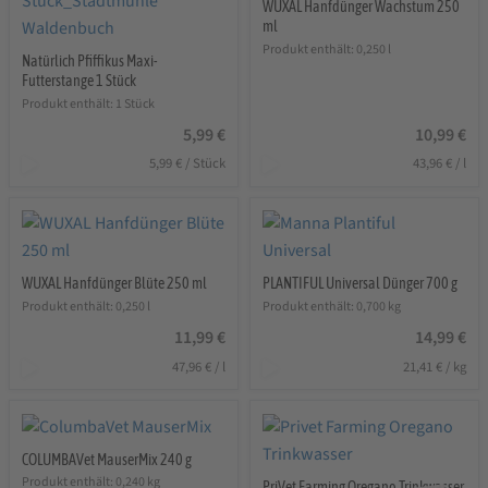
WUXAL Hanfdünger Wachstum 250
ml
Produkt enthält: 0,250
l
Natürlich Pfiffikus Maxi-
Futterstange 1 Stück
Produkt enthält: 1
Stück
5,99
€
10,99
€
5,99
€
/
Stück
43,96
€
/
l
WUXAL Hanfdünger Blüte 250 ml
PLANTIFUL Universal Dünger 700 g
Produkt enthält: 0,250
l
Produkt enthält: 0,700
kg
11,99
€
14,99
€
47,96
€
/
l
21,41
€
/
kg
COLUMBAVet MauserMix 240 g
Produkt enthält: 0,240
kg
PriVet Farming Oregano Trinkwasser