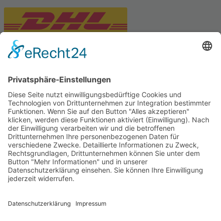
PARTNERSHOPS
Tekal – Textile Lebensqualität
Exklusive moderne & Orientteppiche
Feuerwerk XXL
Pyrotechnik online bestellen
© Stadtmühle Waldenbuch 2026
– Dein zuverlässiger Partner im
Landhandel für hochwertige Futtermittel, Saatgut, Zuchtmittel
und Mühlenprodukte ·
Cookie-Einstellungen