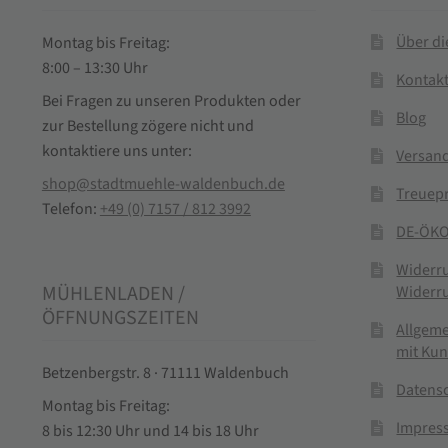
Über d
Montag bis Freitag:
8:00 – 13:30 Uhr
Kontak
Bei Fragen zu unseren Produkten oder
Blog
zur Bestellung zögere nicht und
kontaktiere uns unter:
Versand
shop@stadtmuehle-waldenbuch.de
Treuep
Telefon:
+49 (0) 7157 / 812 3992
DE-ÖKO
Widerr
MÜHLENLADEN /
Widerr
ÖFFNUNGSZEITEN
Allgem
mit Ku
Betzenbergstr. 8 · 71111 Waldenbuch
Datens
Montag bis Freitag:
Impres
8 bis 12:30 Uhr und 14 bis 18 Uhr