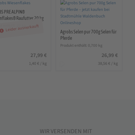
S PRE ALPIN®
nflakes® Raufutter 20 kg
t enthält: 20
kg
Leider ausverkauft
Agrobs Selen pur 700g Selen für
Pferde
Produkt enthält: 0,700
kg
27,99
€
26,99
€
1,40
€
/
kg
38,56
€
/
kg
WIR VERSENDEN MIT