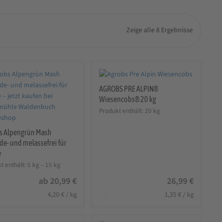
Zeige alle 8 Ergebnisse
AGROBS PRE ALPIN®
Wiesencobs® 20 kg
Produkt enthält: 20
kg
s Alpengrün Mash
de- und melassefrei für
e
t enthält: 5
kg
– 15
kg
ab
20,99
€
26,99
€
4,20
€
/
kg
1,35
€
/
kg