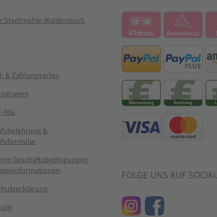
ie Stadtmühle Waldenbuch
t
- & Zahlungsarten
rogramm
-006
ufsbelehrung &
ufsformular
eine Geschäftsbedingungen
ndeninformationen
FOLGE UNS AUF SOCIA
chutzerklärung
sum