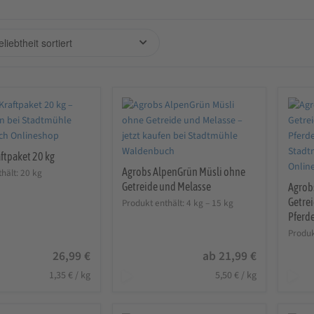
ftpaket 20 kg
Agrobs AlpenGrün Müsli ohne
thält: 20
kg
Getreide und Melasse
Agrob
Getrei
Produkt enthält: 4
kg
– 15
kg
Pferd
Produk
26,99
€
ab
21,99
€
1,35
€
/
kg
5,50
€
/
kg