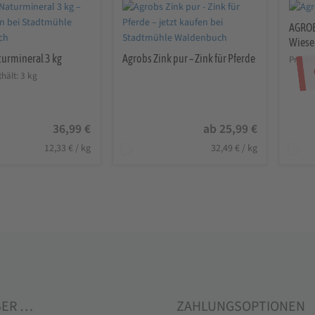
AGROB
Wiese
turmineral 3 kg
Agrobs Zink pur – Zink für Pferde
Produk
hält: 3
kg
36,99
€
ab
25,99
€
12,33
€
/
kg
32,49
€
/
kg
BER …
ZAHLUNGSOPTIONEN