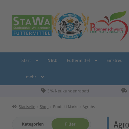
Zur
Zum
Navigation
Inhalt
springen
springen
Start
NEU!
Futtermittel
Einstreu
mehr
3 % Neukundenrabatt
Startseite
Shop
Produkt Marke
Agrobs
Agro
Kategorien
Filter