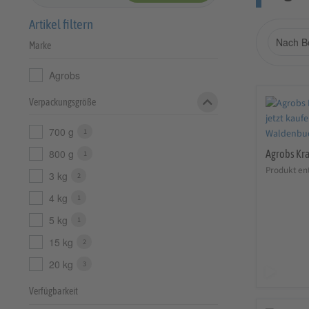
Artikel filtern
Marke
Agrobs
Verpackungsgröße
700 g
1
800 g
Agrobs Kra
1
Produkt en
3 kg
2
4 kg
1
5 kg
1
15 kg
2
20 kg
3
Verfügbarkeit