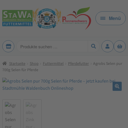
Zur
Zum
Navigation
Inhalt
Menü
springen
springen
Produkte
suchen
Startseite
Shop
Futtermittel
Pferdefutter
Agrobs Selen pur
700g Selen für Pferde
🔍