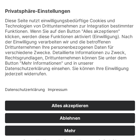
PARTNERSHOPS
Tekal – Textile Lebensqualität
Exklusive moderne & Orientteppiche
Feuerwerk XXL
Pyrotechnik online bestellen
© Stadtmühle Waldenbuch 2026
– Dein zuverlässiger Partner im
Landhandel für hochwertige Futtermittel, Saatgut, Zuchtmittel
und Mühlenprodukte ·
Cookie-Einstellungen
Alle Preise inkl. der gesetzlichen MwSt.
Die durchgestrichenen Preise entsprechen dem bisherigen Preis in
diesem Online-Shop.