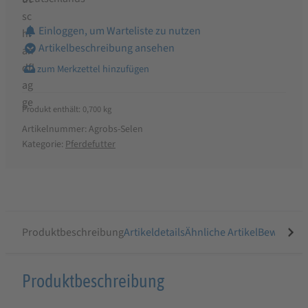
Einloggen, um Warteliste zu nutzen
Artikelbeschreibung ansehen
Produkt enthält: 0,700
kg
Artikelnummer:
Agrobs-Selen
Kategorie:
Pferdefutter
Produktbeschreibung
Artikeldetails
Ähnliche Artikel
Bewertung
Produktbeschreibung
Produktbeschreibung
für