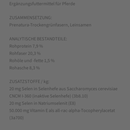
Ergänzungsfuttermittel für Pferde
Agrobs
Selen
ZUSAMMENSETZUNG:
pur
Prenatura-Trockengrünfasern, Leinsamen
700g
ANALYTISCHE BESTANDTEILE:
Selen
Rohprotein 7,9 %
für
Rohfaser 20,3 %
Pferde
Rohöle und -fette 1,5 %
Rohasche 8,3 %
ZUSATZSTOFFE / kg:
20 mg Selen in Selenhefe aus Saccharomyces cerevisiae
CNCM I-360 (inaktive Selenhefe) (3b8.10)
20 mg Selen in Natriumselenit (E8)
50.000 mg Vitamin E als all-rac-alpha-Tocopherylacetat
(3a700)