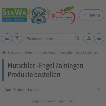
Zur
Zum
Navigation
Inhalt
Menü
springen
springen
Produkte
suchen
Startseite
Shop
Produkt Marke
Mutschler - Engel Zainingen
Mutschler - Engel Zainingen
Produkte bestellen
Zeige 1–12 von 31 Ergebnissen