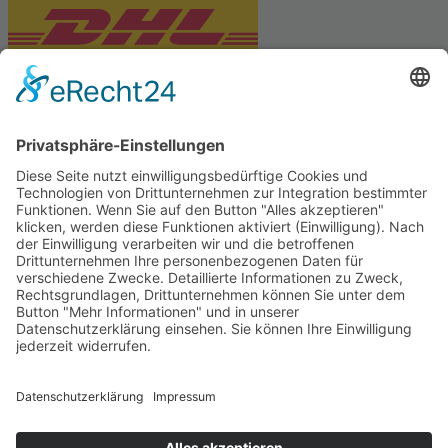
PARTNERSHOPS
Tekal – Textile Lebensqualität
Exklusive moderne & Orientteppiche
Feuerwerk XXL
Pyrotechnik online bestellen
© Stadtmühle Waldenbuch 2026
– Dein zuverlässiger Partner im
Landhandel für hochwertige Futtermittel, Saatgut, Zuchtmittel
und Mühlenprodukte ·
Cookie-Einstellungen
Alle Preise inkl. der gesetzlichen MwSt.