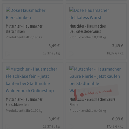
Mutschler – Hausmacher
Mutschler – Hausmacher
Bierschinken
Delikatessleberwurst
Produkt enthält: 0,190
kg
Produkt enthält: 0,190
kg
3,49
€
3,49
€
18,37
€
/
kg
18,37
€
/
kg
Leider ausverkauft
Mutschler – Hausmacher
Mutschler – Hausmacher Saure
Fleischkäse fein
Nierle
Produkt enthält: 0,190
kg
Produkt enthält: 0,400
kg
3,49
€
6,99
€
18,37
€
/
kg
17,48
€
/
kg