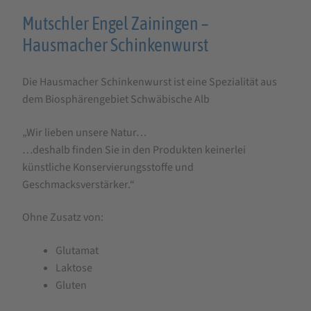
Produktbeschreibung
Mutschler Engel Zainingen –
für
Hausmacher Schinkenwurst
Mutschler
Die Hausmacher Schinkenwurst ist eine Spezialität aus
-
dem Biosphärengebiet Schwäbische Alb
Hausmacher
Schinkenwurst
„Wir lieben unsere Natur…
…deshalb finden Sie in den Produkten keinerlei
künstliche Konservierungsstoffe und
Geschmacksverstärker.“
Ohne Zusatz von:
Glutamat
Laktose
Gluten