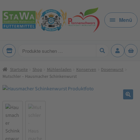
Zur
Zum
Navigation
Inhalt
Menü
springen
springen
Produkte
suchen
Startseite
Shop
Mühlenladen
Konserven
Dosenwurst
Mutschler – Hausmacher Schinkenwurst
🔍