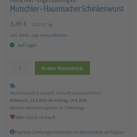
Mutschler – Hausmacher Schinkenwurst
3,49
€
18,37
€
/
kg
inkl. MwSt.
zzgl.
Versandkosten
auf Lager
Mutschler
In den Warenkorb
-
Hausmacher
Schinkenwurst
Heute bestellt & bezahlt, Ankunft voraussichtlich:
Menge
Mittwoch, 12.8.2026 bis Freitag, 14.8.2026
Aktuelle Bearbeitungszeit ca. 2 Werktage
250+
Stück verkauft
Express-Zahlungsmethoden im
Warenkorb
verfügbar