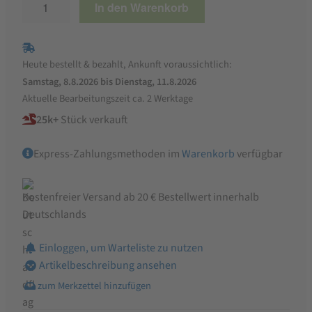
In den Warenkorb
Premium
Hühnerfutter,
Geflügelkörnerfutter,
Heute bestellt & bezahlt, Ankunft voraussichtlich:
ohne
Samstag, 8.8.2026 bis Dienstag, 11.8.2026
Gentechnik,
Aktuelle Bearbeitungszeit ca. 2 Werktage
mit
25k+
Stück verkauft
Oregano-
Öl
Express-Zahlungsmethoden im
Warenkorb
verfügbar
und
Pfefferminz-
Öl
Kostenfreier Versand ab 20 € Bestellwert innerhalb
Menge
Deutschlands
Einloggen, um Warteliste zu nutzen
Artikelbeschreibung ansehen