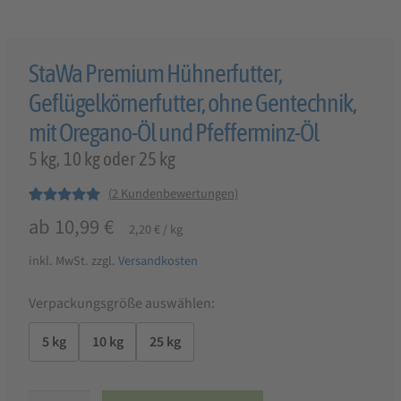
StaWa Premium Hühnerfutter,
Geflügelkörnerfutter, ohne Gentechnik,
mit Oregano-Öl und Pfefferminz-Öl
5 kg, 10 kg oder 25 kg
(
2
Kundenbewertungen)
Bewertet mit
2
ab
10,99
€
2,20
€
/
kg
5.00
von 5,
basierend auf
inkl. MwSt.
zzgl.
Versandkosten
Kundenbewer
tungen
Verpackungsgröße auswählen:
5 kg
10 kg
25 kg
StaWa