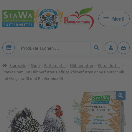
Zur
Zum
Navigation
Inhalt
Menü
springen
springen
Produkte
suchen
Startseite
Shop
Futtermittel
Hühnerfutter
Körnerfutter
StaWa Premium Hühnerfutter, Geflügelkörnerfutter, ohne Gentechnik,
mit Oregano-Öl und Pfefferminz-Öl
🔍