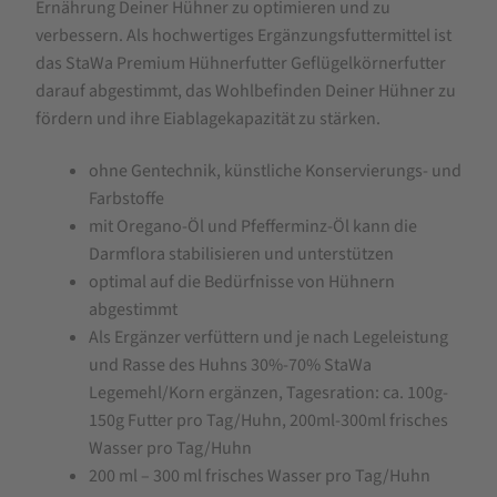
ohne
Ernährung Deiner Hühner zu optimieren und zu
verbessern. Als hochwertiges Ergänzungsfuttermittel ist
Gentechnik,
das StaWa Premium Hühnerfutter Geflügelkörnerfutter
mit
darauf abgestimmt, das Wohlbefinden Deiner Hühner zu
Oregano-
fördern und ihre Eiablagekapazität zu stärken.
Öl
ohne Gentechnik, künstliche Konservierungs- und
und
Farbstoffe
Pfefferminz-
mit Oregano-Öl und Pfefferminz-Öl kann die
Öl
Darmflora stabilisieren und unterstützen
optimal auf die Bedürfnisse von Hühnern
abgestimmt
Als Ergänzer verfüttern und je nach Legeleistung
und Rasse des Huhns 30%-70% StaWa
Legemehl/Korn ergänzen, Tagesration: ca. 100g-
150g Futter pro Tag/Huhn, 200ml-300ml frisches
Wasser pro Tag/Huhn
200 ml – 300 ml frisches Wasser pro Tag/Huhn