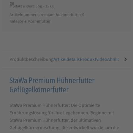
Produkt enthält: 5
kg
– 25
kg
Artikelnummer:
premium-huehnerfutter-0
Kategorie:
Körnerfutter
Produktbeschreibung
Artikeldetails
Produktvideo
Ähnliche Arti
Produktbeschreibung
StaWa Premium Hühnerfutter
für
Geflügelkörnerfutter
StaWa
StaWa Premium Hühnerfutter: Die Optimierte
Premium
Ernährungslösung für Ihre Legehennen. Beginne mit
Hühnerfutter,
StaWa Premium Hühnerfutter, der ultimativen
Geflügelkörnerfutter,
Geflügelkörnermischung, die entwickelt wurde, um die