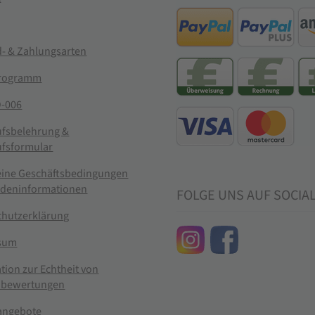
- & Zahlungsarten
rogramm
-006
ufsbelehrung &
ufsformular
eine Geschäftsbedingungen
ndeninformationen
FOLGE UNS AUF SOCIA
chutzerklärung
sum
tion zur Echtheit von
bewertungen
nangebote