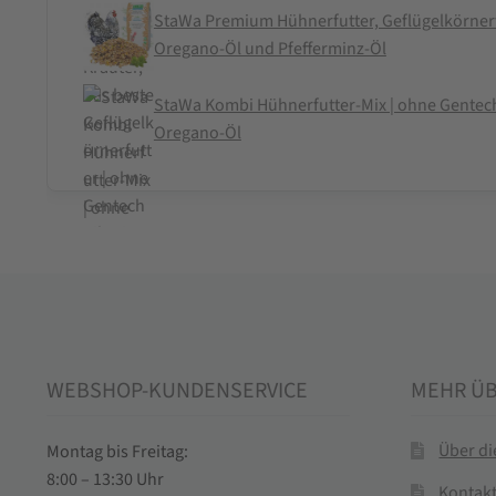
StaWa Premium Hühnerfutter, Geflügelkörnerf
Oregano-Öl und Pfefferminz-Öl
StaWa Kombi Hühnerfutter-Mix | ohne Gentechni
Oregano-Öl
WEBSHOP-KUNDENSERVICE
MEHR Ü
Über d
Montag bis Freitag:
8:00 – 13:30 Uhr
Kontak