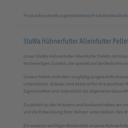
Produktbeschreibung
Artikeldetails
Produktvideo
Ähnli
Produktbeschreibung
StaWa Hühnerfutter Alleinfutter Pell
für
Unser StaWa Hühnerfutter Alleinfutter Pellets mit Kräu
StaWa
hochwertigen Zutaten, die speziell auf die Bedürfnis
Hühnerfutter
Alleinfutter
Unsere Pellets enthalten sorgfältig ausgewählte Kräu
Pellets
unterstützen. Kräuter sind bekannt für ihre positi
Eigenschaften und unterstützt die allgemeine Gesundh
mit
Kräuter
Zusätzlich zu den Kräutern und Kurkuma haben wir unse
und
und die Entwicklung Ihrer Hühner unterstützen. Des W
Kurkuma
Ein weiterer wichtiger Bestandteil unseres Hühnerfutt