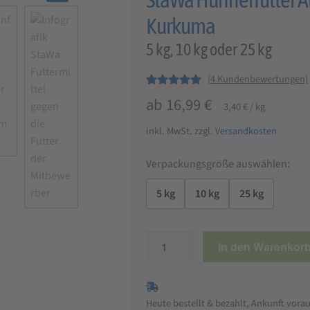
🔍
Kurkuma
5 kg, 10 kg oder 25 kg
(
4
Kundenbewertungen)
Bewertet mit
4
ab
16,99
€
3,40
€
/
kg
5.00
von 5,
basierend auf
inkl. MwSt.
zzgl.
Versandkosten
Kundenbewer
tungen
Verpackungsgröße auswählen:
5 kg
10 kg
25 kg
StaWa
In den Warenkor
Hühnerfutter
Alleinfutter
Pellets
Heute bestellt & bezahlt, Ankunft vorau
mit