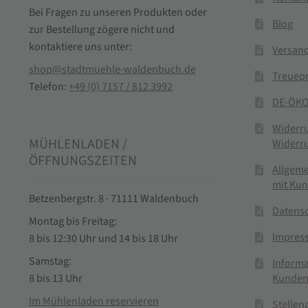
Bei Fragen zu unseren Produkten oder
Blog
zur Bestellung zögere nicht und
kontaktiere uns unter:
Versand
shop@stadtmuehle-waldenbuch.de
Treuep
Telefon:
+49 (0) 7157 / 812 3992
DE-ÖKO
Widerr
MÜHLENLADEN /
Widerr
ÖFFNUNGSZEITEN
Allgem
mit Ku
Betzenbergstr. 8 · 71111 Waldenbuch
Datens
Montag bis Freitag:
Impres
8 bis 12:30 Uhr und 14 bis 18 Uhr
Samstag:
Informa
Kunden
8 bis 13 Uhr
Im Mühlenladen reservieren
Stelle