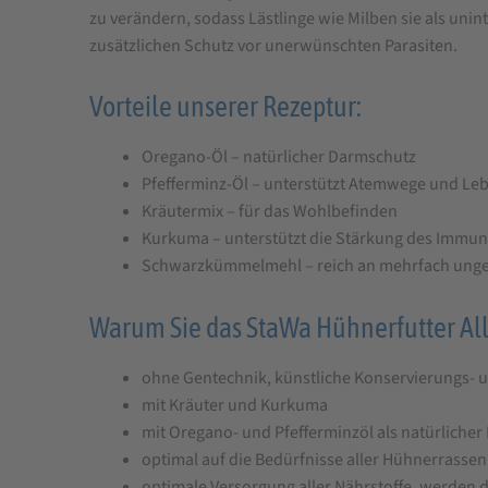
zu verändern, sodass Lästlinge wie Milben sie als un
zusätzlichen Schutz vor unerwünschten Parasiten.
Vorteile unserer Rezeptur:
Oregano-Öl – natürlicher Darmschutz
Pfefferminz-Öl – unterstützt Atemwege und Le
Kräutermix – für das Wohlbefinden
Kurkuma – unterstützt die Stärkung des Imm
Schwarzkümmelmehl – reich an mehrfach unges
Warum Sie das StaWa Hühnerfutter Alle
ohne Gentechnik, künstliche Konservierungs- u
mit Kräuter und Kurkuma
mit Oregano- und Pfefferminzöl als natürliche
optimal auf die Bedürfnisse aller Hühnerrasse
optimale Versorgung aller Nährstoffe, werden 