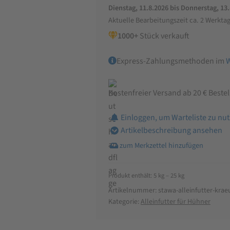
Dienstag, 11.8.2026 bis Donnerstag, 13
Kräuter
Aktuelle Bearbeitungszeit ca. 2 Werkta
und
1000+
Stück verkauft
Kurkuma
Menge
Express-Zahlungsmethoden im
Kostenfreier Versand ab 20 € Beste
Einloggen, um Warteliste zu nu
Artikelbeschreibung ansehen
Produkt enthält: 5
kg
– 25
kg
Artikelnummer:
stawa-alleinfutter-kra
Kategorie:
Alleinfutter für Hühner