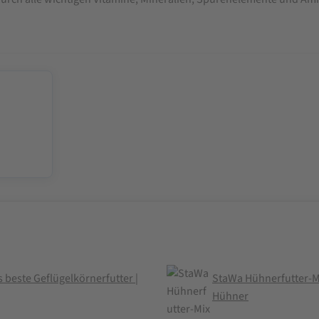
 beste Geflügelkörnerfutter |
StaWa Hühnerfutter-Mix
Hühner