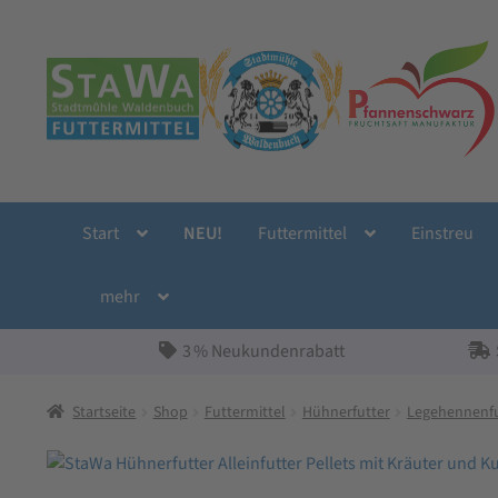
Zur
Zum
Navigation
Inhalt
springen
springen
Start
NEU!
Futtermittel
Einstreu
mehr
3 % Neukundenrabatt
Startseite
Shop
Futtermittel
Hühnerfutter
Legehennenfu