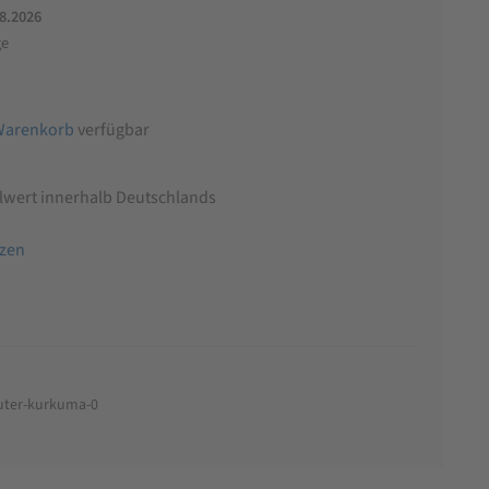
.8.2026
ge
Warenkorb
verfügbar
llwert innerhalb Deutschlands
tzen
euter-kurkuma-0