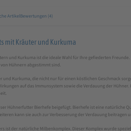
che Artikel
Bewertungen (4)
ets mit Kräuter und Kurkuma
tern und Kurkuma ist die ideale Wahl für Ihre gefiederten Freunde. 
se von Hühnern abgestimmt sind.
ter und Kurkuma, die nicht nur für einen köstlichen Geschmack so
ven Wirkungen auf das Immunsystem sowie die Verdauung der Hüh
eit.
r Hühnerfutter Bierhefe beigefügt. Bierhefe ist eine natürliche Q
eiteren kann sie auch zur Verbesserung der Verdauung beitragen u
ers ist der natürliche Milbenkomplex. Dieser Komplex wurde spezi