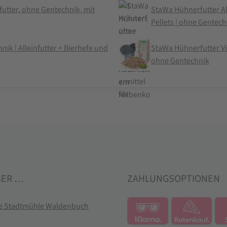
utter, ohne Gentechnik, mit
StaWa Hühnerfutter Al
Pellets | ohne Gentech
k | Alleinfutter + Bierhefe und
StaWa Hühnerfutter Vit
ohne Gentechnik
BER …
ZAHLUNGSOPTIONEN
ie Stadtmühle Waldenbuch
t