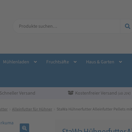
Suche
nach:
Mühlenladen
Fruchtsäfte
Haus & Garten
Schneller Versand
Kostenfreier Versand
(ab 20 €)
tter
Alleinfutter für Hühner
StaWa Hühnerfutter Alleinfutter Pellets m
StaWa Hühnerfutter All