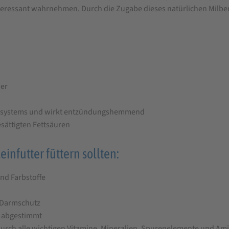
interessant wahrnehmen. Durch die Zugabe dieses natürlichen Milb
ber
unsystems und wirkt entzündungshemmend
ättigten Fettsäuren
infutter füttern sollten:
nd Farbstoffe
r Darmschutz
n abgestimmt
durch alle wichtigen Vitamine, Mineralien, Spurenelemente und Ami