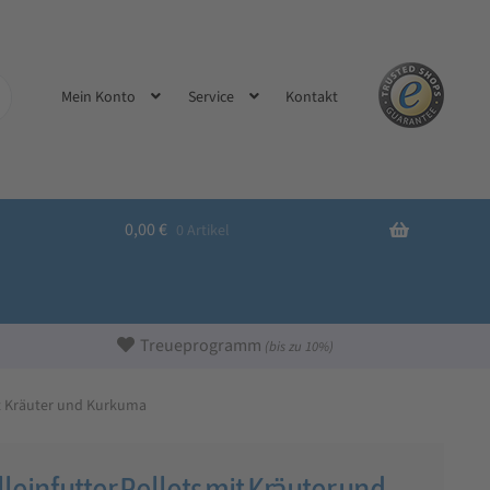
Kontakt
Mein Konto
Service
0,00
€
0 Artikel
Treueprogramm
(bis zu 10%)
it Kräuter und Kurkuma
einfutter Pellets mit Kräuter und