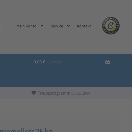
Kontakt
Mein Konto
Service
0,00
€
0 Artikel
Treueprogramm
(bis zu 10%)
merpellets 25 kg