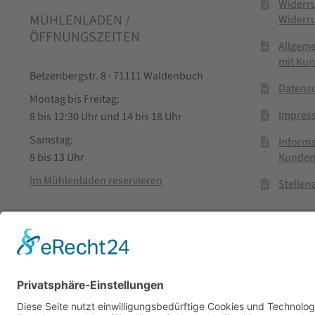
Widerr
MÜHLENLADEN /
Widerr
ÖFFNUNGSZEITEN
Allgem
mit Ku
Betzenbergstr. 8 · 71111 Waldenbuch
Datens
Montag bis Freitag:
Impres
8 bis 12:30 Uhr und 14 bis 18 Uhr
Samstag:
Informa
Kunden
8 bis 13 Uhr
Im Mühlenladen reservieren
Stelle
Vertra