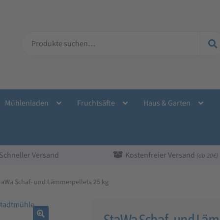
Suche
nach:
Mühlenladen
Fruchtsäfte
Haus & Garten
Schneller Versand
Kostenfreier Versand
(ab 20 €)
taWa Schaf- und Lämmerpellets 25 kg
StaWa Schaf- und Läm