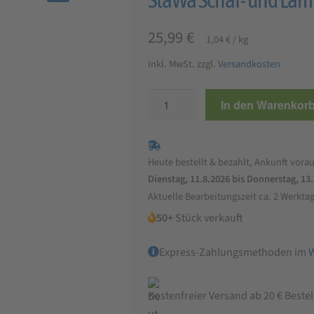
🔍
25,99
€
1,04
€
/
kg
inkl. MwSt.
zzgl.
Versandkosten
StaWa
In den Warenkor
Schaf-
und
Lämmerpellets
Heute bestellt & bezahlt, Ankunft vorau
25
Dienstag, 11.8.2026 bis Donnerstag, 13
kg
Aktuelle Bearbeitungszeit ca. 2 Werkta
Menge
50+
Stück verkauft
Express-Zahlungsmethoden im
Kostenfreier Versand ab 20 € Beste