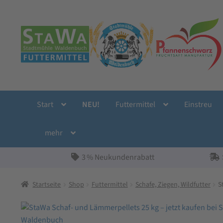
Zur
Zum
Navigation
Inhalt
springen
springen
Start
NEU!
Futtermittel
Einstreu
mehr
3 % Neukundenrabatt
Startseite
Shop
Futtermittel
Schafe, Ziegen, Wildfutter
S