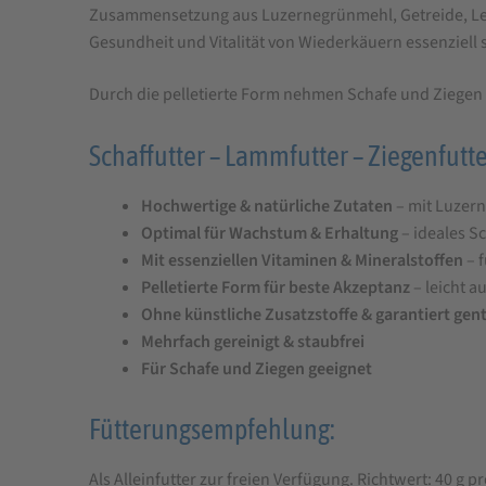
Zusammensetzung aus Luzernegrünmehl, Getreide, Leins
Schaf-
Gesundheit und Vitalität von Wiederkäuern essenziell 
und
Lämmerpellets
Durch die pelletierte Form nehmen Schafe und Ziegen 
25
Schaffutter – Lammfutter – Ziegenfutter
kg
Hochwertige & natürliche Zutaten
– mit Luzern
Optimal für Wachstum & Erhaltung
– ideales S
Mit essenziellen Vitaminen & Mineralstoffen
– f
Pelletierte Form für beste Akzeptanz
– leicht 
Ohne künstliche Zusatzstoffe & garantiert gent
Mehrfach gereinigt & staubfrei
Für Schafe und Ziegen geeignet
Fütterungsempfehlung:
Als Alleinfutter zur freien Verfügung. Richtwert: 40 g p