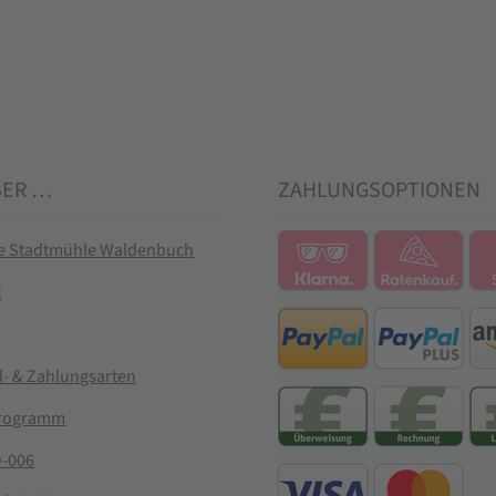
BER …
ZAHLUNGSOPTIONEN
ie Stadtmühle Waldenbuch
t
- & Zahlungsarten
rogramm
-006