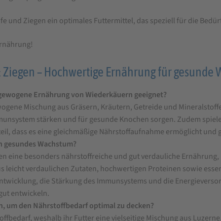
fe und Ziegen ein optimales Futtermittel, das speziell für die Bed
Ernährung!
& Ziegen – Hochwertige Ernährung für gesunde
usgewogene Ernährung von Wiederkäuern geeignet?
wogene Mischung aus Gräsern, Kräutern, Getreide und Mineralstoffe
Immunsystem stärken und für gesunde Knochen sorgen. Zudem spiel
teil, dass es eine gleichmäßige Nährstoffaufnahme ermöglicht und gl
ein gesundes Wachstum?
 eine besonders nährstoffreiche und gut verdauliche Ernährung,
eicht verdaulichen Zutaten, hochwertigen Proteinen sowie essenz
ntwicklung, die Stärkung des Immunsystems und die Energieversorg
ut entwickeln.
en, um den Nährstoffbedarf optimal zu decken?
fbedarf, weshalb ihr Futter eine vielseitige Mischung aus Luzerne,