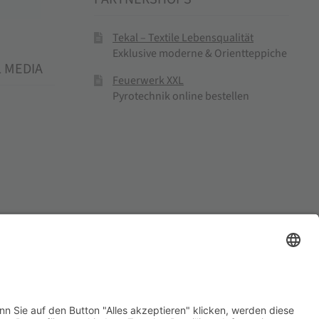
Tekal – Textile Lebensqualität
Exklusive moderne & Orientteppiche
L MEDIA
Feuerwerk XXL
Pyrotechnik online bestellen