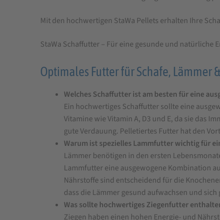
Mit den hochwertigen StaWa Pellets erhalten Ihre Scha
StaWa Schaffutter – Für eine gesunde und natürliche 
Optimales Futter für Schafe, Lämmer 
Welches Schaffutter ist am besten für eine a
Ein hochwertiges Schaffutter sollte eine ausge
Vitamine wie Vitamin A, D3 und E, da sie das 
gute Verdauung. Pelletiertes Futter hat den Vor
Warum ist spezielles Lammfutter wichtig für 
Lämmer benötigen in den ersten Lebensmonaten
Lammfutter eine ausgewogene Kombination aus l
Nährstoffe sind entscheidend für die Knochene
dass die Lämmer gesund aufwachsen und sich g
Was sollte hochwertiges Ziegenfutter enthalt
Ziegen haben einen hohen Energie- und Nährstof