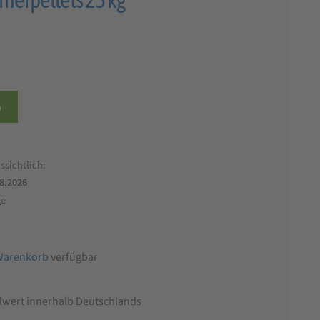
b
ssichtlich:
.8.2026
ge
Warenkorb
verfügbar
llwert innerhalb Deutschlands