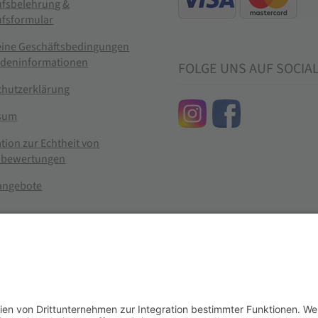
ufsbelehrung &
ufsformular
eine Geschäftsbedingungen
ndeninformationen
FOLGE UNS AUF SOCIA
chutzerklärung
sum
tion zur Echtheit von
bewertungen
nangebote
g widerrufen