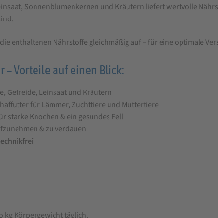
aat, Sonnenblumenkernen und Kräutern liefert wertvolle Nährstoff
sind.
die enthaltenen Nährstoffe gleichmäßig auf – für eine optimale V
 – Vorteile auf einen Blick:
e, Getreide, Leinsaat und Kräutern
chaffutter für Lämmer, Zuchttiere und Muttertiere
ür starke Knochen & ein gesundes Fell
aufzunehmen & zu verdauen
echnikfrei
ro kg Körpergewicht täglich.