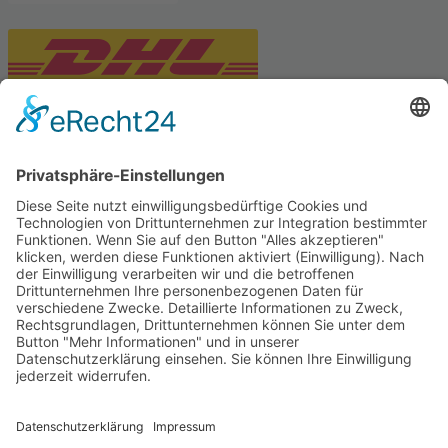
PARTNERSHOPS
Tekal – Textile Lebensqualität
Exklusive moderne & Orientteppiche
Feuerwerk XXL
Pyrotechnik online bestellen
© Stadtmühle Waldenbuch 2026
– Dein zuverlässiger Partner im
Landhandel für hochwertige Futtermittel, Saatgut, Zuchtmittel
und Mühlenprodukte ·
Cookie-Einstellungen