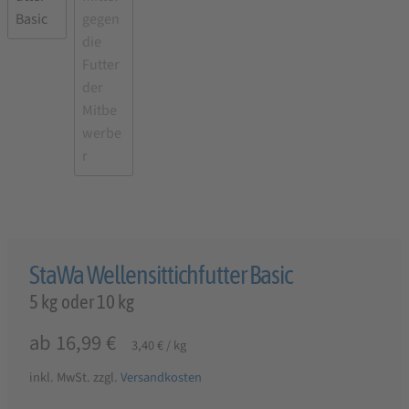
StaWa Wellensittichfutter Basic
5 kg oder 10 kg
ab
16,99
€
3,40
€
/
kg
inkl. MwSt.
zzgl.
Versandkosten