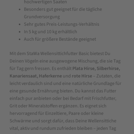
hochwertigen Saaten
Besonders gut geeignet für die tägliche
Grundversorgung
Sehr gutes Preis-Leistungs-Verhältnis
In 5 kg und 10 kg erhältlich
Auch für größere Bestände geeignet
Mit dem StaWa Wellensittichfutter Basic bietest Du
Deinen Vögeln eine ausgewogene Mischung, die sie Tag
für Tag gern fressen. Es enthält
Plata Hirse, Silberhirse,
Kanariensaat, Haferkerne
und
rote Hirse
– Zutaten, die
leicht verdaulich sind und eine natürliche Grundlage für
eine gesunde Ernährung bieten. Du kannst das Futter
einfach pur anbieten oder bei Bedarf mit Frischfutter,
Grit oder Mineralstoffen ergänzen. Es eignet sich
hervorragend für Einzeltiere, Paare oder kleine
Schwärme und sorgt dafür, dass Deine Wellensittiche
vital, aktiv und rundum zufrieden bleiben – jeden Tag