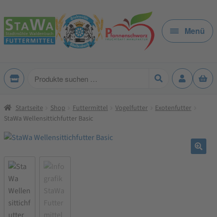
Zur
Zum
Navigation
Inhalt
Menü
springen
springen
Produkte
suchen
Startseite
Shop
Futtermittel
Vogelfutter
Exotenfutter
StaWa Wellensittichfutter Basic
🔍