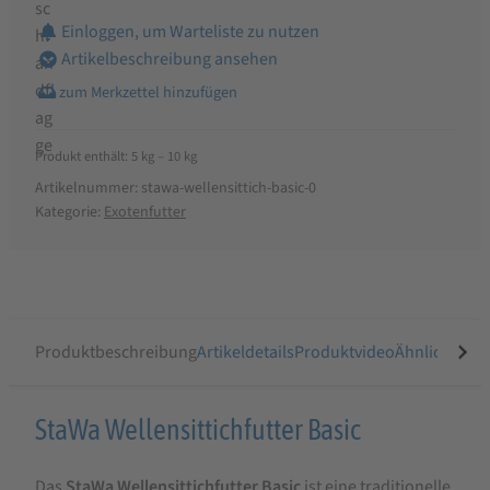
Einloggen, um Warteliste zu nutzen
Artikelbeschreibung ansehen
Produkt enthält: 5
kg
– 10
kg
Artikelnummer:
stawa-wellensittich-basic-0
Kategorie:
Exotenfutter
Produktbeschreibung
Artikeldetails
Produktvideo
Ähnliche Arti
Produktbeschreibung
StaWa Wellensittichfutter Basic
für
Das
StaWa Wellensittichfutter Basic
ist eine traditionelle