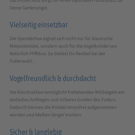
Stück
nachfüllen und sorgt für einen optimalen Futterplatz für
Deine Gartenvögel.
Vielseitig einsetzbar
Die Spenderbox eignet sich nicht nur für klassische
Meisenknödel, sondern auch für die Vogelknödel von
Natürlich Pfiffikus. So bleibst Du flexibel bei der
Futterwahl.
Vogelfreundlich & durchdacht
Die Konstruktion ermöglicht freilebenden Wildvögeln ein
einfaches Anfliegen und sicheres Greifen des Futters.
Dadurch können die Knödel stressfrei aufgenommen
werden und bleiben länger trocken.
Sicher & langlebig