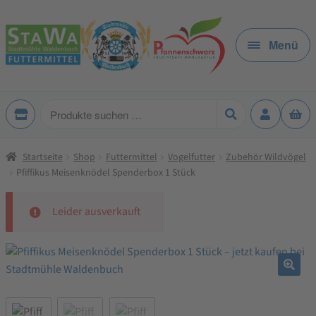
Zur
Zum
Navigation
Inhalt
Menü
springen
springen
Produkte
suchen
Startseite
Shop
Futtermittel
Vogelfutter
Zubehör Wildvögel
Pfiffikus Meisenknödel Spenderbox 1 Stück
Leider ausverkauft
🔍