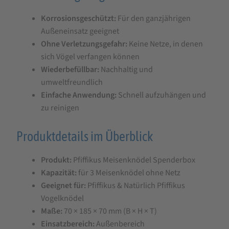
Korrosionsgeschützt:
Für den ganzjährigen
Außeneinsatz geeignet
Ohne Verletzungsgefahr:
Keine Netze, in denen
sich Vögel verfangen können
Wiederbefüllbar:
Nachhaltig und
umweltfreundlich
Einfache Anwendung:
Schnell aufzuhängen und
zu reinigen
Produktdetails im Überblick
Produkt:
Pfiffikus Meisenknödel Spenderbox
Kapazität:
für 3 Meisenknödel ohne Netz
Geeignet für:
Pfiffikus & Natürlich Pfiffikus
Vogelknödel
Maße:
70 × 185 × 70 mm (B × H × T)
Einsatzbereich:
Außenbereich