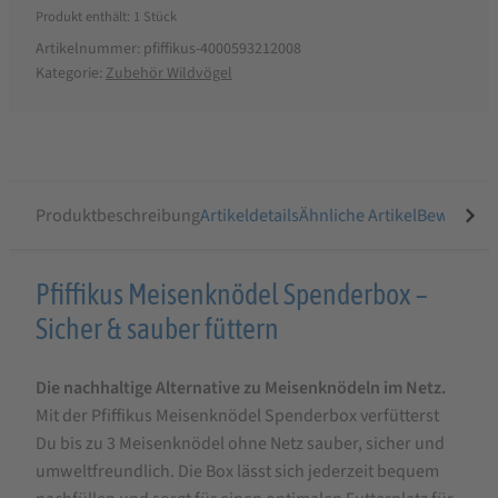
Produkt enthält: 1
Stück
Artikelnummer:
pfiffikus-4000593212008
Kategorie:
Zubehör Wildvögel
Produktbeschreibung
Artikeldetails
Ähnliche Artikel
Bewertung
Produktbeschreibung
Pfiffikus Meisenknödel Spenderbox –
für
Sicher & sauber füttern
Pfiffikus
Die nachhaltige Alternative zu Meisenknödeln im Netz.
Meisenknödel
Mit der Pfiffikus Meisenknödel Spenderbox verfütterst
Spenderbox
Du bis zu 3 Meisenknödel ohne Netz sauber, sicher und
1
umweltfreundlich. Die Box lässt sich jederzeit bequem