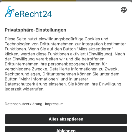
PARTNERSHOPS
Tekal – Textile Lebensqualität
Exklusive moderne & Orientteppiche
Feuerwerk XXL
Pyrotechnik online bestellen
© Stadtmühle Waldenbuch 2026
– Dein zuverlässiger Partner im
Landhandel für hochwertige Futtermittel, Saatgut, Zuchtmittel
und Mühlenprodukte ·
Cookie-Einstellungen
Alle Preise inkl. der gesetzlichen MwSt.
Die durchgestrichenen Preise entsprechen dem bisherigen Preis in
diesem Online-Shop.