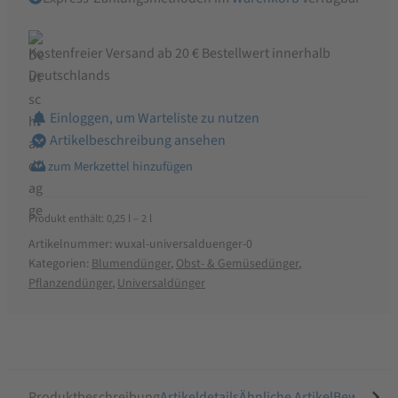
Kostenfreier Versand ab 20 € Bestellwert innerhalb
Deutschlands
Einloggen, um Warteliste zu nutzen
Artikelbeschreibung ansehen
Produkt enthält: 0,25
l
– 2
l
Artikelnummer:
wuxal-universalduenger-0
Kategorien:
Blumendünger
,
Obst- & Gemüsedünger
,
Pflanzendünger
,
Universaldünger
Produktbeschreibung
Artikeldetails
Ähnliche Artikel
Bewertung