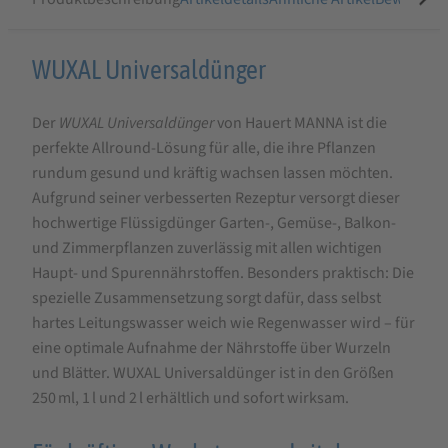
Produktbeschreibung
WUXAL Universaldünger
für
Der
WUXAL Universaldünger
von Hauert MANNA ist die
WUXAL
perfekte Allround-Lösung für alle, die ihre Pflanzen
Universaldünger
rundum gesund und kräftig wachsen lassen möchten.
Aufgrund seiner verbesserten Rezeptur versorgt dieser
hochwertige Flüssigdünger Garten-, Gemüse-, Balkon-
und Zimmerpflanzen zuverlässig mit allen wichtigen
Haupt- und Spurennährstoffen. Besonders praktisch: Die
spezielle Zusammensetzung sorgt dafür, dass selbst
hartes Leitungswasser weich wie Regenwasser wird – für
eine optimale Aufnahme der Nährstoffe über Wurzeln
und Blätter. WUXAL Universaldünger ist in den Größen
250 ml, 1 l und 2 l erhältlich und sofort wirksam.