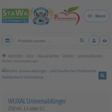
Zur
Zum
Navigation
Inhalt
Menü
springen
springen
Produkte
suchen
Startseite
Shop
Haus & Garten
Dünger
Universaldünger
WUXAL Universaldünger
🔍
WUXAL Universaldünger
250 ml, 1 L oder 2 L