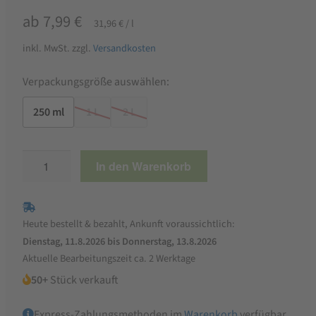
ab
7,99
€
31,96
€
/
l
inkl. MwSt.
zzgl.
Versandkosten
Verpackungsgröße auswählen:
250 ml
1 L
2 L
WUXAL
In den Warenkorb
Universaldünger
Menge
Heute bestellt & bezahlt, Ankunft voraussichtlich:
Dienstag, 11.8.2026 bis Donnerstag, 13.8.2026
Aktuelle Bearbeitungszeit ca. 2 Werktage
50+
Stück verkauft
Express-Zahlungsmethoden im
Warenkorb
verfügbar