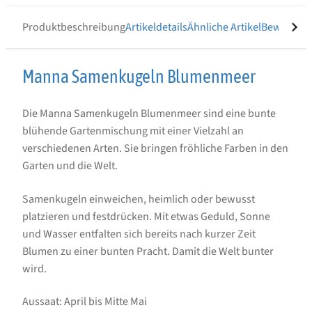
Produktbeschreibung
Artikeldetails
Ähnliche Artikel
Bewertung
Produktbeschreibung
Manna Samenkugeln Blumenmeer
für
Die Manna Samenkugeln Blumenmeer sind eine bunte
Manna
blühende Gartenmischung mit einer Vielzahl an
Samenkugeln
verschiedenen Arten. Sie bringen fröhliche Farben in den
Blumenmeer
Garten und die Welt.
Samenkugeln einweichen, heimlich oder bewusst
platzieren und festdrücken. Mit etwas Geduld, Sonne
und Wasser entfalten sich bereits nach kurzer Zeit
Blumen zu einer bunten Pracht. Damit die Welt bunter
wird.
Aussaat: April bis Mitte Mai