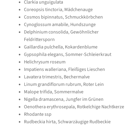
Clarkia unguigulata
Coreopsis tinctoria, Mädchenauge
Cosmos bipinnatus, Schmuckkörbchen
Cynoglossum amabile, Hundszunge
Delphinium consolida, Gewöhnlicher
Feldrittersporn
Gaillardia pulchella, Kokardenblume
Gypsophila elegans, Sommer-Schleierkraut
Helichrysum roseum
Impatiens walleriana, Fleißiges Lieschen
Lavatera trimestris, Bechermalve
Linum grandiflorum rubrum, Roter Lein
Malope trifida, Sommermalve
Nigella dramascena, Jungfer im Grünen
Oenothera erythrosepala, Rotkelchige Nachtkerze
Rhodante ssp
Rudbeckia hirta, Schwarzäugige Rudbeckie