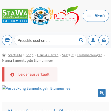
Zur
Zum
Navigation
Inhalt
Menü
springen
springen
Produkte
suchen
Startseite
Shop
Haus & Garten
Saatgut
Blühmischungen
Manna Samenkugeln Blumenmeer
Leider ausverkauft
🔍