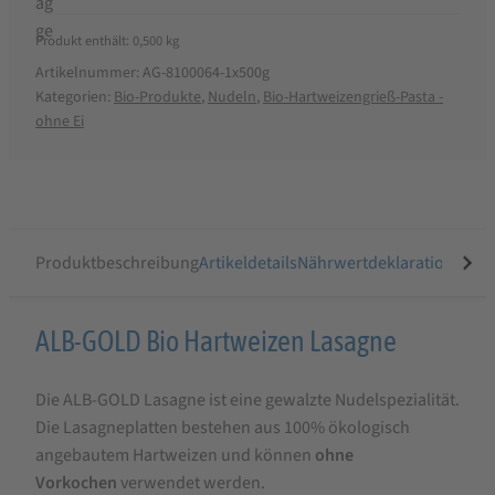
Produkt enthält: 0,500
kg
Artikelnummer:
AG-8100064-1x500g
Kategorien:
Bio-Produkte
,
Nudeln
,
Bio-Hartweizengrieß-Pasta -
ohne Ei
Produktbeschreibung
Artikeldetails
Nährwertdeklaration
Ähnli
Produktbeschreibung
ALB-GOLD Bio Hartweizen Lasagne
für
Die ALB-GOLD Lasagne ist eine gewalzte Nudelspezialität.
ALB-
Die Lasagneplatten bestehen aus 100% ökologisch
GOLD
angebautem Hartweizen und können
ohne
Bio
Vorkochen
verwendet werden.