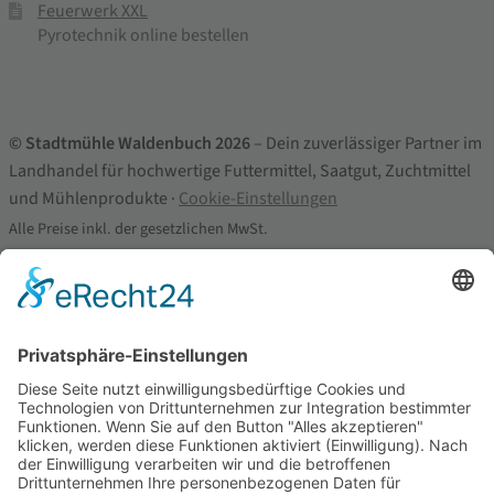
Feuerwerk XXL
Pyrotechnik online bestellen
© Stadtmühle Waldenbuch 2026
– Dein zuverlässiger Partner im
Landhandel für hochwertige Futtermittel, Saatgut, Zuchtmittel
und Mühlenprodukte ·
Cookie-Einstellungen
Alle Preise inkl. der gesetzlichen MwSt.
Die durchgestrichenen Preise entsprechen dem bisherigen Preis in
diesem Online-Shop.