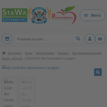
Zur
Zum
Navigation
Inhalt
Menü
springen
springen
Produkte
suchen
Startseite
Shop
Mühlenladen
Nudeln
Bio-Hartweizengrieß-
Pasta - ohne Ei
ALB-GOLD Bio Hartweizen Lasagne
🔍