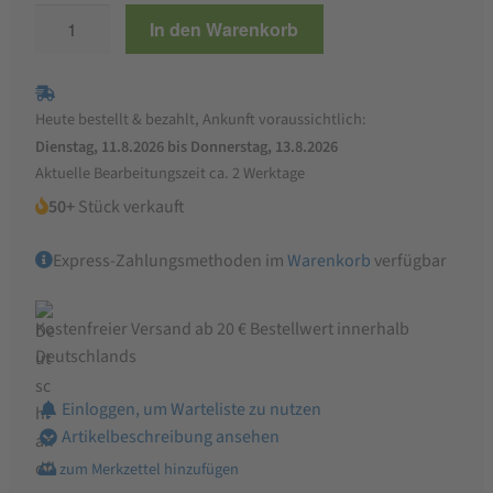
ALB-
In den Warenkorb
GOLD
Bio
Hartweizen
Heute bestellt & bezahlt, Ankunft voraussichtlich:
Lasagne
Dienstag, 11.8.2026 bis Donnerstag, 13.8.2026
Menge
Aktuelle Bearbeitungszeit ca. 2 Werktage
50+
Stück verkauft
Express-Zahlungsmethoden im
Warenkorb
verfügbar
Kostenfreier Versand ab 20 € Bestellwert innerhalb
Deutschlands
Einloggen, um Warteliste zu nutzen
Artikelbeschreibung ansehen