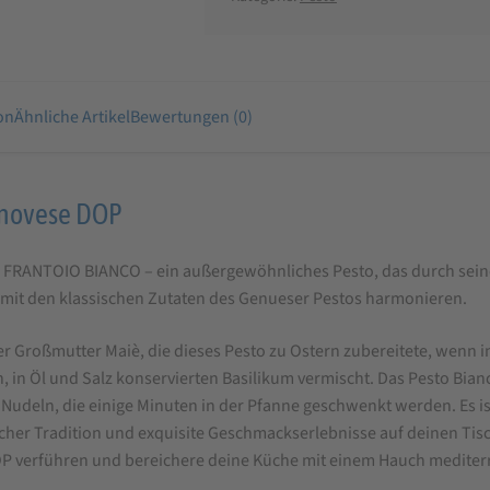
on
Ähnliche Artikel
Bewertungen (0)
Genovese DOP
 FRANTOIO BIANCO – ein außergewöhnliches Pesto, das durch seine z
t mit den klassischen Zutaten des Genueser Pestos harmonieren.
der Großmutter Maiè, die dieses Pesto zu Ostern zubereitete, wenn 
n Öl und Salz konservierten Basilikum vermischt. Das Pesto Bianco
Nudeln, die einige Minuten in der Pfanne geschwenkt werden. Es ist 
nischer Tradition und exquisite Geschmackserlebnisse auf deinen Ti
 verführen und bereichere deine Küche mit einem Hauch mediterr