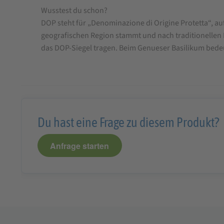
Wusstest du schon?
Genueser
DOP steht für „Denominazione di Origine Protetta“, a
Basilikum
geografischen Region stammt und nach traditionellen M
DOP,
das DOP-Siegel tragen. Beim Genueser Basilikum bedeut
180
g
Du hast eine Frage zu diesem Produkt?
Anfrage starten