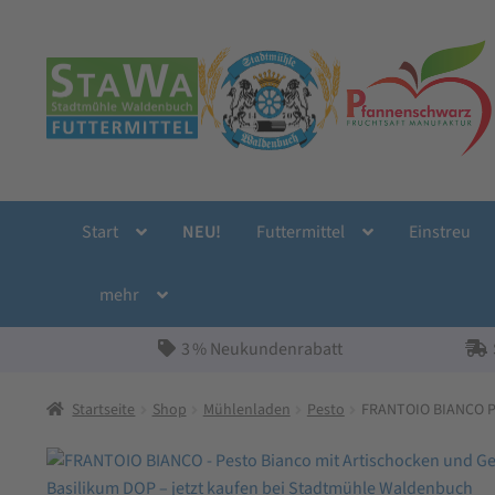
Zur
Zum
Navigation
Inhalt
springen
springen
Start
NEU!
Futtermittel
Einstreu
mehr
3 % Neukundenrabatt
Startseite
Shop
Mühlenladen
Pesto
FRANTOIO BIANCO Pe