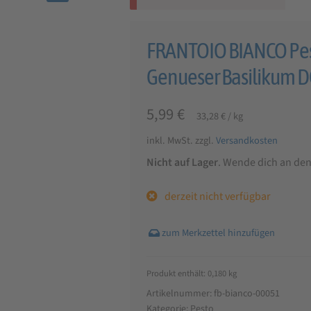
🔍
FRANTOIO BIANCO Pest
Genueser Basilikum D
5,99
€
33,28
€
/
kg
inkl. MwSt.
zzgl.
Versandkosten
Nicht auf Lager
. Wende dich an de
derzeit nicht verfügbar
Produkt enthält: 0,180
kg
Artikelnummer:
fb-bianco-00051
Kategorie:
Pesto