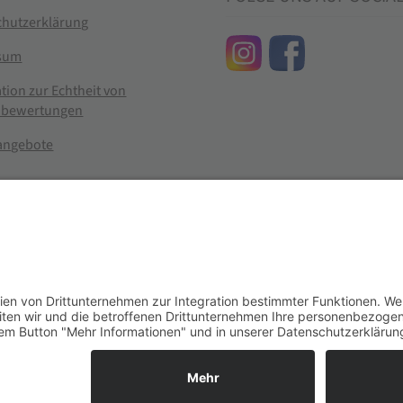
chutzerklärung
sum
tion zur Echtheit von
bewertungen
nangebote
g widerrufen
er im Landhandel für hochwertige Futtermittel, Saatgut, Zuchtmitt
se entsprechen dem bisherigen Preis in diesem Online-Shop.