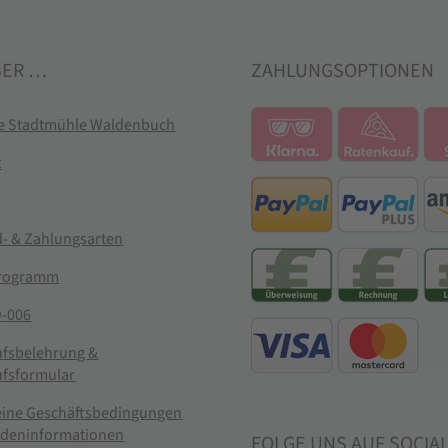
BER …
ZAHLUNGSOPTIONEN
ie Stadtmühle Waldenbuch
t
- & Zahlungsarten
rogramm
-006
ufsbelehrung &
ufsformular
eine Geschäftsbedingungen
ndeninformationen
FOLGE UNS AUF SOCIA