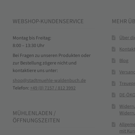
WEBSHOP-KUNDENSERVICE
MEHR Ü
Über d
Montag bis Freitag:
8:00 – 13:30 Uhr
Kontak
Bei Fragen zu unseren Produkten oder
Blog
zur Bestellung zögere nicht und
kontaktiere uns unter:
Versand
shop@stadtmuehle-waldenbuch.de
Treuep
Telefon:
+49 (0) 7157 / 812 3992
DE-ÖKO
Widerr
MÜHLENLADEN /
Widerr
ÖFFNUNGSZEITEN
Allgem
mit Ku