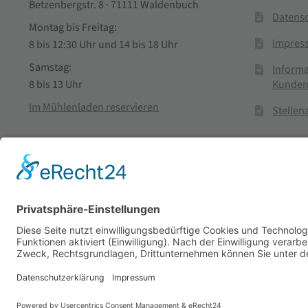
Betzenbergstr. 8 · 71111 Waldenbuch
Datens
Montag bis Freitag:
Impres
8 bis 12:30 Uhr und 14 bis 18 Uhr
Samstag:
Informa
Kunden
8 bis 13 Uhr
Im Mühlenladen reservieren
Stelle
Vertra
© Stadtmühle Waldenbuch 2026
– Dein zuverlässiger Partn
Alle Preise inkl. der gesetzlichen MwSt.
Die durchgestrichenen Prei