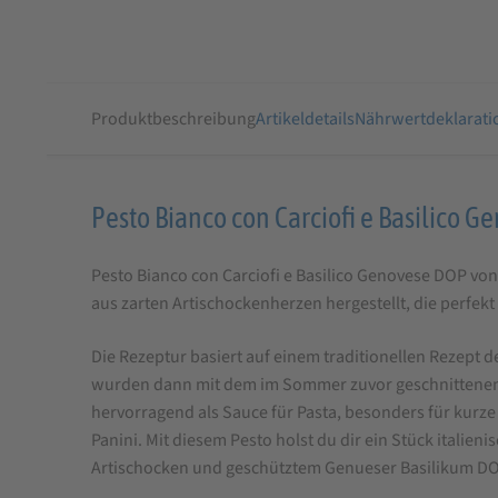
Produktbeschreibung
Artikeldetails
Nährwertdeklarati
Produktbeschreibung
Pesto Bianco con Carciofi e Basilico 
für
Pesto Bianco con Carciofi e Basilico Genovese DOP von
FRANTOIO
aus zarten Artischockenherzen hergestellt, die perfek
BIANCO
Pesto
Die Rezeptur basiert auf einem traditionellen Rezept 
Bianco
wurden dann mit dem im Sommer zuvor geschnittenen, i
hervorragend als Sauce für Pasta, besonders für kurze 
mit
Panini. Mit diesem Pesto holst du dir ein Stück italie
Artischocken
Artischocken und geschütztem Genueser Basilikum DOP
und