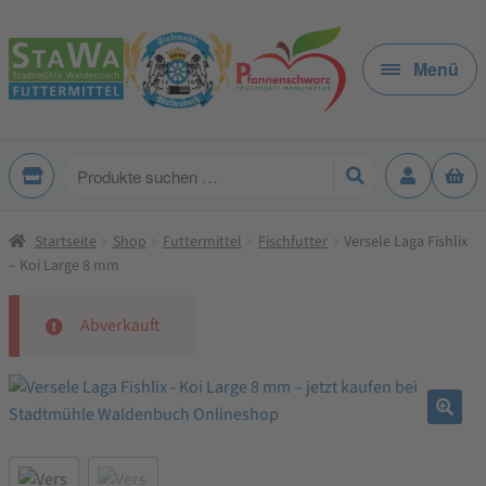
Zur
Zum
Navigation
Inhalt
Menü
springen
springen
Produkte
suchen
Startseite
Shop
Futtermittel
Fischfutter
Versele Laga Fishlix
– Koi Large 8 mm
Abverkauft
🔍