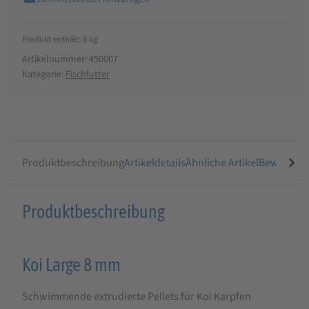
Produkt enthält: 8
kg
Artikelnummer:
450007
Kategorie:
Fischfutter
Produktbeschreibung
Artikeldetails
Ähnliche Artikel
Bewertung
Produktbeschreibung
Produktbeschreibung
für
Versele
Koi Large 8 mm
Laga
Fishlix
Schwimmende extrudierte Pellets für Koi Karpfen