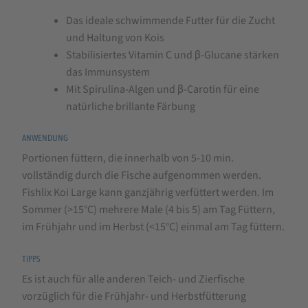
-
Das ideale schwimmende Futter für die Zucht
Koi
und Haltung von Kois
Large
Stabilisiertes Vitamin C und β-Glucane stärken
8
das Immunsystem
Mit Spirulina-Algen und β-Carotin für eine
mm
natürliche brillante Färbung
ANWENDUNG
Portionen füttern, die innerhalb von 5-10 min.
vollständig durch die Fische aufgenommen werden.
Fishlix Koi Large kann ganzjährig verfüttert werden. Im
Sommer (>15°C) mehrere Male (4 bis 5) am Tag Füttern,
im Frühjahr und im Herbst (<15°C) einmal am Tag füttern.
TIPPS
Es ist auch für alle anderen Teich- und Zierfische
vorzüglich für die Frühjahr- und Herbstfütterung