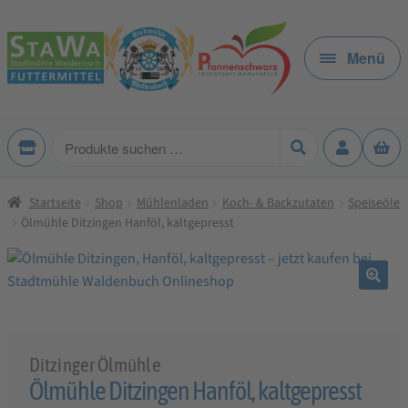
Zur
Zum
Navigation
Inhalt
Menü
springen
springen
Produkte
suchen
Startseite
Shop
Mühlenladen
Koch- & Backzutaten
Speiseöle
Ölmühle Ditzingen Hanföl, kaltgepresst
🔍
Ditzinger Ölmühle
Ölmühle Ditzingen Hanföl, kaltgepresst