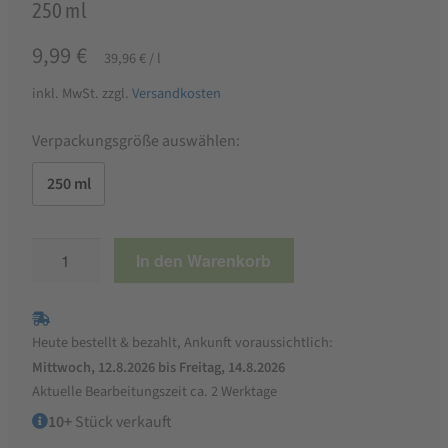
250 ml
9,99
€
39,96
€
/
l
inkl. MwSt.
zzgl.
Versandkosten
Verpackungsgröße auswählen:
250 ml
Ölmühle
In den Warenkorb
Ditzingen
Hanföl,
kaltgepresst
Heute bestellt & bezahlt, Ankunft voraussichtlich:
Menge
Mittwoch, 12.8.2026 bis Freitag, 14.8.2026
Aktuelle Bearbeitungszeit ca. 2 Werktage
10+
Stück verkauft