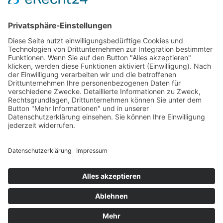
PARTNERSHOPS
Tekal – Textile Lebensqualität
Exklusive moderne & Orientteppiche
Feuerwerk XXL
Pyrotechnik online bestellen
© Stadtmühle Waldenbuch 2026
– Dein zuverlässiger Partner im
Landhandel für hochwertige Futtermittel, Saatgut, Zuchtmittel
und Mühlenprodukte ·
Cookie-Einstellungen
Alle Preise inkl. der gesetzlichen MwSt.
Die durchgestrichenen Preise entsprechen dem bisherigen Preis in
diesem Online-Shop.