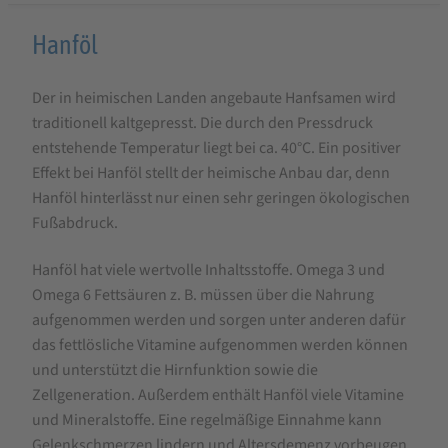
Produktbeschreibung
Hanföl
für
Der in heimischen Landen angebaute Hanfsamen wird
Ölmühle
traditionell kaltgepresst. Die durch den Pressdruck
Ditzingen
entstehende Temperatur liegt bei ca. 40°C. Ein positiver
Hanföl,
Effekt bei Hanföl stellt der heimische Anbau dar, denn
kaltgepresst
Hanföl hinterlässt nur einen sehr geringen ökologischen
Fußabdruck.
Hanföl hat viele wertvolle Inhaltsstoffe. Omega 3 und
Omega 6 Fettsäuren z. B. müssen über die Nahrung
aufgenommen werden und sorgen unter anderen dafür
das fettlösliche Vitamine aufgenommen werden können
und unterstützt die Hirnfunktion sowie die
Zellgeneration. Außerdem enthält Hanföl viele Vitamine
und Mineralstoffe. Eine regelmäßige Einnahme kann
Gelenkschmerzen lindern und Altersdemenz vorbeugen.