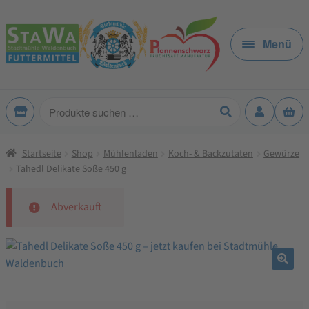
Zur
Zum
Navigation
Inhalt
Menü
springen
springen
Produkte
suchen
Startseite
Shop
Mühlenladen
Koch- & Backzutaten
Gewürze
Tahedl Delikate Soße 450 g
Abverkauft
🔍