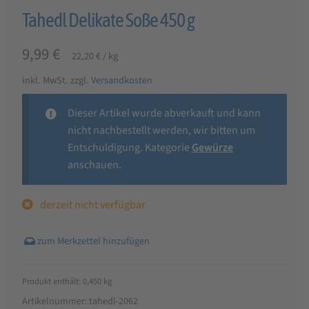
Tahedl Delikate Soße 450 g
9,99
€
22,20
€
/
kg
inkl. MwSt.
zzgl.
Versandkosten
Dieser Artikel wurde abverkauft und kann
nicht nachbestellt werden, wir bitten um
Entschuldigung. Kategorie
Gewürze
anschauen.
derzeit nicht verfügbar
Produkt enthält: 0,450
kg
Artikelnummer:
tahedl-2062