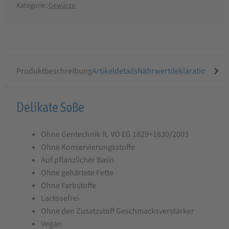
Kategorie:
Gewürze
Produktbeschreibung
Artikeldetails
Nährwertdeklaration
Ähnli
Produktbeschreibung
Delikate Soße
für
Ohne Gentechnik lt. VO EG 1829+1830/2003
Tahedl
Ohne Konservierungsstoffe
Delikate
Auf pflanzlicher Basis
Soße
Ohne gehärtete Fette
450
Ohne Farbstoffe
Lactosefrei
g
Ohne den Zusatzstoff Geschmacksverstärker
Vegan