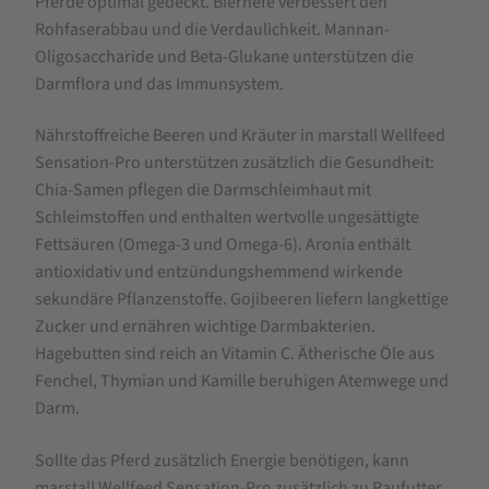
Pferde optimal gedeckt. Bierhefe verbessert den
Rohfaserabbau und die Verdaulichkeit. Mannan-
Oligosaccharide und Beta-Glukane unterstützen die
Darmflora und das Immunsystem.
Nährstoffreiche Beeren und Kräuter in marstall Wellfeed
Sensation-Pro unterstützen zusätzlich die Gesundheit:
Chia-Samen pflegen die Darmschleimhaut mit
Schleimstoffen und enthalten wertvolle ungesättigte
Fettsäuren (Omega-3 und Omega-6). Aronia enthält
antioxidativ und entzündungshemmend wirkende
sekundäre Pflanzenstoffe. Gojibeeren liefern langkettige
Zucker und ernähren wichtige Darmbakterien.
Hagebutten sind reich an Vitamin C. Ätherische Öle aus
Fenchel, Thymian und Kamille beruhigen Atemwege und
Darm.
Sollte das Pferd zusätzlich Energie benötigen, kann
marstall Wellfeed Sensation-Pro zusätzlich zu Raufutter