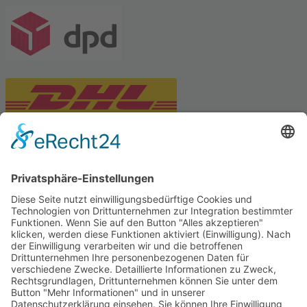
PARTNERSHOPS
Tekal – Textile Lebensqualität
Exklusive moderne & Orientteppiche
Feuerwerk XXL
Pyrotechnik online bestellen