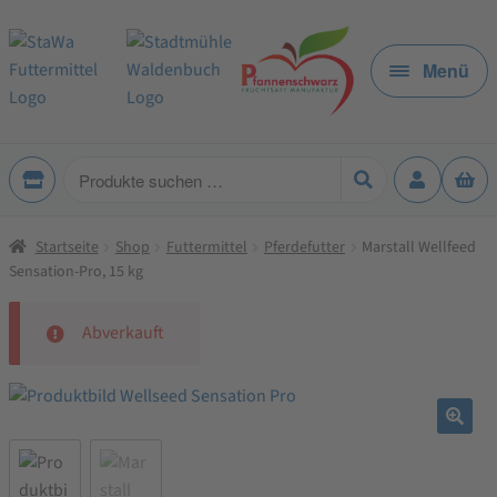
Zur
Zum
Navigation
Inhalt
Menü
springen
springen
Produkte
suchen
Startseite
Shop
Futtermittel
Pferdefutter
Marstall Wellfeed
Sensation-Pro, 15 kg
Abverkauft
🔍