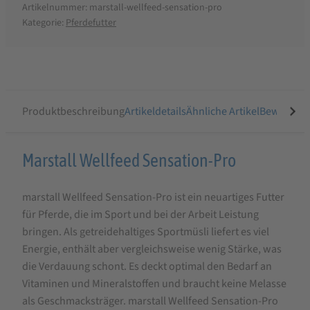
Artikelnummer:
marstall-wellfeed-sensation-pro
Kategorie:
Pferdefutter
Produktbeschreibung
Artikeldetails
Ähnliche Artikel
Bewertung
Produktbeschreibung
Marstall Wellfeed Sensation-Pro
für
marstall Wellfeed Sensation-Pro ist ein neuartiges Futter
Marstall
für Pferde, die im Sport und bei der Arbeit Leistung
Wellfeed
bringen. Als getreidehaltiges Sportmüsli liefert es viel
Sensation-
Energie, enthält aber vergleichsweise wenig Stärke, was
Pro,
die Verdauung schont. Es deckt optimal den Bedarf an
Vitaminen und Mineralstoffen und braucht keine Melasse
15
als Geschmacksträger. marstall Wellfeed Sensation-Pro
kg