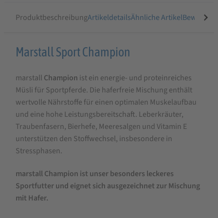
Produktbeschreibung
Artikeldetails
Ähnliche Artikel
Bewertung
Produktbeschreibung
Marstall Sport Champion
für
marstall
Champion
ist ein energie- und proteinreiches
Marstall
Müsli für Sportpferde. Die haferfreie Mischung enthält
Sport
wertvolle Nährstoffe für einen optimalen Muskelaufbau
Champion
und eine hohe Leistungsbereitschaft. Leberkräuter,
20
Traubenfasern, Bierhefe, Meeresalgen und Vitamin E
unterstützen den Stoffwechsel, insbesondere in
kg
Stressphasen.
marstall Champion ist unser besonders leckeres
Sportfutter und eignet sich ausgezeichnet zur Mischung
mit Hafer.