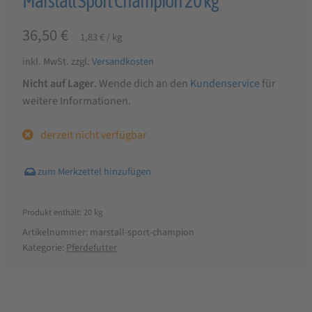
Marstall Sport Champion 20 kg
36,50
€
1,83
€
/
kg
inkl. MwSt.
zzgl.
Versandkosten
Nicht auf Lager
. Wende dich an den
Kundenservice
für
weitere Informationen.
derzeit nicht verfügbar
Produkt enthält: 20
kg
Artikelnummer:
marstall-sport-champion
Kategorie:
Pferdefutter