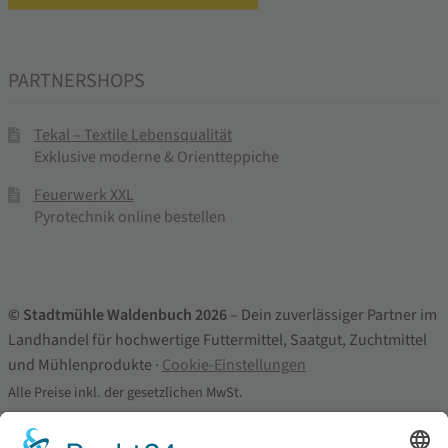
PARTNERSHOPS
Tekal – Textile Lebensqualität
Exklusive moderne & Orientteppiche
Feuerwerk XXL
Pyrotechnik online bestellen
© Stadtmühle Waldenbuch 2026
– Dein zuverlässiger Partner im
Landhandel für hochwertige Futtermittel, Saatgut, Zuchtmittel
und Mühlenprodukte ·
Cookie-Einstellungen
Alle Preise inkl. der gesetzlichen MwSt.
Die durchgestrichenen Preise entsprechen dem bisherigen Preis in
diesem Online-Shop.