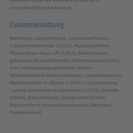
Außerdem bieten wir weiteres
Pferdefutter
in
unterschiedlichen Varianten an.
Zusammensetzung
Maisflocken, Gerstenflocken, Sojabohnenflocken,
Traubentrockentrester (7,00 %), Weizengrießkleie,
Pflanzenöl aus Raps, raff. (5,00 %), Rübenmelasse,
getrocknet, Weizenfuttermehl, Rübenmelasseschnitzel,
Gras, hochtemperaturgetrocknet, Kräuter
(Mariendistelsaat, Brennnesselkraut, Löwenzahnwurzel,
Weißdornblätter m. Blüten) (1,50 %), Calciumcarbonat,
Luzerne, hochtemperaturgetrocknet (1,00 %), Bierhefe
(0,60 %), Natriumchlorid, Seealgenmehl (0,50 %),
Natriumchlorid, Monocalciumphosphat, Biertreber,
Magnesiumoxid