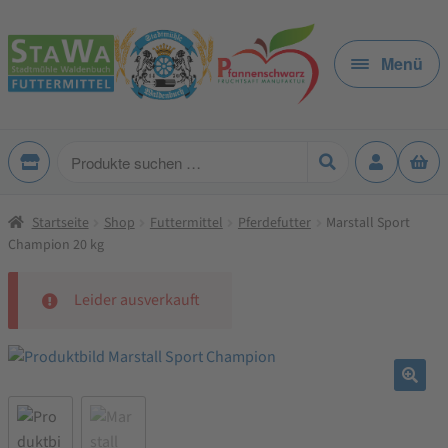
Zur
Zum
Navigation
Inhalt
Menü
springen
springen
Produkte
suchen
Startseite
Shop
Futtermittel
Pferdefutter
Marstall Sport
Champion 20 kg
Leider ausverkauft
🔍